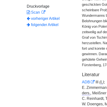
geschickten Gol
Druckvorlage
scheinbare Prob
Scan
Wundermanns bem
vorheriger Artikel
Belohnungen bli
folgender Artikel
König von Polen
zeitweilig auf 
Graf von Tschir
herzustellen. N
fort und konnte 
gewinnen. Darau
gehütete Geheim
Fürstenberg, 17
Literatur
ADB
III
(
L
)
;
E. Zimmerman
ders.
, Meißner
C. Reinhardt, 
W. Doenges, M