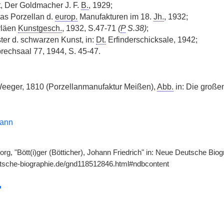
, Der Goldmacher J. F.
B.
, 1929;
as Porzellan d.
europ.
Manufakturen im 18.
Jh.
, 1932;
pyläen
Kunstgesch.
, 1932, S.47-71
(
P
S.38)
;
ster d. schwarzen Kunst, in:
Dt.
Erfinderschicksale, 1942;
prechsaal 77, 1944, S. 45-47.
Weeger, 1810 (Porzellanmanufaktur Meißen),
Abb.
in: Die große
ann
, "Bött(i)ger (Bötticher), Johann Friedrich" in: Neue Deutsche Biogr
utsche-biographie.de/gnd118512846.html#ndbcontent