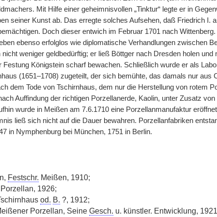
dmachers. Mit Hilfe einer geheimnisvollen „Tinktur“ legte er in Gege
en seiner Kunst ab. Das erregte solches Aufsehen, daß Friedrich I. 
ächtigen. Doch dieser entwich im Februar 1701 nach Wittenberg. H
eben ebenso erfolglos wie diplomatische Verhandlungen zwischen Ber
 nicht weniger geldbedürftig; er ließ Böttger nach Dresden holen und
der Festung Königstein scharf bewachen. Schließlich wurde er als La
nhaus (1651–1708) zugeteilt, der sich bemühte, das damals nur aus 
ach dem Tode von Tschirnhaus, dem nur die Herstellung von rotem Por
nach Auffindung der richtigen Porzellanerde, Kaolin, unter Zusatz vo
fhin wurde in Meißen am 7.6.1710 eine Porzellanmanufaktur eröffnet,
nis ließ sich nicht auf die Dauer bewahren. Porzellanfabriken entsta
47 in Nymphenburg bei München, 1751 in Berlin.
n,
Festschr.
Meißen, 1910;
 Porzellan, 1926;
Tschirnhaus
od.
B.
?, 1912;
eißener Porzellan, Seine
Gesch.
u. künstler. Entwicklung, 1921