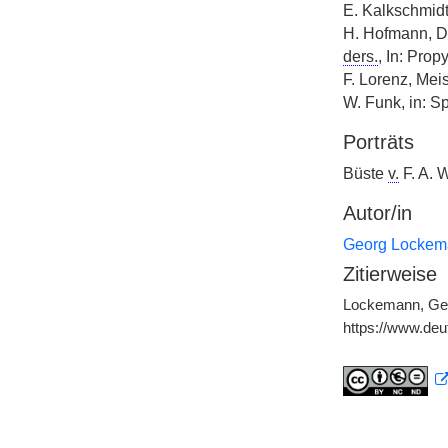
E. Kalkschmidt
H. Hofmann, D
ders.
, In: Pro
F. Lorenz, Mei
W. Funk, in: S
Porträts
Büste
v.
F. A. 
Autor/in
Georg Lockem
Zitierweise
Lockemann, Georg
https://www.de