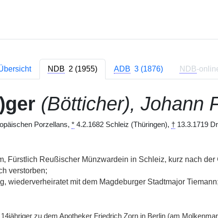
Übersicht
NDB
2 (1955)
ADB
3 (1876)
NDB
-onlin
i)ger
(Bötticher), Johann F
ropäischen Porzellans,
*
4.2.1682 Schleiz (Thüringen),
†
13.3.1719 Dr
 Fürstlich Reußischer Münzwardein in Schleiz, kurz nach der
ch verstorben;
g, wiederverheiratet mit dem Magdeburger Stadtmajor Tiemann;
14jähriger zu dem Apotheker Friedrich Zorn in Berlin (am Molkenmarkt