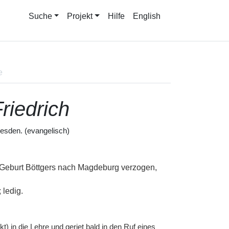
Suche
Projekt
Hilfe
English
e
riedrich
esden. (evangelisch)
 Geburt Böttgers nach Magdeburg verzogen,
 ledig.
) in die Lehre und geriet bald in den Ruf eines