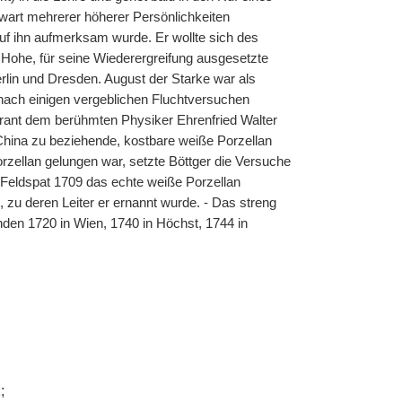
nwart mehrerer höherer Persönlichkeiten
auf ihn aufmerksam wurde. Er wollte sich des
ohe, für seine Wiederergreifung ausgesetzte
lin und Dresden. August der Starke war als
 nach einigen vergeblichen Fluchtversuchen
borant dem berühmten Physiker Ehrenfried Walter
China zu beziehende, kostbare weiße Porzellan
zellan gelungen war, setzte Böttger die Versuche
n Feldspat 1709 das echte weiße Porzellan
 zu deren Leiter er ernannt wurde. - Das streng
nden 1720 in Wien, 1740 in Höchst, 1744 in
;