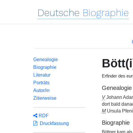
Deutsche
Biographie
Bött(
Genealogie
Biographie
Literatur
Erfinder des eu
Porträts
Genealogie
Autor/in
V
Johann Adam,
Zitierweise
dort bald dana
M
Ursula Pfeni
RDF
Biographie
Druckfassung
Böttger kam als 