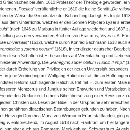
 Griechischen berufen, 1610 Professor der Theologie geworden, erhi
chienenen
„Poetica“
veröffentlichte er 1610 die kleine Schrift
„De ration
iehender Weise die Grundsätze der Behandlung darlegt. Es folgte 161
aus dem Unterrichte, welchen er den Söhnen Polycarp Lyser's ertheil
quia“
(noch 1646 zu Marburg in fünfter Auflage wiederholt und 1687 
ellung aus den verwandten Büchern von Erasmus, Vives u. A. Für d
iae universalis“
(1612), welche durch Konrad Bachmann 1618 auch ei
Chronologiae systema novum“
(1616), in verkürzter deutscher Bearbei
llen diesen Schriften ist
H.
besonders auf Vereinfachung und Uebersich
hiedener Anwendung. Die
„Panegyris super obitum Rudolfi II imp.“
(1
er durch Ertheilung von Privilegien der neuen Universität besonders 
H.
in jene Verbindung mit Wolfgang Ratichius trat, die an Hoffnungen 
ndsten Reform sich tragende Ratichius traf mit
H.
zum ersten Male 
ofessoren Mentzerus und Jungius seinen Entwürfen und Vorarbeiten 
Freude den Gedanken, Luther's Bibelübersetzung einer Revision zu un
jedem Christen das Lesen der Bibel in der Ursprache sehr erleichte
chon genährten didactischen Bestrebungen gefunden zu haben. Nach 
 der Herzogin Dorothea Maria von Weimar in Erfurt stattfanden, ging 
wig
V.
entsprechend, im August 1613 nach Frankfurt, um hier längere
wol nun aber auch aus Pommern, Mecklenburg, Schwarzburg, Augsbu