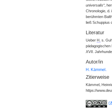
universalis“
, he
Chronologie, d.
berühmten Balth
ließ Schuppius 
Literatur
Ueber
H.
s. Guhr
pädagogischen B
XVII.
Jahrhunder
Autor/in
H. Kämmel.
Zitierweise
Kämmel, Heinric
https://www.de