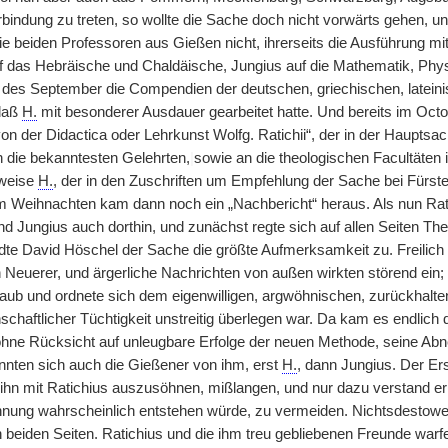
rbindung zu treten, so wollte die Sache doch nicht vorwärts gehen, u
die beiden Professoren aus Gießen nicht, ihrerseits die Ausführung m
f das Hebräische und Chaldäische, Jungius auf die Mathematik, Physik
des September die Compendien der deutschen, griechischen, lateini
 daß
H.
mit besonderer Ausdauer gearbeitet hatte. Und bereits im Oct
on der Didactica oder Lehrkunst Wolfg. Ratichii“, der in der Hauptsa
n die bekanntesten Gelehrten,
|
sowie an die theologischen Facultäten
sweise
H.
, der in den Zuschriften um Empfehlung der Sache bei Fürsten
m Weihnachten kam dann noch ein „Nachbericht“ heraus. Als nun Rat
d Jungius auch dorthin, und zunächst regte sich auf allen Seiten The
dte David Höschel der Sache die größte Aufmerksamkeit zu. Freilich 
 Neuerer, und ärgerliche Nachrichten von außen wirkten störend ein;
laub und ordnete sich dem eigenwilligen, argwöhnischen, zurückhalten
schaftlicher Tüchtigkeit unstreitig überlegen war. Da kam es endlich
hne Rücksicht auf unleugbare Erfolge der neuen Methode, seine Abne
ennten sich auch die Gießener von ihm, erst
H.
, dann Jungius. Der Ers
ihn mit Ratichius auszusöhnen, mißlangen, und nur dazu verstand er 
nung wahrscheinlich entstehen würde, zu vermeiden. Nichtsdestowen
 beiden Seiten. Ratichius und die ihm treu gebliebenen Freunde warf