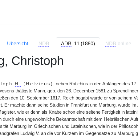
Übersicht
NDB
ADB
11 (1880)
NDB
-online
g, Christoph
stoph
H.
(Helvicus)
, neben Ratichius in den Anfängen des 17.
wesens thätigste Mann, geb. den 26. December 1581 zu Sprendlinge
ßen den 10. September 1617. Reich begabt wurde er von seinem Vate
et. Er machte dann seine Studien in Frankfurt und Marburg, wurde im 
gister, wie er denn als Knabe schon eine seltene Fertigkeit in latein
ch durch eine ungewöhnliche Bekanntschaft mit dem Hebräischen Aufme
sität Marburg im Griechischen und Lateinischen, wie in der Philosoph
andgrafen Ludwig
V.
an die vor Kurzem im Gegensatze zu Marburg ge