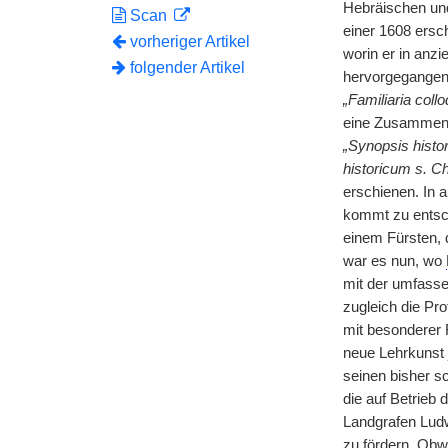
Hebräischen und
Scan
einer 1608 ers
vorheriger Artikel
worin er in anz
folgender Artikel
hervorgegangen 
„Familiaria collo
eine Zusammenst
„Synopsis histor
historicum s. 
erschienen. In a
kommt zu entsc
einem Fürsten, d
war es nun, wo
mit der umfasse
zugleich die Pr
mit besonderer 
neue Lehrkunst 
seinen bisher s
die auf Betrieb
Landgrafen Lud
zu fördern. Ob