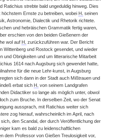
nd Ratichius strebte bald ungeduldig hinweg. Dies
it höchstem Ernste zu betreiben, wobei
H.
seinen
, Astronomie, Dialectik und Rhetorik richtete.
schen und hebräischen Grammatik fertig waren,
ober erschien von den beiden Gießenern der
che wol auf
H.
zurückzuführen war. Der Bericht
 in Wittenberg und Rostock gesendet, und wieder
 und Obrigkeiten und um litterarische Mitarbeit
ichius 1614 nach Augsburg sich gewendet hatte,
ilnahme für die neue Lehr-kunst, in Augsburg
regten sich dann in der Stadt auch Mißtrauen und
 indeß erbat sich
H.
von seinem Landgrafen
den Didactiker so lange als möglich unter, obwol
 doch zum Bruche. In derselben Zeit, wo der Senat
igung aussprach, mit Ratichius weiter sich
tere zog hierauf, wahrscheinlich im April, nach
sich, den Scandal, der durch Veröffentlichung der
iger kam es bald zu leidenschaftlichen
en dem Professor von Gießen Treulosigkeit vor,