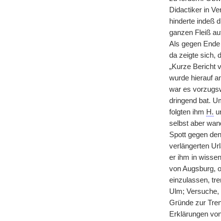
Didactiker in Ve
hinderte indeß 
ganzen Fleiß au
Als gegen Ende 
da zeigte sich,
„Kurze Bericht v
wurde hierauf a
war es vorzug
dringend bat. U
folgten ihm
H.
un
selbst aber wan
Spott gegen den
verlängerten Ur
er ihm in wissen
von Augsburg, o
einzulassen, tr
Ulm; Versuche, 
Gründe zur Tren
Erklärungen von