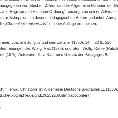
rausgegeben von Steuber, „Chronica oder Allgemeine Historien der G
 i. Zeit-Register und Historien-Ordnung“, besorgt von seiner Witwe. 
asar Schuppius, zu dessen pädagogischen Reformgedanken Anregung g
die
„Chronologia universalis“
in neuer Auflage erscheinen.
auer, Joachim Jungius und sein Zeitalter (1850), 14 f., 23 ff., 220 ff.
estrebungen des Wolfg. Rat. (1876), und Störl, Wolfg. Ratke (Ratich
ts (1876). Außerdem K. v. Raumer's Gesch. der Pädagogik,
II.
h, "Helwig, Christoph" in: Allgemeine Deutsche Biographie 11 (1880),
utsche-biographie.de/gnd100292208.html#adbcontent