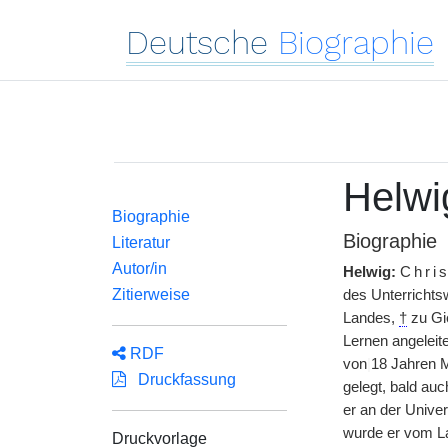
Deutsche
Biographie
Helwi
Biographie
Biographie
Literatur
Autor/in
Helwig:
Chri
Zitierweise
des Unterrichts
Landes,
†
zu Gie
Lernen angeleit
RDF
von
|
18 Jahren Ma
Druckfassung
gelegt, bald au
er an der Univer
wurde er vom L
Druckvorlage