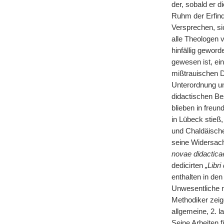
der, sobald er 
Ruhm der Erfin
Versprechen, sic
alle Theologen 
hinfällig gewor
gewesen ist, ei
mißtrauischen Di
Unterordnung un
didactischen Be
blieben in freun
in Lübeck stieß
und Chaldäische
seine Widersach
novae didacticae
dedicirten
„Libri
enthalten in de
Unwesentliche m
Methodiker zeig
allgemeine, 2. l
Seine Arbeiten 