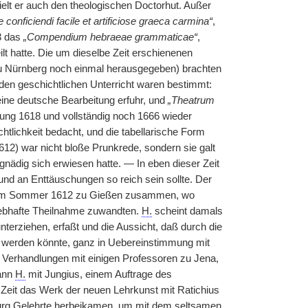
elt er auch den theologischen Doctorhut. Außer
e conficiendi facile et artificiose graeca carmina“
,
3 das
„Compendium hebraeae grammaticae“
,
t hatte. Die um dieselbe Zeit erschienenen
zu Nürnberg noch einmal herausgegeben) brachten
en geschichtlichen Unterricht waren bestimmt:
ne deutsche Bearbeitung erfuhr, und
„Theatrum
tung 1618 und vollständig noch 1666 wieder
tlichkeit bedacht, und die tabellarische Form
612) war nicht bloße Prunkrede, sondern sie galt
gnädig sich erwiesen hatte. — In eben dieser Zeit
und an Enttäuschungen so reich sein sollte. Der
im Sommer 1612 zu Gießen zusammen, wo
lebhafte Theilnahme zuwandten.
H.
scheint damals
terziehen, erfaßt und die Aussicht, daß durch die
rt werden könnte, ganz in Uebereinstimmung mit
Verhandlungen mit einigen Professoren zu Jena,
dann
H.
mit Jungius, einem Auftrage des
 Zeit das Werk der neuen Lehrkunst mit Ratichius
rg Gelehrte herbeikamen, um mit dem seltsamen