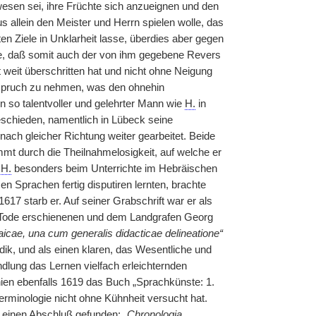
wesen sei, ihre Früchte sich anzueignen und den
 allein den Meister und Herrn spielen wolle, das
en Ziele in Unklarheit lasse, überdies aber gegen
ähe, daß somit auch der von ihm gegebene Revers
t weit überschritten hat und nicht ohne Neigung
Anspruch zu nehmen, was den ohnehin
in so talentvoller und gelehrter Mann wie
H.
in
eschieden, namentlich in Lübeck seine
nach gleicher Richtung weiter gearbeitet. Beide
timmt durch die Theilnahmelosigkeit, auf welche er
h
H.
besonders beim Unterrichte im Hebräischen
n Sprachen fertig disputiren lernten, brachte
7 starb er. Auf seiner Grabschrift war er als
 Tode erschienenen und dem Landgrafen Georg
daicae, una cum generalis didacticae delineatione“
k, und als einen klaren, das Wesentliche und
dlung das Lernen vielfach erleichternden
ien ebenfalls 1619 das Buch „Sprachkünste: 1.
erminologie nicht ohne Kühnheit versucht hat.
en einen Abschluß gefunden:
„Chronologia