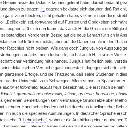
die Geheimnisse der Didactik kennen gelernt habe, darauf bedacht ge
dung davon zu tragen;
H.
dagegen beklagte sich darüber, daß Ratichius
h ganz zu entdecken, nicht gehalten habe, vielmehr über die erstrebt
voll „Beißigkeit“ sei, fortwährend auf Fürsten und Obrigkeiten schm
den. Leugnen läßt sich nun kaum, daß auch
H.
die Grenze der Billigkei
n selbständiges Verdienst in Bezug auf die neue Lehrart für sich in 
dactiker tief kränken mußte; aber auf die Dauer konnte in der That e
ter Ratichius nicht bleiben. Wie dann doch Jungius, von Augsburg g
strebungen zunächst noch fortsetzte, so hat auch
H.
in seiner Weise 
dschaftlicher Verbindung mit einander. Jungius hat freilich bald, vers
, seine didactischen Versuche ganz eingestellt; dagegen sicherte sic
n glänzende Erfolge, und die Thatsache, daß seine Studenten in diese
er an der Universität zum Schweigen. Allem schon im Spätsommer 161
 auctor et Informator felicissimus
bezeichnet. Die erst nach seinem
 didactici, grammaticae universalis, latinae, graecae, hebraicae, chal
n allgemeinen Bemerkungen sehr verständige Grundsätze über Methodi
it sicherer Hand scheidenden und bei durchaus tabellarischer Behan
en ihn auch die speciellen Ausführungen. In deutscher Sprache ersch
ateinische, 3.
hebräitische
“, wobei er die Ausbildung einer deutschen T
für historischen Unterricht haben mit den 1618 erschienenen Schrift