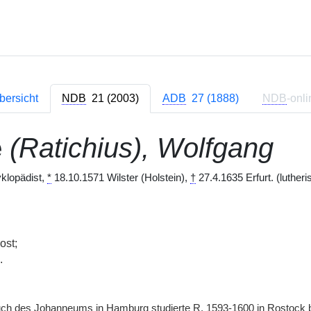
bersicht
NDB
21 (2003)
ADB
27 (1888)
NDB
-onli
e
(Ratichius), Wolfgang
yklopädist,
*
18.10.1571 Wilster (Holstein),
†
27.4.1635 Erfurt. (lutheri
ost;
.
h des Johanneums in Hamburg studierte
R.
1593-1600 in Rostock 