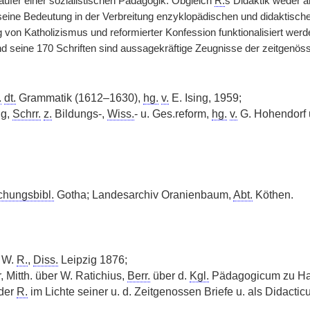
läufer einer sozialistischen Pädagogik. Obgleich
R.
s Didaktik weder a
seine Bedeutung in der Verbreitung enzyklopädischen und didaktis
von Katholizismus und reformierter Konfession funktionalisiert werde
und seine 170 Schriften sind aussagekräftige Zeugnisse der zeitgenös
.
dt.
Grammatik (1612–1630),
hg.
v.
E. Ising, 1959;
ng,
Schrr.
z.
Bildungs-,
Wiss.
- u. Ges.reform,
hg.
v.
G. Hohendorf 
chungsbibl.
Gotha; Landesarchiv Oranienbaum,
Abt.
Köthen.
, W.
R.
,
Diss.
Leipzig 1876;
, Mitth. über W. Ratichius,
Berr.
über d.
Kgl.
Pädagogicum zu Hal
oder
R.
im Lichte seiner u. d. Zeitgenossen Briefe u. als Didacti