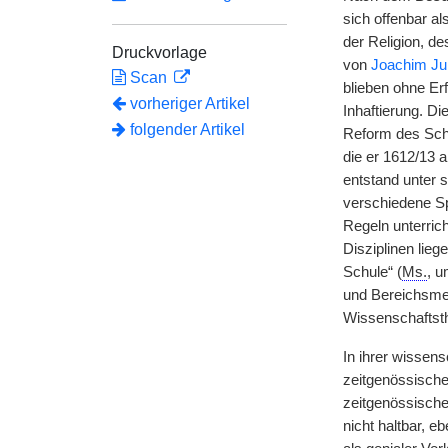
sich offenbar a
der Religion, de
Druckvorlage
von
Joachim Ju
Scan
blieben ohne Er
vorheriger Artikel
Inhaftierung. Di
folgender Artikel
Reform des Sch
die er 1612/13 
entstand unter s
verschiedene S
Regeln unterric
Disziplinen lie
Schule“ (
Ms.
, u
und Bereichsmet
Wissenschaftsth
In ihrer wissen
zeitgenössische
zeitgenössische
nicht haltbar, 