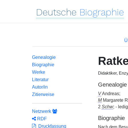
Deutsche
Biographie
Ü
Ratk
Genealogie
Biographie
Werke
Didaktiker, Enz
Literatur
Genealogie
Autor/in
V
Andreas;
Zitierweise
M
Margarete R
2
Schw
; - ledig
Netzwerk
Biographie
RDF
Druckfassung
Nach dem Besuc