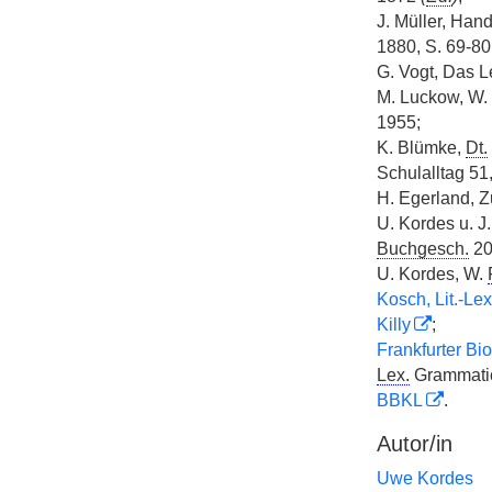
J. Müller, Hand
1880, S. 69-80
G. Vogt, Das L
M. Luckow, W.
1955;
K. Blümke,
Dt.
Schulalltag 51
H. Egerland, Z
U. Kordes u. J
Buchgesch.
20
U. Kordes, W.
Kosch, Lit.-Lex
Killy
;
Frankfurter Bio
Lex.
Grammati
BBKL
.
Autor/in
Uwe Kordes