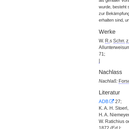
als genialer Vor
wurde, besteht 
zur Bekämpfung 
erhalten sind, 
Werke
W.
R.
s
Schrr.
z
Allunterweisu
71;
|
Nachlass
Nachlaß:
Fors
Literatur
ADB
27;
K. A. H. Stoerl
H. A. Niemeyer
W. Ratichius 
1872
(
Ed.
)
;