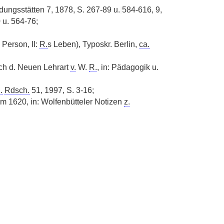
dungsstätten 7, 1878, S. 267-89 u.
|
584-616, 9,
 u. 564-76;
 Person, II:
R.
s Leben), Typoskr. Berlin,
ca.
ch d. Neuen Lehrart
v.
W.
R.
, in: Pädagogik u.
.
Rdsch.
51, 1997, S. 3-16;
m 1620, in: Wolfenbütteler Notizen
z.