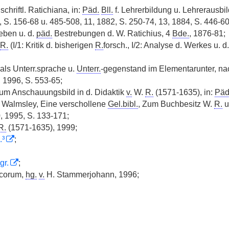
schriftl. Ratichiana, in:
Päd.
Bll.
f. Lehrerbildung u. Lehrerausbil
, S. 156-68 u. 485-508, 11, 1882, S. 250-74, 13, 1884, S. 446-60
eben u. d.
päd.
Bestrebungen d. W. Ratichius, 4
Bde.
, 1876-81;
R.
(I/1: Kritik d. bisherigen
R.
forsch., I/2: Analyse d. Werkes u. d.
als Unterr.sprache u.
Unterr.
-gegenstand im Elementarunter, na
, 1996, S. 553-65;
um Anschauungsbild in d. Didaktik
v.
W.
R.
(1571-1635), in:
Päd
. Walmsley, Eine verschollene
Gel.bibl.
, Zum Buchbesitz W.
R.
u
, 1995, S. 133-171;
R.
(1571-1635), 1999;
.³
;
gr.
;
corum,
hg.
v.
H. Stammerjohann, 1996;