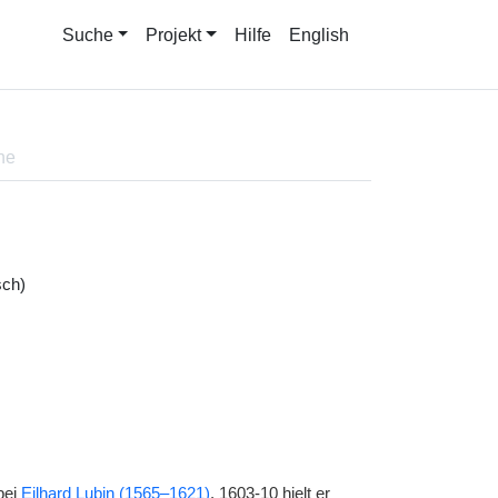
Suche
Projekt
Hilfe
English
ne
sch)
bei
Eilhard Lubin (1565–1621)
. 1603-10 hielt er