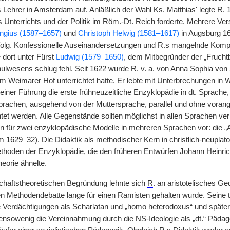
ls Lehrer in Amsterdam auf. Anläßlich der Wahl
Ks.
Matthias' legte
R.
1
s Unterrichts und der Politik im
Röm.
-
Dt.
Reich forderte. Mehrere Ver
ngius (1587–1657)
und
Christoph Helwig (1581–1617)
in Augsburg 1
folg. Konfessionelle Auseinandersetzungen und
R.
s mangelnde Kompro
e dort unter Fürst
Ludwig (1579–1650)
, dem Mitbegründer der „Frucht
ulwesens schlug fehl. Seit 1622 wurde
R.
v. a.
von Anna Sophia von 
am Weimarer Hof unterrichtet hatte. Er lebte mit Unterbrechungen in 
einer Führung die erste frühneuzeitliche Enzyklopädie in
dt.
Sprache, 
prachen, ausgehend von der Muttersprache, parallel und ohne vora
htet werden. Alle Gegenstände sollten möglichst in allen Sprachen ve
gen für zwei enzyklopädische Modelle in mehreren Sprachen vor: die „
m 1629–32). Die Didaktik als methodischer Kern in christlich-neupla
hoden der Enzyklopädie, die den früheren Entwürfen Johann Heinric
eorie ähnelte.
schaftstheoretischen Begründung lehnte sich
R.
an aristotelisches G
n Methodendebatte lange für einen Ramisten gehalten wurde. Seine
 Verdächtigungen als Scharlatan und „homo heterodoxus“ und spätere 
ebensowenig die Vereinnahmung durch die
NS
-Ideologie als „
dt.
“ Pädag