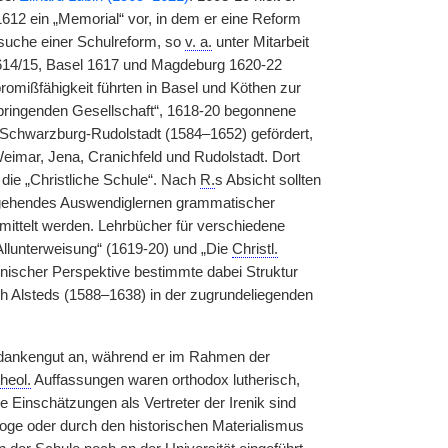
612 ein „Memorial“ vor, in dem er eine Reform
suche einer Schulreform, so
v. a.
unter Mitarbeit
614/15, Basel 1617 und Magdeburg 1620-22
mißfähigkeit führten in Basel und Köthen zur
bringenden Gesellschaft“, 1618-20 begonnene
Schwarzburg-Rudolstadt (1584–1652) gefördert,
Weimar, Jena, Cranichfeld und Rudolstadt. Dort
die „Christliche Schule“. Nach
R.
s Absicht sollten
ngehendes Auswendiglernen grammatischer
rmittelt werden. Lehrbücher für verschiedene
Allunterweisung“ (1619-20) und „Die
Christl.
tonischer Perspektive bestimmte dabei Struktur
h Alsteds (1588–1638) in der zugrundeliegenden
edankengut an, während er im Rahmen der
theol.
Auffassungen waren orthodox lutherisch,
Einschätzungen als Vertreter der Irenik sind
oge oder durch den historischen Materialismus