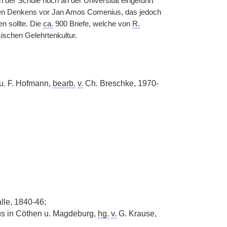
n der Schule noch an der Universität eingeführt
chen Denkens vor Jan Amos Comenius, das jedoch
n sollte. Die
ca.
900 Briefe, welche von
R.
sischen Gelehrtenkultur.
u. F. Hofmann,
bearb.
v.
Ch. Breschke, 1970-
le, 1840-46;
cus in Cöthen u. Magdeburg,
hg.
v.
G. Krause,