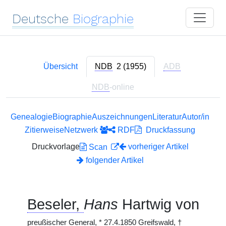
Deutsche
Biographie
Übersicht
NDB
2 (1955)
ADB
NDB
-online
Genealogie
Biographie
Auszeichnungen
Literatur
Autor/in
Zitierweise
Netzwerk
RDF
Druckfassung
Druckvorlage
vorheriger Artikel
Scan
folgender Artikel
Beseler,
Hans
Hartwig von
preußischer General,
*
27.4.1850 Greifswald,
†