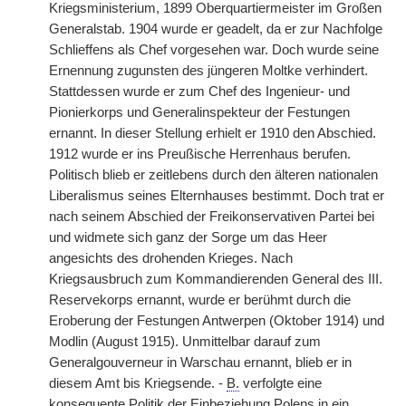
Kriegsministerium, 1899 Oberquartiermeister im Großen
Generalstab. 1904 wurde er geadelt, da er zur Nachfolge
Schlieffens als Chef vorgesehen war. Doch wurde seine
Ernennung zugunsten des jüngeren Moltke verhindert.
Stattdessen wurde er zum Chef des Ingenieur- und
Pionierkorps und Generalinspekteur der Festungen
ernannt. In dieser Stellung erhielt er 1910 den Abschied.
1912 wurde er ins Preußische Herrenhaus berufen.
Politisch blieb er zeitlebens durch den älteren nationalen
Liberalismus seines Elternhauses bestimmt. Doch trat er
nach seinem Abschied der Freikonservativen Partei bei
und widmete sich ganz der Sorge um das Heer
angesichts des drohenden Krieges. Nach
Kriegsausbruch zum Kommandierenden General des III.
Reservekorps ernannt, wurde er berühmt durch die
Eroberung der Festungen Antwerpen (Oktober 1914) und
Modlin (August 1915). Unmittelbar darauf zum
Generalgouverneur in Warschau ernannt, blieb er in
diesem Amt bis Kriegsende. -
B.
verfolgte eine
konsequente Politik der Einbeziehung Polens in ein