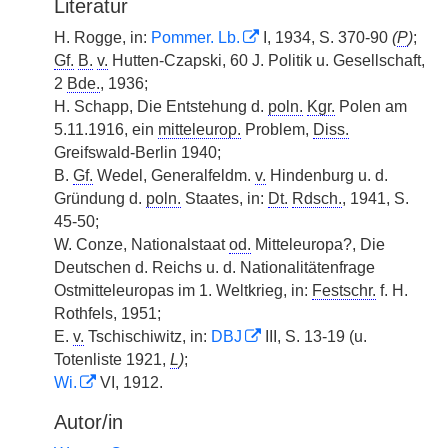
Literatur
H. Rogge, in:
Pommer. Lb.
I, 1934, S. 370-90
(
P
)
;
Gf.
B.
v.
Hutten-Czapski, 60 J. Politik u. Gesellschaft,
2
Bde.
, 1936;
H. Schapp, Die Entstehung d.
poln.
Kgr.
Polen am
5.11.1916, ein
mitteleurop.
Problem,
Diss.
Greifswald-Berlin 1940;
B.
Gf.
Wedel, Generalfeldm.
v.
Hindenburg u. d.
Gründung d.
poln.
Staates, in:
Dt.
Rdsch.
, 1941, S.
45-50;
W. Conze, Nationalstaat
od.
Mitteleuropa?, Die
Deutschen d. Reichs u. d. Nationalitätenfrage
Ostmitteleuropas im 1. Weltkrieg, in:
Festschr.
f. H.
Rothfels, 1951;
E.
v.
Tschischiwitz, in:
DBJ
III, S. 13-19 (u.
Totenliste 1921,
L
)
;
Wi.
VI, 1912.
Autor/in