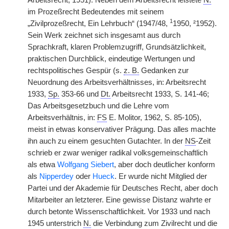
Arbeitsrecht, 1951). Neben dem Arbeitsrecht leistete
N.
im Prozeßrecht Bedeutendes mit seinem
1
„Zivilprozeßrecht, Ein Lehrbuch“ (1947/48,
1950, ²1952).
Sein Werk zeichnet sich insgesamt aus durch
Sprachkraft, klaren Problemzugriff, Grundsätzlichkeit,
praktischen Durchblick, eindeutige Wertungen und
rechtspolitisches Gespür (s.
z. B.
Gedanken zur
Neuordnung des Arbeitsverhältnisses, in: Arbeitsrecht
1933,
Sp.
353-66 und
Dt.
Arbeitsrecht 1933, S. 141-46;
Das Arbeitsgesetzbuch und die Lehre vom
Arbeitsverhältnis, in:
FS
E. Molitor, 1962, S. 85-105),
meist in etwas konservativer Prägung. Das alles machte
ihn auch zu einem gesuchten Gutachter. In der
NS
-Zeit
schrieb er zwar weniger radikal volksgemeinschaftlich
als etwa
Wolfgang Siebert
, aber doch deutlicher konform
als
Nipperdey
oder
Hueck
. Er wurde nicht Mitglied der
Partei und der Akademie für Deutsches Recht, aber doch
Mitarbeiter an letzterer. Eine gewisse Distanz wahrte er
durch betonte Wissenschaftlichkeit. Vor 1933 und nach
1945 unterstrich
N.
die Verbindung zum Zivilrecht und die