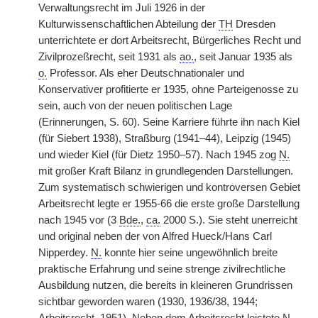
Verwaltungsrecht im Juli 1926 in der
Kulturwissenschaftlichen Abteilung der
TH
Dresden
unterrichtete er dort Arbeitsrecht, Bürgerliches Recht und
Zivilprozeßrecht, seit 1931 als
ao.
, seit Januar 1935 als
o.
Professor. Als eher Deutschnationaler und
Konservativer profitierte er 1935, ohne Parteigenosse zu
sein, auch von der neuen politischen Lage
(Erinnerungen, S. 60). Seine Karriere führte ihn nach Kiel
(für Siebert 1938), Straßburg (1941–44), Leipzig (1945)
und wieder Kiel (für Dietz 1950–57). Nach 1945 zog
N.
mit großer Kraft Bilanz in grundlegenden Darstellungen.
Zum systematisch schwierigen und kontroversen Gebiet
Arbeitsrecht legte er 1955-66 die erste große Darstellung
nach 1945 vor (3
Bde.
,
ca.
2000 S.). Sie steht unerreicht
und original neben der von Alfred Hueck/Hans Carl
Nipperdey.
N.
konnte hier seine ungewöhnlich breite
praktische Erfahrung und seine strenge zivilrechtliche
Ausbildung nutzen, die bereits in kleineren Grundrissen
sichtbar geworden waren (1930, 1936/38, 1944;