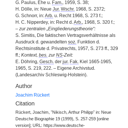
G. Paulus, Ehe u.
Fam.
, 1959, S. 38;
H. Dölle, in: Neue
Jur.
Wschr.
1968, S. 2372;
G. Schnorr, in:
Arb.
u. Recht 1968, S. 273 f.;
H. C. Nipperdey, in: Recht d.
Arb.
, 1968, S. 320 f.;
–
zur zentralen „Eingliederungstheorie“:
S. Simitis, Die faktischen Vertragsverhältnisse als
Ausdruck d. gewandelten
soz.
Funktion d.
Rechtsinstitute d. Privatrechts, 1957, S. 273 ff., 329
ff.;
Kontext,
bes.
zur
NS
-Zeit:
E. Döhring,
Gesch.
der
jur.
Fak.
Kiel
|
1665-1965,
1965, S. 219, 222. – Eigene Archivstud.
(Landesarchiv Schleswig-Holstein).
Author
Joachim Rückert
Citation
Rückert, Joachim, "Nikisch, Arthur Philipp" in: Neue
Deutsche Biographie 19 (1999), S. 257-259 [online
version]; URL: https://www.deutsche-