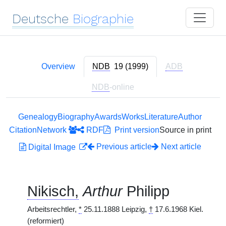
Deutsche
Biographie
Overview
NDB
19 (1999)
ADB
NDB
-online
Genealogy
Biography
Awards
Works
Literature
Author
Citation
Network
RDF
Print version
Source in print
Previous article
Next article
Digital Image
Nikisch,
Arthur
Philipp
Arbeitsrechtler,
*
25.11.1888 Leipzig,
†
17.6.1968 Kiel.
(reformiert)