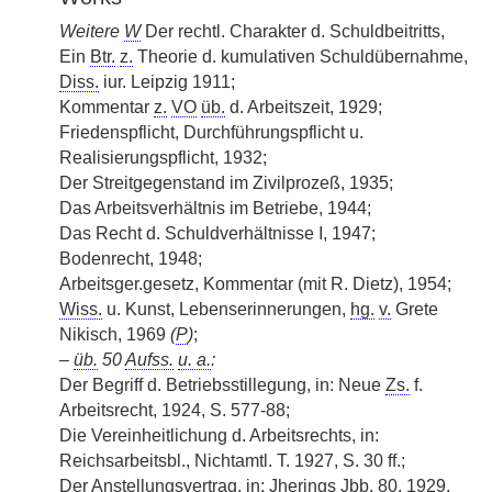
Weitere
W
Der rechtl. Charakter d. Schuldbeitritts,
Ein
Btr.
z.
Theorie d. kumulativen Schuldübernahme,
Diss.
iur. Leipzig 1911;
Kommentar
z.
VO
üb.
d. Arbeitszeit, 1929;
Friedenspflicht, Durchführungspflicht u.
Realisierungspflicht, 1932;
Der Streitgegenstand im Zivilprozeß, 1935;
Das Arbeitsverhältnis im Betriebe, 1944;
Das Recht d. Schuldverhältnisse I, 1947;
Bodenrecht, 1948;
Arbeitsger.gesetz, Kommentar (mit R. Dietz), 1954;
Wiss.
u. Kunst, Lebenserinnerungen,
hg.
v.
Grete
Nikisch, 1969
(
P
)
;
–
üb.
50
Aufss.
u. a.
:
Der Begriff d. Betriebsstillegung, in: Neue
Zs.
f.
Arbeitsrecht, 1924, S. 577-88;
Die Vereinheitlichung d. Arbeitsrechts, in:
Reichsarbeitsbl., Nichtamtl. T. 1927, S. 30 ff.;
Der Anstellungsvertrag, in: Jherings
Jbb.
80, 1929,