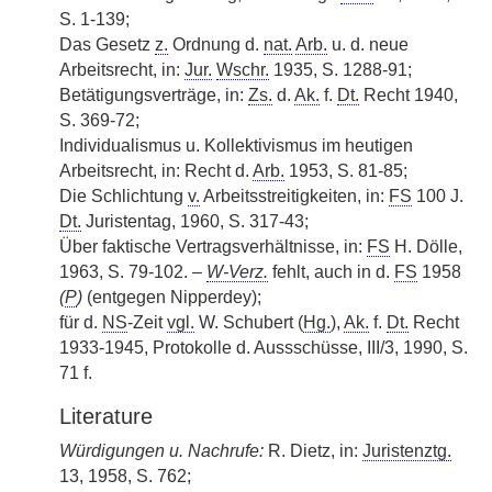
S. 1-139;
Das Gesetz
z.
Ordnung d.
nat.
Arb.
u. d. neue
Arbeitsrecht, in:
Jur.
Wschr.
1935, S. 1288-91;
Betätigungsverträge, in:
Zs.
d.
Ak.
f.
Dt.
Recht 1940,
S. 369-72;
Individualismus u. Kollektivismus im heutigen
Arbeitsrecht, in: Recht d.
Arb.
1953, S. 81-85;
Die Schlichtung
v.
Arbeitsstreitigkeiten, in:
FS
100 J.
Dt.
Juristentag, 1960, S. 317-43;
Über faktische Vertragsverhältnisse, in:
FS
H. Dölle,
1963, S. 79-102. –
W-Verz.
fehlt, auch in d.
FS
1958
(
P
)
(entgegen Nipperdey);
für d.
NS
-Zeit
vgl.
W. Schubert (
Hg.
),
Ak.
f.
Dt.
Recht
1933-1945, Protokolle d. Aussschüsse, III/3, 1990, S.
71 f.
Literature
Würdigungen u. Nachrufe:
R. Dietz, in:
Juristenztg.
13, 1958, S. 762;