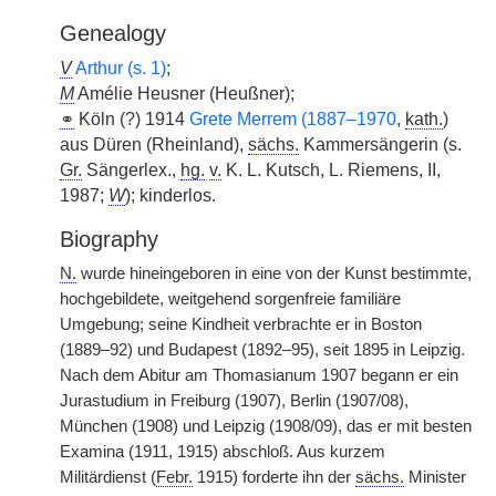
Genealogy
V
Arthur (s. 1)
;
M
Amélie Heusner (Heußner);
⚭
Köln (?) 1914
Grete Merrem (1887–1970
,
kath.
)
aus Düren (Rheinland),
sächs.
Kammersängerin (s.
Gr.
Sängerlex.,
hg.
v.
K. L. Kutsch, L. Riemens, II,
1987;
W
); kinderlos.
Biography
N.
wurde hineingeboren in eine von der Kunst bestimmte,
hochgebildete, weitgehend sorgenfreie familiäre
Umgebung; seine Kindheit verbrachte er in Boston
(1889–92) und Budapest (1892–95), seit 1895 in Leipzig.
Nach dem Abitur am Thomasianum 1907 begann er ein
Jurastudium in Freiburg (1907), Berlin (1907/08),
München (1908) und Leipzig (1908/09), das er mit besten
Examina (1911, 1915) abschloß. Aus kurzem
Militärdienst (
Febr.
1915) forderte ihn der
sächs.
Minister