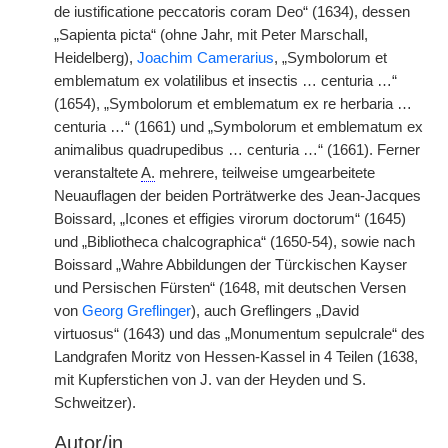
de iustificatione peccatoris coram Deo“ (1634), dessen
„Sapienta picta“ (ohne Jahr, mit Peter Marschall,
Heidelberg),
Joachim Camerarius
, „Symbolorum et
emblematum ex volatilibus et insectis … centuria …“
(1654), „Symbolorum et emblematum ex re herbaria …
centuria …“ (1661) und „Symbolorum et emblematum ex
animalibus quadrupedibus … centuria …“ (1661). Ferner
veranstaltete
A.
mehrere, teilweise umgearbeitete
Neuauflagen der beiden Porträtwerke des Jean-Jacques
Boissard, „Icones et effigies virorum doctorum“ (1645)
und „Bibliotheca chalcographica“ (1650-54), sowie nach
Boissard „Wahre Abbildungen der Türckischen Kayser
und Persischen Fürsten“ (1648, mit deutschen Versen
von
Georg Greflinger
), auch Greflingers „David
virtuosus“ (1643) und das „Monumentum sepulcrale“ des
Landgrafen Moritz von Hessen-Kassel in 4 Teilen (1638,
mit Kupferstichen von J. van der Heyden und S.
Schweitzer).
Autor/in