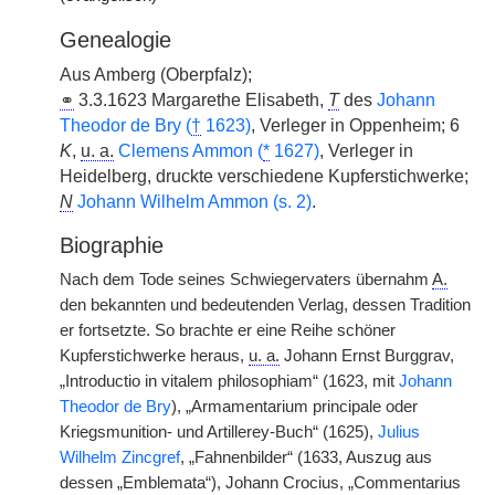
Genealogie
Aus Amberg (Oberpfalz);
⚭
3.3.1623 Margarethe Elisabeth,
T
des
Johann
Theodor de Bry (
†
1623)
, Verleger in Oppenheim; 6
K
,
u. a.
Clemens Ammon (
*
1627)
, Verleger in
Heidelberg, druckte verschiedene Kupferstichwerke;
N
Johann Wilhelm Ammon (s. 2)
.
Biographie
Nach dem Tode seines Schwiegervaters übernahm
A.
den bekannten und bedeutenden Verlag, dessen Tradition
er fortsetzte. So brachte er eine Reihe schöner
Kupferstichwerke heraus,
u. a.
Johann Ernst Burggrav,
„Introductio in vitalem philosophiam“ (1623, mit
Johann
Theodor de Bry
), „Armamentarium principale oder
Kriegsmunition- und Artillerey-Buch“ (1625),
Julius
Wilhelm Zincgref
, „Fahnenbilder“ (1633, Auszug aus
dessen „Emblemata“), Johann Crocius, „Commentarius