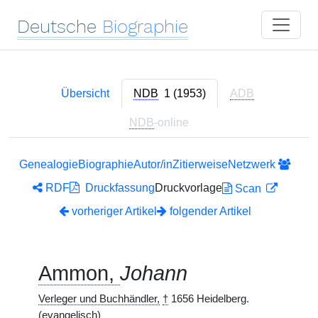
Deutsche
Biographie
Übersicht
NDB
1 (1953)
ADB
NDB
-online
Genealogie
Biographie
Autor/in
Zitierweise
Netzwerk
RDF
Druckfassung
Druckvorlage
Scan
vorheriger Artikel
folgender Artikel
Ammon,
Johann
Verleger und Buchhändler,
†
1656 Heidelberg.
(evangelisch)