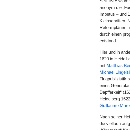
Seit 1615 widm
anonym die „Fac
Impetus – und 1
Kleinschriften. 
Reformplänen
u
durch einen pro
entstand.
Hier und in and
1620 in Heidel
mit
Matthias Be
Michael Lingel
Flugpublizistik
eines Generalau
Dapfferkeit“ (1
Heidelberg 1622
Guillaume Mare
Nach seiner Hei
die vielfach au