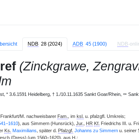
bersicht
NDB
28 (2024)
ADB
45 (1900)
NDB
-onli
ref
(Zinckgrawe, Zengravi
lm
ist, * 3.6.1591 Heidelberg, † 1./10.11.1635 Sankt Goar/Rhein, ⚰ Sankt
 Frankfurt/M. nachweisbarer
Fam.
, im
ksl.
u. pfalzgfl. Umkreis;
1541–1610
), aus Simmern (Hunsrück),
Jur.
,
HR
Kf.
Friedrichs III. u. Fr
er
Ks.
Maximilians
, später d.
Pfalzgf.
Johanns zu Simmern
u. seiner
esch (Dress) (um 1560–1620), aus
H.
;