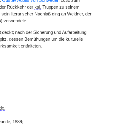
.
Gustav Adolfs von Schweden
1632 zum
der Rückkehr der
ksl.
Truppen zu seinem
sein literarischer Nachlaß ging an Weidner, der
5) verwendete.
t
|
deckt; nach der Sicherung und Aufarbeitung
 Opitz, dessen Bemühungen um die kulturelle
rksamkeit entfalteten.
de.
;
eunde, 1889;