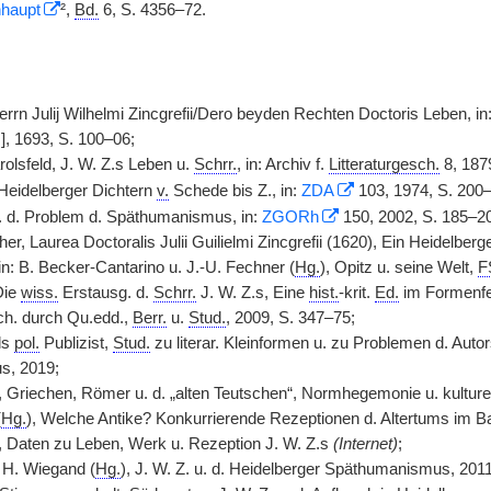
haupt
²,
Bd.
6, S. 4356–72.
errn Julij Wilhelmi Zincgrefii/Dero beyden Rechten Doctoris Leben, in
 ], 1693, S. 100–06;
olsfeld, J. W. Z.s Leben u.
Schrr.
, in: Archiv f.
Litteraturgesch.
8, 187
Heidelberger Dichtern
v.
Schede bis Z., in:
ZDA
103, 1974, S. 200–
 u. d. Problem d. Späthumanismus, in:
ZGORh
150, 2002, S. 185–2
, Laurea Doctoralis Julii Guilielmi Zincgrefii (1620), Ein Heidelberge
in: B. Becker-Cantarino u. J.-U. Fechner (
Hg.
), Opitz u. seine Welt,
F
Die
wiss.
Erstausg. d.
Schrr.
J. W. Z.s, Eine
hist.
-krit.
Ed.
im Formenfel
ch. durch Qu.edd.,
Berr.
u.
Stud.
, 2009, S. 347–75;
als
pol.
Publizist,
Stud.
zu literar. Kleinformen u. zu Problemen d. Aut
s, 2019;
 Griechen, Römer u. d. „alten Teutschen“, Normhegemonie u. kulturel
(
Hg.
), Welche Antike? Konkurrierende Rezeptionen d. Altertums im B
, Daten zu Leben, Werk u. Rezeption J. W. Z.s
(Internet)
;
 H. Wiegand (
Hg.
), J. W. Z. u. d. Heidelberger Späthumanismus, 2011