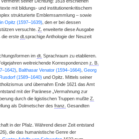
d vermehrt seiner Dichtung: 1618 erschienen
te mit bildungs- und institutionenkritischem
komplex strukturierte Emblemsammlung – sowie
in Opitz (1597–1639)
, den er bei dessen
stützen versuchte.
Z.
erweiterte diese Ausgabe
 die erste
dt.
sprachige Anthologie der Neuzeit
chtungsformen im
dt.
Sprachraum zu etablieren.
Folgejahren weitreichende Korrespondenzen
z. B.
77–1642)
,
Balthasar Venator (1594–1664)
,
Georg
Rusdorf (1589–1640)
und Opitz. Mittels seiner
 Katholizismus und übernahm Ende 1621 das Amt
 entstand mit der Paränese „Vermahnung zur
berung durch die ligistischen Truppen mußte
Z.
ellung als Dolmetscher des
franz.
Gesandten
aft in der Pfalz. Während dieser Zeit entstand
626), die das humanistische Genre der