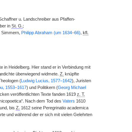
 Schaffner u. Landschreiber aus Pfaffen-
ber in
St.
G.
;
mt Simmern,
Philipp Abraham (um 1634–66)
,
kfl.
e in Heidelberg. Hier stand er in Verbindung mit
sgedichte überwiegend widmete.
Z.
knüpfte
Theologen (
Ludwig Lucius, 1577–1642
), Juristen
ou, 1553–1617
) und Politikern (
Georg Michael
ucken veröffentlichten Texte fanden 1619
z. T.
micopoetica“. Nach dem Tod des
Vaters
1610
und, bis
Z.
1612 seine Peregrinatio academica
hrte und während der er sich mit vielen Gelehrten