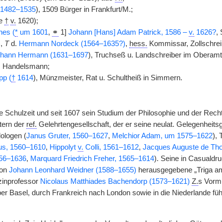
 (1482–1535
), 1509 Bürger in Frankfurt/M.;
le
†
v.
1620);
nes (
*
um 1601
,
⚭
1]
Johann [Hans] Adam Patrick, 1586 –
v.
1626?
,
),
T
d.
Hermann Nordeck (1564–1635?)
,
hess.
Kommissar, Zollschrei
hann Hermann (1631–1697
), Truchseß u. Landschreiber im Obera
, Handelsmann;
pp (
†
1614
), Münzmeister, Rat u. Schultheiß in Simmern.
e Schulzeit und seit 1607 sein Studium der Philosophie und der Recht
tern der
ref.
Gelehrtengesellschaft, der er seine neulat. Gelegenheit
ologen (
Janus Gruter, 1560–1627
,
Melchior Adam, um 1575–1622
), 
us, 1560–1610
,
Hippolyt
v.
Colli, 1561–1612
,
Jacques Auguste de Th
556–1636
,
Marquard Friedrich Freher, 1565–1614
). Seine in Casualdr
von
Johann Leonhard Weidner (1588–1655)
herausgegebene „Triga a
zinprofessor
Nicolaus Matthiades Bachendorp (1573–1621)
Z.
s Vorm
über Basel, durch Frankreich nach London sowie in die Niederlande fü