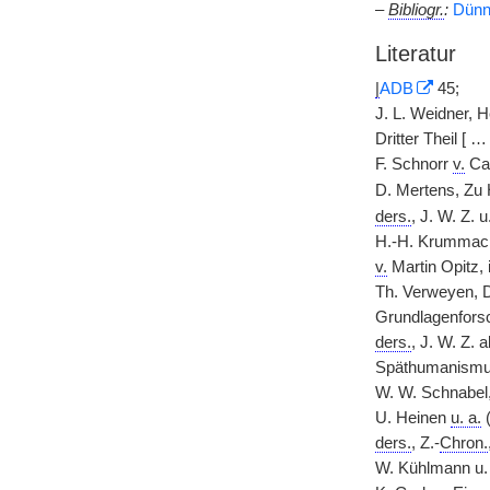
–
Bibliogr.
:
Dünn
Literatur
|
ADB
45;
J. L. Weidner, H
Dritter Theil [ …
F. Schnorr
v.
Car
D. Mertens, Zu 
ders.
, J. W. Z.
H.-H. Krummacher
v.
Martin Opitz, 
Th. Verweyen, 
Grundlagenfors
ders.
, J. W. Z. 
Späthumanismu
W. W. Schnabel,
U. Heinen
u. a.
ders.
, Z.-
Chron.
W. Kühlmann u.