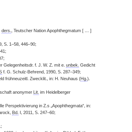
:
ders.
, Teutscher Nation Apophthegmatum [ … ]
9, S. 1–58, 446–90;
41;
07;
r Gelegenheitsdr. f. J. W. Z. mit e.
unbek.
Gedicht
S
f. G. Schulz-Behrend, 1990, S. 287–349;
d frühneuzeitl. Zwecklit., in: H. Neuhaus (
Hg.
).
orschaft anonymer
Lit.
im Heidelberger
le Perspektivierung in Z.s „Apophthegmata“, in:
arock,
Bd.
I, 2011, S. 247–60;
;