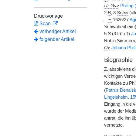
Ur-Gvv
Philipp
2
B
, 3
Schw
(al
Druckvorlage
–
⚭
1626/27
Ag
Scan
Schwabenheim
vorheriger Artikel
5
S
(3 früh †)
Jo
folgender Artikel
Rat in Simmern
Ov
Johann Phili
Biographie
Z.
absolvierte di
wichtigen Vertre
Kontakte zu Phil
(
Petrus Denaisi
Lingelsheim, 1
Eingang in die 
wurde der Medi
antrat, die ihn 
vernetzte.