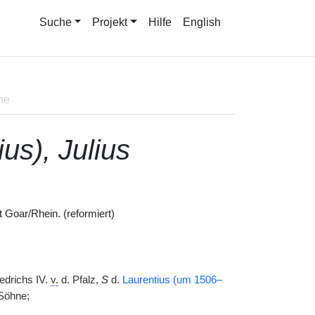
Suche
Projekt
Hilfe
English
ne
us), Julius
 Goar/Rhein. (reformiert)
iedrichs IV.
v.
d. Pfalz,
S
d.
Laurentius (um 1506–
 Söhne;