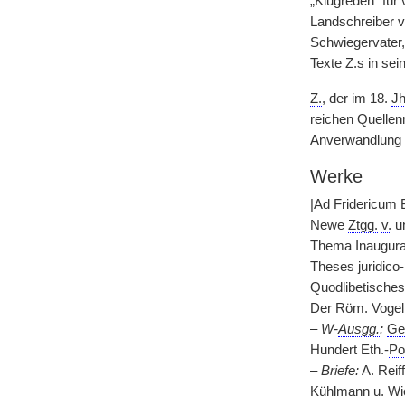
„Klugreden“ fü
Landschreiber v
Schwiegervater,
Texte
Z.
s in se
Z.
, der im 18.
Jh
reichen Quellenm
Anverwandlung 
Werke
|
Ad Fridericum
Newe
Ztgg.
v.
un
Thema Inaugural
Theses juridico-
Quodlibetisches
Der
Röm.
Vogel
–
W-
Ausgg.
:
Ge
Hundert Eth.-
Po
–
Briefe:
A. Reif
Kühlmann u. Wi