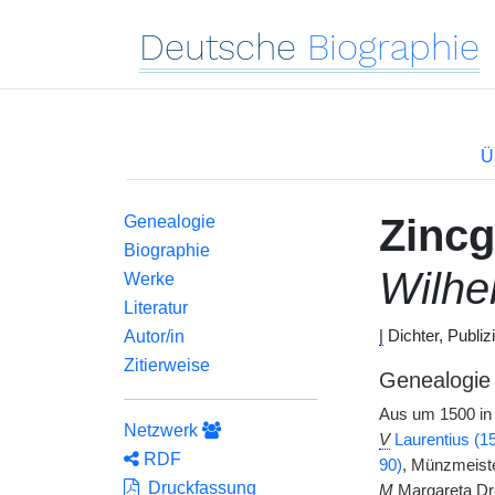
Deutsche
Biographie
Ü
Zincg
Genealogie
Biographie
Wilhe
Werke
Literatur
Autor/in
|
Dichter, Publiz
Zitierweise
Genealogie
Aus um 1500 in
Netzwerk
V
Laurentius (
RDF
90)
, Münzmeist
Druckfassung
M
Margareta Dr