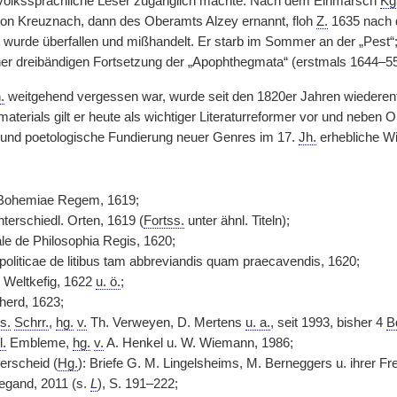
r volkssprachliche Leser zugänglich machte. Nach dem Einmarsch
Kg
on Kreuznach, dann des Oberamts Alzey ernannt, floh
Z.
1635 nach 
 wurde überfallen und mißhandelt. Er starb im Sommer an der „Pest“; 
iner dreibändigen Fortsetzung der „Apophthegmata“ (erstmals 1644–5
.
weitgehend vergessen war, wurde seit den 1820er Jahren wiederen
aterials gilt er heute als wichtiger Literaturreformer vor und neben
und poetologische Fundierung neuer Genres im 17.
Jh.
erhebliche Wi
 Bohemiae Regem, 1619;
terschiedl. Orten, 1619 (
Fortss.
unter ähnl. Titeln);
e de Philosophia Regis, 1620;
politicae de litibus tam abbreviandis quam praecavendis, 1620;
 Weltkefig, 1622
u. ö.
;
herd, 1623;
s.
Schrr.
,
hg.
v.
Th. Verweyen, D. Mertens
u. a.
, seit 1993, bisher 4
B
l.
Embleme,
hg.
v.
A. Henkel u. W. Wiemann, 1986;
ferscheid (
Hg.
): Briefe G. M. Lingelsheims, M. Berneggers u. ihrer Fr
egand, 2011 (s.
L
), S. 191–222;