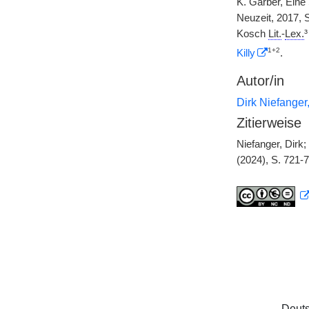
K. Garber, Eine
Neuzeit, 2017, 
Kosch
Lit.
-
Lex.
1+2
Killy
.
Autor/in
Dirk Niefange
Zitierweise
Niefanger, Dirk
(2024), S. 721-
Deuts