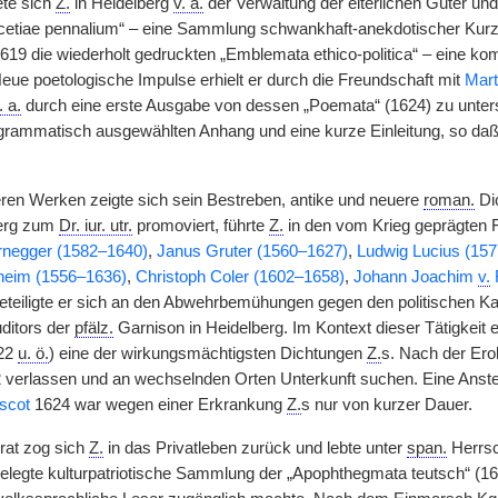
ete sich
Z.
in Heidelberg
v. a.
der Verwaltung der elterlichen Güter un
etiae pennalium“ – eine Sammlung schwankhaft-anekdotischer Kurztex
619 die wiederholt gedruckten „Emblemata ethico-politica“ – eine 
Neue poetologische Impulse erhielt er durch die Freundschaft mit
Mart
. a.
durch eine erste Ausgabe von dessen „Poemata“ (1624) zu unter
grammatisch ausgewählten Anhang und eine kurze Einleitung, so daß
eren Werken zeigte sich sein Bestreben, antike und neuere
roman.
Di
berg zum
Dr. iur. utr.
promoviert, führte
Z.
in den vom Krieg geprägten 
rnegger (1582–1640)
,
Janus Gruter (1560–1627)
,
Ludwig Lucius (15
sheim (1556–1636)
,
Christoph Coler (1602–1658)
,
Johann Joachim
v.
 beteiligte er sich an den Abwehrbemühungen gegen den politischen
ditors der
pfälz.
Garnison in Heidelberg. Im Kontext dieser Tätigkeit
622
u. ö.
) eine der wirkungsmächtigsten Dichtungen
Z.
s. Nach der Ero
 verlassen und an wechselnden Orten Unterkunft suchen. Eine Anst
scot
1624 war wegen einer Erkrankung
Z.
s nur von kurzer Dauer.
rat zog sich
Z.
in das Privatleben zurück und lebte unter
span.
Herrsch
fgelegte kulturpatriotische Sammlung der „Apophthegmata teutsch“ (1