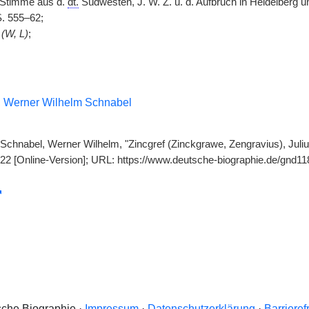
 Stimme aus d.
dt.
Südwesten, J. W. Z. u. d. Aufbruch in Heidelberg u
S. 555–62;
³
(W, L)
;
r, Werner Wilhelm Schnabel
; Schnabel, Werner Wilhelm, "Zincgref (Zinckgrawe, Zengravius), Juli
722 [Online-Version]; URL: https://www.deutsche-biographie.de/gnd
che Biographie ·
Impressum
·
Datenschutzerklärung
·
Barrieref