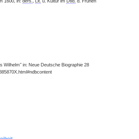
m 1600, in:
ders.
,
Lit.
u. Kultur im
Dtld.
d. Frühen
us Wilhelm" in: Neue Deutsche Biographie 28
11885870X.html#ndbcontent
reiheit