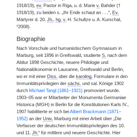
1918/19),
ev.
Pastor in Riga, u. d. Marie
v.
Bahder (†
1918/19), zu beiden s. „Ihr Ende schaut an . . .“,
Ev.
Märtyrer d. 20.
Jh.
,
hg.
v.
H. Schultze u. A. Kurschat,
²2008).
Biographie
Nach Vorschule und humanistischem Gymnasium in
Marburg, seit 1896 in Greifswald, studierte
S.
nach dem
Abitur 1898 Geschichte, neuere Philologie und
Nationalökonomie in Lausanne, Greifswald und Berlin,
wo er mit einer
Diss.
über die
karoling.
Formulare in den
Immunitätsprivilegien der
sächs.
und sal. Könige 1902
durch
Michael Tangl (1861–1921)
promoviert wurde.
1903–05 war er Mitarbeiter der Monumenta Germaniae
Historica (MGH) in Berlin für die Konstitutionen Karls IV.,
1907 habilitierte er sich bei
Albert Brackmann (1871–
1952)
an der
Univ.
Marburg mit einer Arbeit über „Die
Verfasser der deutschen Immunitätsprivilegien des 10.
und 11.
Jh.
“ für mittlere und neuere Geschichte. Hier