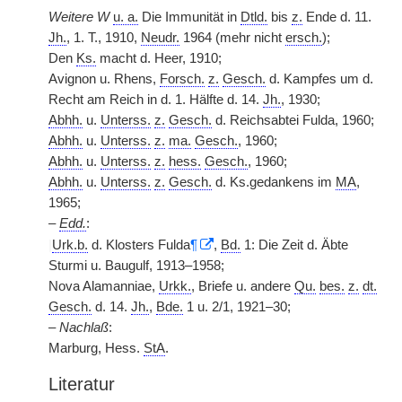
Weitere W
u. a.
Die Immunität in
Dtld.
bis
z.
Ende d. 11.
Jh.
, 1. T., 1910,
Neudr.
1964 (mehr nicht
ersch.
);
Den
Ks.
macht d. Heer, 1910;
Avignon u. Rhens,
Forsch.
z.
Gesch.
d. Kampfes um d.
Recht am Reich in d. 1. Hälfte d. 14.
Jh.
, 1930;
Abhh.
u.
Unterss.
z.
Gesch.
d. Reichsabtei Fulda, 1960;
Abhh.
u.
Unterss.
z.
ma.
Gesch.
, 1960;
Abhh.
u.
Unterss.
z.
hess.
Gesch.
, 1960;
Abhh.
u.
Unterss.
z.
Gesch.
d. Ks.gedankens im
MA
,
1965;
–
Edd.
:
|
Urk.b.
d. Klosters Fulda
¶
,
Bd.
1: Die Zeit d. Äbte
Sturmi u. Baugulf, 1913–1958;
Nova Alamanniae,
Urkk.
, Briefe u. andere
Qu.
bes.
z.
dt.
Gesch.
d. 14.
Jh.
,
Bde.
1 u. 2/1, 1921–30;
–
Nachlaß
:
Marburg, Hess.
StA
.
Literatur