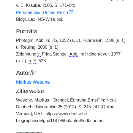
v.
E. Krauße, 2005,
S.
171–94;
Personenlex. Drittes Reich
;
Biogr. Lex.
NS
-Wiss.
pol.
Porträts
Photogrr.,
Abb.
in:
FS
, 1952 (s.
L
), Fuhrmann, 1996 (s.
L
)
u. Reuling, 2006 (s.
L
);
Zeichnung
v.
Frida Stengel,
Abb.
in: Heinemeyer, 1977
(s.
L
),
n.
S.
536.
Autor/in
Markus Wesche
Zitierweise
Wesche, Markus, "Stengel, Edmund Ernst" in: Neue
Deutsche Biographie 25 (2013), S. 245-247 [Online-
Version]; URL: https://www.deutsche-
biographie.de/gnd118798669.html#ndbcontent