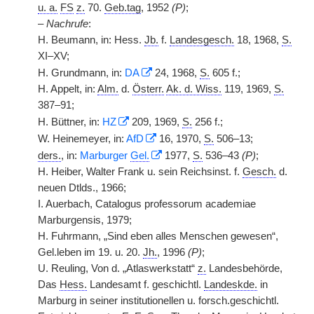
u. a.
FS
z.
70.
Geb.tag
, 1952
(P)
;
–
Nachrufe
:
H. Beumann, in: Hess.
Jb.
f.
Landesgesch.
18, 1968,
S.
XI–XV;
H. Grundmann, in:
DA
24, 1968,
S.
605 f.;
H. Appelt, in:
Alm.
d.
Österr.
Ak. d. Wiss.
119, 1969,
S.
387–91;
H. Büttner, in:
HZ
209, 1969,
S.
256 f.;
W. Heinemeyer, in:
AfD
16, 1970,
S.
506–13;
ders.
, in:
Marburger
Gel.
1977,
S.
536–43
(P)
;
H. Heiber, Walter Frank u. sein Reichsinst. f.
Gesch.
d.
neuen Dtlds., 1966;
I. Auerbach, Catalogus professorum academiae
Marburgensis, 1979;
H. Fuhrmann, „Sind eben alles Menschen gewesen“,
Gel.leben im 19. u. 20.
Jh.
, 1996
(P)
;
U. Reuling, Von d. „Atlaswerkstatt“
z.
Landesbehörde,
Das
Hess.
Landesamt f. geschichtl.
Landeskde.
in
Marburg in seiner institutionellen u. forsch.geschichtl.