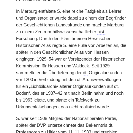
In Marburg entfaltete
S.
eine reiche Tätigkeit als Lehrer
und Organisator; er wurde dabei zu einem der Begründer
der Geschichtlichen Landeskunde und machte Marburg
zu einem Zentrum hilfswissenschaftlicher
hist.
Forschung. Durch den Plan für einen Hessischen
Historischen Atlas regte
S.
eine Fülle von Arbeiten an, die
später in den Geschichtlichen Atlas von Hessen
eingingen; 1929–54 war er Vorsitzender der Historischen
Kommission für Hessen und Waldeck. Seit 1929
sammelte er die Überlieferung der
dt.
Originalurkunden
vor 1200 in Verbindung mit den
dt.
Archivverwaltungen
für ein „Lichtbildarchiv älterer Originalurkunden auf
dt.
Boden“, das er 1937–42 mit nach Berlin nahm und noch
bis 1963 leitete, und plante ein Tafelwerk zu
Urkundenfälschungen, das nicht realisiert wurde.
S.
war seit 1908 Mitglied der Nationalliberalen Partei,
später der
DVP
, unterzeichnete das Bekenntnis
dt.
Professoren zu Hitler vom 11. 11. 1933 und erschien,