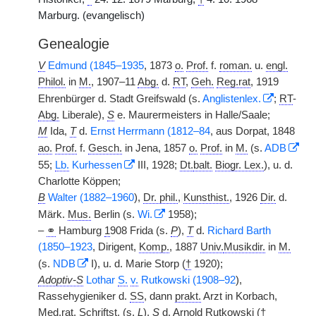
Marburg. (evangelisch)
Genealogie
V
Edmund (1845–1935
, 1873
o.
Prof.
f.
roman.
u.
engl.
Philol.
in
M.
, 1907–11
Abg.
d.
RT
,
Geh.
Reg.rat
, 1919
Ehrenbürger d. Stadt Greifswald (s.
Anglistenlex.
;
RT
-
Abg.
Liberale),
S
e. Maurermeisters in Halle/Saale;
M
Ida,
T
d.
Ernst Herrmann (1812–84
, aus Dorpat, 1848
ao.
Prof.
f.
Gesch.
in Jena, 1857
o.
Prof.
in
M.
(s.
ADB
55;
Lb.
Kurhessen
III, 1928;
Dt.
balt.
Biogr. Lex.
), u. d.
Charlotte Köppen;
B
Walter (1882–1960
),
Dr. phil.
,
|
Kunsthist.
, 1926
Dir.
d.
Märk.
Mus.
Berlin (s.
Wi.
1958);
–
⚭
Hamburg
1
908 Frida (s.
P
),
T
d.
Richard Barth
(1850–1923
, Dirigent,
Komp.
, 1887
Univ.
Musikdir.
in
M.
(s.
NDB
I), u. d. Marie Storp (
†
1920);
Adoptiv-S
Lothar
S.
v.
Rutkowski (1908–92
),
Rassehygieniker d.
SS
, dann
prakt.
Arzt in Korbach,
Med.rat,
Schriftst.
(s.
L
),
S
d. Arnold Rutkowski (†