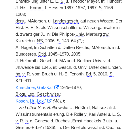
Entwicklung unter E. E.
S.
u. Theodor Mayer, in: Hundert
J. Hist.
Komm.
f. Hessen 1897–1997, 1997,
S.
1169–
1203;
ders.
, MAforsch. u.
Landesgesch.
auf neuen Wegen, Der
Hist.
E. E.
S.
als Wissenschaftler u. Wiss.organisator in
d. zwanziger J., in: Die Philipps-
Univ.
Marburg
zw.
Ks.reich u.
NS
, 2006,
S.
143–64
(P)
;
A. Nagel, Im Schatten d. Dritten Reichs, MAforsch. in d.
Bundesrep.
Dtld.
1945–1970, 2005;
J. Helmrath,
Gesch.
d.
MA
an d. Berliner
Univ.
v.
d.
Jh.wende bis 1945, in:
Gesch.
d.
Univ.
Unter den Linden,
hg.
v.
R. vom Bruch u. H.-E. Tenorth,
Bd.
5, 2010,
S.
371–411;
Kürschner,
Gel.-Kal.
1925–1970;
Biogr. Lex.
Gesch.wiss.
;
Kosch,
Lit.
-
Lex.
³
(W, L)
;
– zu Lothar S.
v.
Rutkowski
: U. Hoßfeld, Nat.sozialist.
Wiss.instrumentalisierung, Die Rolle
v.
Karl Astel u. L.
S.
v.
R.
b.
d. Genese d. Buches „Ernst Haeckels Bluts- u.
Geistes-Erbe“ (1936), in: Der Brief als
wiss.
hist.
Qu.
,
hg.