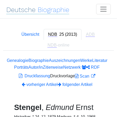
Deutsche
Biographie
Übersicht
NDB
25 (2013)
ADB
NDB
-online
Genealogie
Biographie
Auszeichnungen
Werke
Literatur
Porträts
Autor/in
Zitierweise
Netzwerk
RDF
Druckfassung
Druckvorlage
Scan
vorheriger Artikel
folgender Artikel
Stengel
,
Edmund
Ernst
Historiker,
*
24. 12. 1879 Marburg,
†
4. 10. 1968