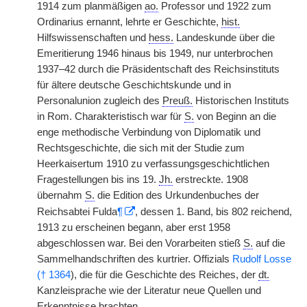
1914 zum planmäßigen
ao.
Professor und 1922 zum
Ordinarius ernannt, lehrte er Geschichte,
hist.
Hilfswissenschaften und
hess.
Landeskunde über die
Emeritierung 1946 hinaus bis 1949, nur unterbrochen
1937–42 durch die Präsidentschaft des Reichsinstituts
für ältere deutsche Geschichtskunde und in
Personalunion zugleich des
Preuß.
Historischen Instituts
in Rom. Charakteristisch war für
S.
von Beginn an die
enge methodische Verbindung von Diplomatik und
Rechtsgeschichte, die sich mit der Studie zum
Heerkaisertum 1910 zu verfassungsgeschichtlichen
Fragestellungen bis ins 19.
Jh.
erstreckte. 1908
übernahm
S.
die Edition des Urkundenbuches der
Reichsabtei Fulda
¶
, dessen 1. Band, bis 802 reichend,
1913 zu erscheinen begann, aber erst 1958
abgeschlossen war. Bei den Vorarbeiten stieß
S.
auf die
Sammelhandschriften des kurtrier. Offizials
Rudolf Losse
(† 1364
), die für die Geschichte des Reiches, der
dt.
Kanzleisprache wie der Literatur neue Quellen und
Erkenntnisse brachten.