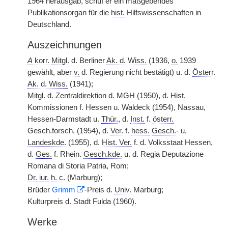
1964 herausgab, schuf er ein maßgebendes
Publikationsorgan für die
hist.
Hilfswissenschaften in
Deutschland.
Auszeichnungen
A
korr.
Mitgl.
d. Berliner
Ak. d. Wiss.
(1936,
o.
1939
gewählt, aber
v.
d. Regierung nicht bestätigt) u. d.
Österr.
Ak. d. Wiss.
(1941);
Mitgl.
d. Zentraldirektion d. MGH (1950), d.
Hist.
Kommissionen f. Hessen u. Waldeck (1954), Nassau,
Hessen-Darmstadt u.
Thür.
, d.
Inst.
f.
österr.
Gesch.forsch. (1954), d.
Ver.
f.
hess.
Gesch.
- u.
Landeskde.
(1955), d.
Hist. Ver.
f. d. Volksstaat Hessen,
d.
Ges.
f. Rhein.
Gesch.kde.
u. d. Regia Deputazione
Romana di Storia Patria, Rom;
Dr. iur.
h. c.
(Marburg);
Brüder
Grimm
-Preis d.
Univ.
Marburg;
Kulturpreis d. Stadt Fulda (1960).
Werke