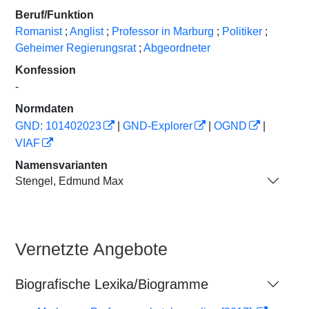
Beruf/Funktion
Romanist
;
Anglist
;
Professor in Marburg
;
Politiker
;
Geheimer Regierungsrat
;
Abgeordneter
Konfession
-
Normdaten
GND: 101402023
|
GND-Explorer
|
OGND
|
VIAF
Namensvarianten
Stengel, Edmund Max
Vernetzte Angebote
Biografische Lexika/Biogramme