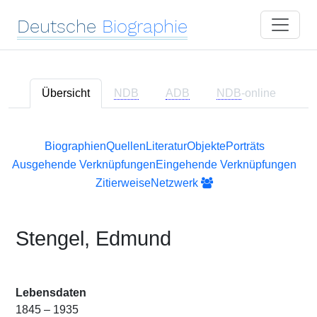
Deutsche
Biographie
Übersicht
NDB
ADB
NDB
-online
Biographien
Quellen
Literatur
Objekte
Porträts
Ausgehende Verknüpfungen
Eingehende Verknüpfungen
Zitierweise
Netzwerk
Stengel, Edmund
Lebensdaten
1845 – 1935