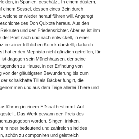
elden, in Spanien, geschätzt. In einem düstern,
uf einem Sessel, dessen eines Bein durch
, welche er wieder herauf führen will. Angeregt
Geschichte des Don Quixote heraus. Aus den
Rekruten und den Friedensrichter. Aber es ist ihm
 der Poet nach und nach entwickelt, in einer
z in seiner fröhlichen Komik darstellt; dadurch
 hat er den Mephisto nicht gänzlich getroffen, für
ich ist dagegen sein Münchhausen, der seine
ertugenden zu Hause, in der Erfindung von
ung von der gläubigsten Bewunderung bis zum
er schalkhafte Till als Bäcker fungirt, die
 genommen und aus dem Teige allerlei Thiere und
 Ausführung in einem Eßsaal bestimmt. Auf
rgestellt. Das Werk gewann den Preis des
 herausgegeben worden. Singen, trinken,
icht minder bedeutend und zahlreich sind des
len, schön zu componiren und geistreich