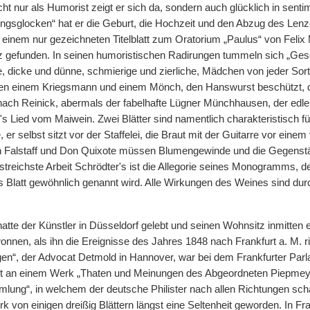
cht nur als Humorist zeigt er sich da, sondern auch glücklich in senti
ingsglocken“ hat er die Geburt, die Hochzeit und den Abzug des Lenzes
in einem nur gezeichneten Titelblatt zum Oratorium „Paulus“ von Feli
 gefunden. In seinen humoristischen Radirungen tummeln sich „Gese
ge, dicke und dünne, schmierige und zierliche, Mädchen von jeder Sor
en einem Kriegsmann und einem Mönch, den Hanswurst beschützt, d
ach Reinick, abermals der fabelhafte Lügner Münchhausen, der edle R
s Lied vom Maiwein. Zwei Blätter sind namentlich charakteristisch für
 er selbst sitzt vor der Staffelei, die Braut mit der Guitarre vor einem
an Falstaff und Don Quixote müssen Blumengewinde und die Gegenstän
eistreichste Arbeit Schrödter's ist die Allegorie seines Monogramms, 
s Blatt gewöhnlich genannt wird. Alle Wirkungen des Weines sind durc
atte der Künstler in Düsseldorf gelebt und seinen Wohnsitz inmitten
nnen, als ihn die Ereignisse des Jahres 1848 nach Frankfurt a. M. ri
n“, der Advocat Detmold in Hannover, war bei dem Frankfurter Parl
ft an einem Werk „Thaten und Meinungen des Abgeordneten Piepmeye
lung“, in welchem der deutsche Philister nach allen Richtungen schar
 von einigen dreißig Blättern längst eine Seltenheit geworden. In Fra