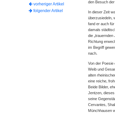
den Besuch der 
vorheriger Artikel
folgender Artikel
In dieser Zeit 
überzusiedeln,
fand er auch fü
damals städtisc
die „trauernden
Richtung erweck
im Begriff gew
nach.
Von der Poesie 
Weib und Gesan
alten rheinische
eine reiche, fro
Beide Bilder, eh
Jentzen, dieses
seine Gegenstän
Cervantes, Shak
Münchhausen war