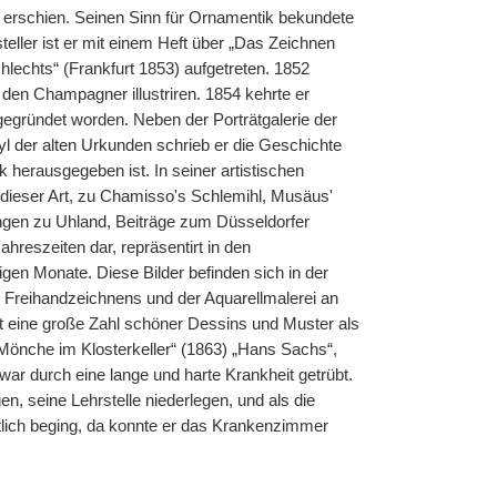
 erschien. Seinen Sinn für Ornamentik bekundete
teller ist er mit einem Heft über „Das Zeichnen
hlechts“ (Frankfurt 1853) aufgetreten. 1852
den Champagner illustriren. 1854 kehrte er
egründet worden. Neben der Porträtgalerie der
tyl der alten Urkunden schrieb er die Geschichte
herausgegeben ist. In seiner artistischen
 dieser Art, zu Chamisso's Schlemihl, Musäus'
gen zu Uhland, Beiträge zum Düsseldorfer
ahreszeiten dar, repräsentirt in den
en Monate. Diese Bilder befinden sich
|
in der
s Freihandzeichnens und der Aquarellmalerei an
it eine große Zahl schöner Dessins und Muster als
i Mönche im Klosterkeller“ (1863) „Hans Sachs“,
ar durch eine lange und harte Krankheit getrübt.
, seine Lehrstelle niederlegen, und als die
tlich beging, da konnte er das Krankenzimmer