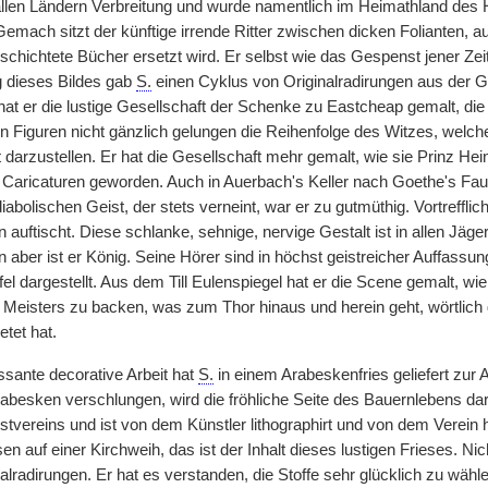
 allen Ländern Verbreitung und wurde namentlich im Heimathland des H
ach sitzt der künftige irrende Ritter zwischen dicken Folianten, a
chichtete Bücher ersetzt wird. Er selbst wie das Gespenst jener Zeit
g dieses Bildes gab
S.
einen Cyklus von Originalradirungen aus der 
hat er die lustige Gesellschaft der Schenke zu Eastcheap gemalt, die 
n Figuren nicht gänzlich gelungen die Reihenfolge des Witzes, welche
t darzustellen. Er hat die Gesellschaft mehr gemalt, wie sie Prinz Hein
 Caricaturen geworden. Auch in Auerbach's Keller nach Goethe's Faust
iabolischen Geist, der stets verneint, war er zu gutmüthig. Vortreffl
auftischt. Diese schlanke, sehnige, nervige Gestalt ist in allen Jäg
 aber ist er König. Seine Hörer sind in höchst geistreicher Auffass
el dargestellt. Aus dem Till Eulenspiegel hat er die Scene gemalt, wie d
Meisters zu backen, was zum Thor hinaus und herein geht, wörtlich
tet hat.
ssante decorative Arbeit hat
S.
in einem Arabeskenfries geliefert zur
rabesken verschlungen, wird die fröhliche Seite des Bauernlebens da
stvereins und ist von dem Künstler lithographirt und von dem Verein
en auf einer Kirchweih, das ist der Inhalt dieses lustigen Frieses. N
alradirungen. Er hat es verstanden, die Stoffe sehr glücklich zu wäh