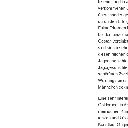
lesend, fand in
verkommenen Gem
übereinander ges
durch den Erfol
Falstaffdramen 
bei den einzelne
Gestalt vereinig
sind sie zu sehr
diesen reichen d
Jagdgeschichten 
Jagdgeschichten
schärfsten Zweif
Weisung seines 
Männchen gekne
Eine sehr intere
Goldgrund, in A
rheinischen Kun
tanzen
|
und küss
Künstlers Origin