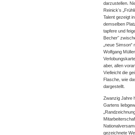
darzustellen. Ni
Reinick's „Frühl
Talent gezeigt 
demselben Platz
tapfere und fei
Becher" zwisch
„neue Simson“ n
Wolfgang Müller'
Verlobungskarte,
aber, allen vor
Vielleicht die g
Flasche, wie da
dargestellt.
Zwanzig Jahre h
Gartens liebgewo
„Randzeichnunge
Mitarbeiterscha
Nationalversamm
gezeichnete Werk