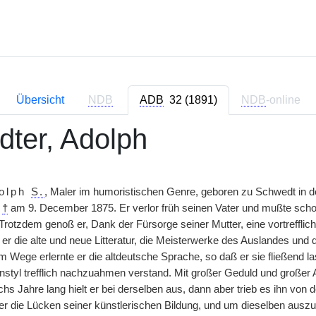
Übersicht
NDB
ADB
32 (1891)
NDB
-online
dter, Adolph
olph
S.
, Maler im humoristischen Genre, geboren zu Schwedt in 
,
†
am 9. December 1875. Er verlor früh seinen Vater und mußte schon
Trotzdem genoß er, Dank der Fürsorge seiner Mutter, eine vortrefflic
e er die alte und neue Litteratur, die Meisterwerke des Auslandes un
m Wege erlernte er die altdeutsche Sprache, so daß er sie fließend l
nstyl trefflich nachzuahmen verstand. Mit großer Geduld und großer 
echs Jahre lang hielt er bei derselben aus, dann aber trieb es ihn v
r die Lücken seiner künstlerischen Bildung, und um dieselben auszufül