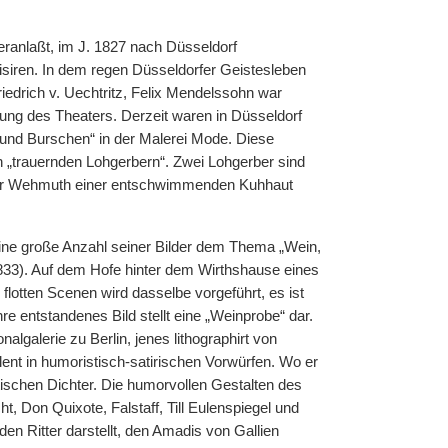
eranlaßt, im J. 1827 nach Düsseldorf
isiren. In dem regen Düsseldorfer Geistesleben
edrich v. Uechtritz, Felix Mendelssohn war
ng des Theaters. Derzeit waren in Düsseldorf
 und Burschen“ in der Malerei Mode. Diese
en „trauernden Lohgerbern“. Zwei Lohgerber sind
cher Wehmuth einer entschwimmenden Kuhhaut
ine große Anzahl seiner Bilder dem Thema „Wein,
33). Auf dem Hofe hinter dem Wirthshause eines
 flotten Scenen wird dasselbe vorgeführt, es ist
re entstandenes Bild stellt eine „Weinprobe“ dar.
lgalerie zu Berlin, jenes lithographirt von
lent in humoristisch-satirischen Vorwürfen. Wo er
ischen Dichter. Die humorvollen Gestalten des
 Don Quixote, Falstaff, Till Eulenspiegel und
n Ritter darstellt, den Amadis von Gallien