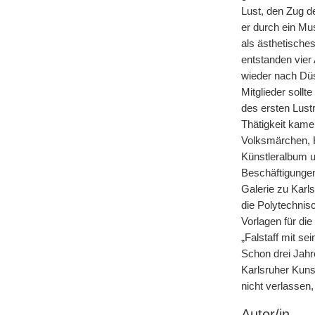
Lust, den Zug d
er durch ein Mus
als ästhetische
entstanden vier
wieder nach Düs
Mitglieder soll
des ersten Lust
Thätigkeit kame
Volksmärchen, H
Künstleralbum un
Beschäftigungen
Galerie zu Karl
die Polytechnis
Vorlagen für die
„Falstaff mit s
Schon drei Jahr
Karlsruher Kuns
nicht verlassen
Autor/in