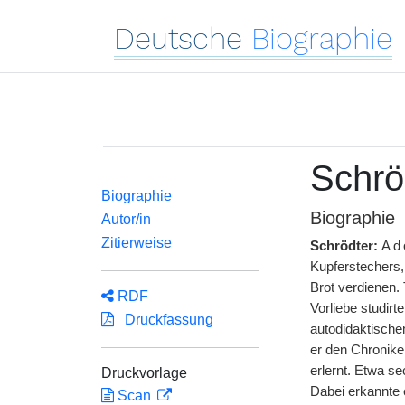
Deutsche
Biographie
Schrö
Biographie
Biographie
Autor/in
Zitierweise
Schrödter:
Ad
Kupferstechers
Brot verdienen. 
RDF
Vorliebe studirt
Druckfassung
autodidaktische
er den Chronike
erlernt. Etwa s
Druckvorlage
Dabei erkannte e
Scan