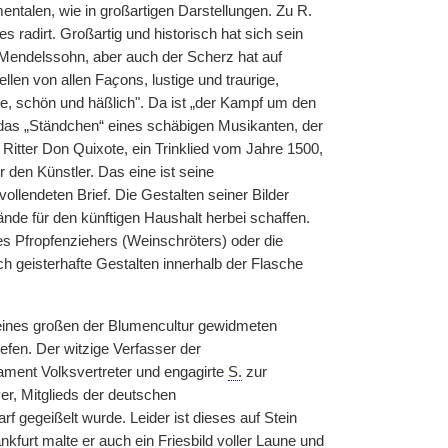
mentalen, wie in großartigen Darstellungen. Zu R.
 radirt. Großartig und historisch hat sich sein
x Mendelssohn, aber auch der Scherz hat auf
llen von allen Fa
ç
ons, lustige und traurige,
te, schön und häßlich". Da ist „der Kampf um den
as „Ständchen“ eines schäbigen Musikanten, der
itter Don Quixote, ein Trinklied vom Jahre 1500,
 den Künstler. Das eine ist seine
 vollendeten Brief. Die Gestalten seiner Bilder
de für den künftigen Haushalt herbei schaffen.
des Pfropfenziehers (Weinschröters) oder die
h geisterhafte Gestalten innerhalb der Flasche
 eines großen der Blumencultur gewidmeten
efen. Der witzige Verfasser der
ament Volksvertreter und engagirte
S.
zur
r, Mitglieds der deutschen
f gegeißelt wurde. Leider ist dieses auf Stein
nkfurt malte er auch ein Friesbild voller Laune und