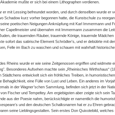
Akademie mußte er sich bei einem Lithographen verdienen.
war er mit Lessing befreundet worden, und durch denselben wurde er v
 wo Schadow kurz
|
vorher begonnen hatte, die Kunstschule zu reorgan
r seine poetischen Neigungen Anknüpfung mit Karl Immermann und Fri
her Capellmeister und übernahm mit Immermann zusammen die Leitu
 Juden, die trauernden Räuber, trauernde Könige, trauernde Mädchen
te sofort das satirische Element Schrödter's, und er debütirte mit d
esen, Felle im Bach zu waschen und schauen mit wahrhaft historis
des Rheins wurde er wie seine Zeitgenossen ergriffen und widmete e
g". Besonderes Aufsehen machte sein „Rheinisches Wirthshaus“ (18
n Städtchens entwickelt sich ein fröhliches Treiben, in humoristischen
he Behaglichkeit, eine Fülle von Lust und Leben. Ein anderes im Vorjah
emals in der Wagner’schen Sammlung, befinden sich jetzt in der Nationa
 von Fischer und Tempeltey. Am ergiebigsten aber zeigte sich sein Ta
de aus der Poesie nahm, berücksichtigte er namentlich die humorist
espeare's und den deutschen Schalksnarren hat er zu Ehren gebracht,
en seine Lieblingsgestalten. Sein erstes Don Quixotebild, welches de