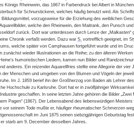
es Königs Rheinwein, das 1867 in Farbendruck bei Albert in München
terbuch für Schnurstickerei, welches häufig benutzt wird. Als Schrifts
s Bildungsmittel, vorzugsweise für die Erziehung des weiblichen Gesc
 Aquarellbilder, welche den Rheinwein, den Maitrank, den Punsch und 
seldorf zurück. Dort war unterdessen durch Lenze der „Malkasten“ g
te eine Chronik verfaßt werden. Dazu war
S.
vortrefflich geeignet, im S
rums, welche später von Camphausen fortgeführt wurde und im Druck 
n zunächst wieder Illustrationen an die Reihe; zu den älteren Werken
eine's humoristischen Liedern, kamen nun Bilder und Randzeichnun
d anderes. Ein reizender Aquarellfries stellte eine Allegorie der vier J
 der Menschen und umgeben von den Blumen und Vögeln der jeweilig
sruhe. Im J. 1859 berief ihn der Großherzog von Baden als Lehrer de
che Hochschule zu Karlsruhe. Dort hat er in zwölfjähriger Wirksamke
 Industrie geschaffen. In seine letzten Jahre gehören die Bilder „Zwe
einem Pagen“ (1867). Der Lebensabend des liebenswürdigen Meisters w
e vor seinem Tode mußte er, häufiger rheumatischer Schmerzen wegen
tgenossenschaft im Juni 1875 seinen siebzigjährigen Geburtstag fes
, er starb am 9. December desselben Jahres.