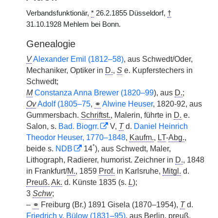
Verbandsfunktionär,
*
26.2.1855 Düsseldorf,
†
31.10.1928 Mehlem bei Bonn.
Genealogie
V
Alexander Emil (1812–58)
, aus Schwedt/Oder,
Mechaniker, Optiker in
D.
,
S
e. Kupferstechers in
Schwedt;
M
Constanza Anna Brewer (1820–99
), aus
D.
;
Ov
Adolf (1805–75
,
⚭
Alwine Heuser
, 1820-92, aus
Gummersbach.
Schriftst.
, Malerin, führte in
D.
e.
Salon, s.
Bad. Biogrr.
V,
T
d.
Daniel Heinrich
Theodor Heuser, 1770–1848
,
Kaufm.
,
LT
-
Abg.
,
*
beide s.
NDB
14
), aus Schwedt, Maler,
Lithograph, Radierer, humorist. Zeichner in
D.
, 1848
in Frankfurt/
M.
, 1859
Prof.
in Karlsruhe,
Mitgl.
d.
Preuß.
Ak.
d. Künste 1835 (s.
L
);
3
Schw
;
–
⚭
Freiburg (Br.) 1891 Gisela (1870–1954),
T
d.
Friedrich
v.
Bülow (1831–95)
, aus Berlin,
preuß.