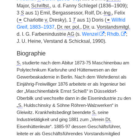
Major,
Schriftst.
, u. d. Fanny Schlegel (1836–1909);
3
S
aus 1) Emil, Bergassessor, Rolf, Dr.-
Ing.
, Felix
(
⚭
Charlotte
v.
Dresky), 1
T
aus 1) Doris (
⚭
Wilfrid
Greif, 1883–1937
,
Dr. rer. pol.
,
Dir.
u.
Vorstandsmitgl.
d. I. G. Farbenindustrie
AG
(s.
Wenzel
;
Rhdb.
;
J. U. Heine, Verstand & Schicksal, 1990).
Biographie
S.
studierte nach dem Abitur 1873-75 Maschinenbau am
Polytechnikum Karlsruhe und Hüttenwesen an der
Gewerbeakademie in Berlin. Nach dem Wehrdienst als
Einjährig-Freiwilliger 1876 arbeitete er als Ingenieur bei
der „Maschinenfabrik Ernst Schieß“ in Düsseldorf-
Oberbilk und wechselte dann in die Eisenindustrie zu den
„
S.
Huldschinsky & Söhne Röhren-Walzwerken“ in
Gleiwitz. Krankheitsbedingt beendete
S.
seine
Industrietätigkeit und ging 1881 zum „Verein
Dt.
Eisenhüttenleute“. 1885-97 dessen Geschäftsführer,
leitete er als Geschäftsführendes Vorstandsmitglied