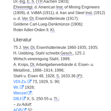
Dr.-
Ing.
E. h.
(
TH
Aachen 1903);
Ehrenmitgl.
d. American
Inst.
of Mining Engineers
(1909), d. VdMA (1911), d. Iran and Steel
Inst.
(1912)
u. d.
Ver.
Dt.
Eisenhüttenleute (1917);
Goldene Carl-Lueg-Denkmünze (1906);
Roter Adler-Orden II.
Kl.
Literatur
75 J.
Ver.
Dt.
Eisenhüttenleute 1860-1935, 1935;
H. Uebbing, Stahl schreibt
Gesch.
, 125 J.
Wirtsch.vereinigung Stahl, 1999;
A. Knips,
Dt.
Arbeitgeberverbände d. Eisen- u.
Metallind., 1888–1914, 1996;
Stahl u. Eisen 48, 1928,
S.
1633-36
(
P
)
;
VDI-Zs.
73, 1929, S. 90;
Wi.
1928;
Wenzel
;
DBJ
X, S. 250-55 u.
Tl.
;
–
zu Adolf:
ADB
32;