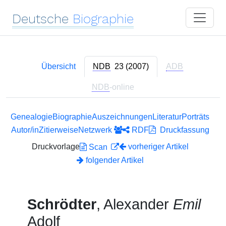
Deutsche
Biographie
Übersicht
NDB
23 (2007)
ADB
NDB
-online
Genealogie
Biographie
Auszeichnungen
Literatur
Porträts
Autor/in
Zitierweise
Netzwerk
RDF
Druckfassung
Druckvorlage
vorheriger Artikel
Scan
folgender Artikel
Schrödter
, Alexander
Emil
Adolf