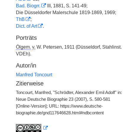
Bad. Biogrr.
III, 1881, S. 141-49;
Die Düsseldorfer Malerschule 1819-1869, 1969;
ThB
;
Dict. of Art
.
Porträts
Ölgem.
v.
W. Petersen, 1911 (Düsseldorf, Stahlinst.
VDEh).
Autor/in
Manfred Toncourt
Zitierweise
Toncourt, Manfred, "Schrödter, Alexander Emil Adolf" in:
Neue Deutsche Biographie 23 (2007), S. 580-581
[Online-Version]; URL: https://www.deutsche-
biographie.de/gnd117646628.html#ndbcontent