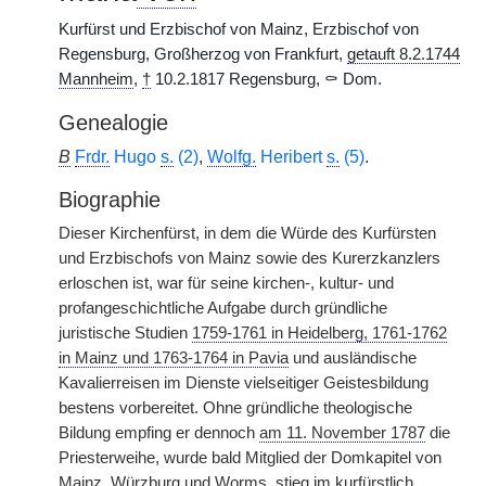
Kurfürst und Erzbischof von Mainz, Erzbischof von
Regensburg, Großherzog von Frankfurt,
getauft 8.2.1744
Mannheim
,
†
10.2.1817 Regensburg, ⚰ Dom.
Genealogie
B
Frdr.
Hugo
s.
(2)
,
Wolfg.
Heribert
s.
(5)
.
Biographie
Dieser Kirchenfürst, in dem die Würde des Kurfürsten
und Erzbischofs von Mainz sowie des Kurerzkanzlers
erloschen ist, war für seine kirchen-, kultur- und
profangeschichtliche Aufgabe durch gründliche
juristische Studien
1759-1761 in Heidelberg, 1761-1762
in Mainz und 1763-1764 in Pavia
und ausländische
Kavalierreisen im Dienste vielseitiger Geistesbildung
bestens vorbereitet. Ohne gründliche theologische
Bildung empfing er dennoch
am 11. November 1787
die
Priesterweihe, wurde bald Mitglied der Domkapitel von
Mainz, Würzburg und Worms, stieg im kurfürstlich