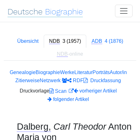
Deutsche
Biographie
Übersicht
NDB
3 (1957)
ADB
4 (1876)
NDB
-online
Genealogie
Biographie
Werke
Literatur
Porträts
Autor/in
Zitierweise
Netzwerk
RDF
Druckfassung
Druckvorlage
vorheriger Artikel
Scan
folgender Artikel
Dalberg,
Carl Theodor
Anton
Maria
von