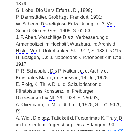
1879;
G. Liebe, Die
Univ.
Erfurt
u.
D.
, 1898;
P. Darmstädter, Großhzgt. Frankfurt, 1901;
W. Scherer,
D.
s religiöse Entwicklung, in: 3.
Ver.
Schr.
d. Görres-
Ges.
, 1909, S. 65-83;
J. F. Abert, Vorschläge
D.
s
z.
Verbesserung d.
Armenpolizei im Hochstift Würzburg, in: Archiv d.
Histor.
Ver.
f. Unterfranken 54, 1912, S. 183 bis 215;
H. Bastgen,
D.
s
u.
Napoleons Kirchenpolitik in
Dtld.
,
1917;
P. R. Scheppler,
D.
s Privatkorr.
u.
d. Archiv d.
Kurstaates Mainz, in: Spessart, 14.
Jg.
, 1928;
E. Fleig, K. Th.
v.
D.
u.
d. Säkularisation d.
Fürstbistums Konstanz, in: Freiburger
Diözesanarchiv
NF
29, 1928, S. 250-93;
A. Overmann, in: Mitteldt.
Lb.
III, 1928, S. 175-94
(
L
,
P
)
;
A. Widl, Die
soz.
Tätigkeit d. Fürstprimas K. Th.
v.
D.
im Fürstentum Regensburg,
Diss.
Erlangen 1931;