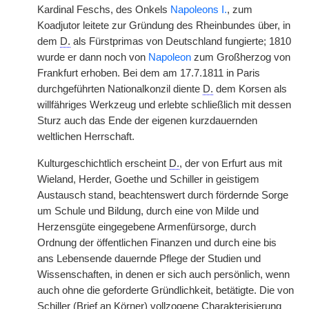
Kardinal Feschs, des Onkels
Napoleons I.
, zum
Koadjutor leitete zur Gründung des Rheinbundes über, in
dem
D.
als Fürstprimas von Deutschland fungierte; 1810
wurde er dann noch von
Napoleon
zum Großherzog von
Frankfurt erhoben. Bei dem am 17.7.1811 in Paris
durchgeführten Nationalkonzil diente
D.
dem Korsen als
willfähriges Werkzeug und erlebte schließlich mit dessen
Sturz auch das Ende der eigenen kurzdauernden
weltlichen Herrschaft.
Kulturgeschichtlich erscheint
D.
, der von Erfurt aus mit
Wieland, Herder, Goethe und Schiller in geistigem
Austausch stand, beachtenswert durch fördernde Sorge
um Schule und Bildung, durch eine von Milde und
Herzensgüte eingegebene Armenfürsorge, durch
Ordnung der öffentlichen Finanzen und durch eine bis
ans Lebensende dauernde Pflege der Studien und
Wissenschaften, in denen er sich auch persönlich, wenn
auch ohne die geforderte Gründlichkeit, betätigte. Die von
Schiller (Brief an Körner) vollzogene Charakterisierung