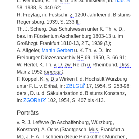
E. Reinhard, K. Th.
v.
D.
als Schriftsteller, in:
HJb.
58, 1938, S. 440-62;
R. Freytag, in: Festschr.
z.
1200 Jahrfeier d. Bistums
Regensburg, 1939, S. 233
ff.
;
Th. J. Scherg, Das Schulwesen unter K. Th.
v.
D.
,
bes.
im Fürstentum Aschaffenburg 1803-13
u.
im
Großhzgt. Frankfurt 1810-13, 2 T., 1939
(
L
)
;
A. Allgeier,
Martin Gerbert
u.
K. Th.
v.
D.
, in:
Freiburger Diözesanarchiv
NF
69, 1950, S. 66-91;
W. Hertel, K. Th.
v.
D.
zw.
Reich
u.
Rheinbund,
Diss.
Mainz 1952
(
ungedr.
)
;
F. Köppel, K.
v.
D.
s Wirken f. d. Hochstift Würzburg
unter F. L.
v.
Erthal, in:
ZBLG
17, 1954. S. 253-98;
ders.
,
D.
u.
d. Säkularisation d. Bistums Konstanz,
in:
ZGORh
102, 1954, S. 407 bis 413.
Porträts
v.
R. J. Lefèvre (in Aschaffenburg, Würzburg,
Konstanz), A. Ochs (Stadtgesch.
Mus.
Frankfurt a.
M.), J. F. A. Tischbein (Neue Pinakothek München,