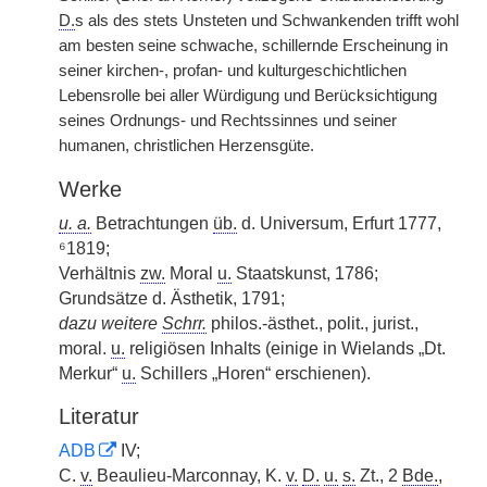
D.
s als des stets Unsteten und Schwankenden trifft wohl
am besten seine schwache, schillernde Erscheinung in
seiner kirchen-, profan- und kulturgeschichtlichen
Lebensrolle bei aller Würdigung und Berücksichtigung
seines Ordnungs- und Rechtssinnes und seiner
humanen, christlichen Herzensgüte.
Werke
u. a.
Betrachtungen
üb.
d. Universum, Erfurt 1777,
⁶1819;
Verhältnis
zw.
Moral
u.
Staatskunst, 1786;
Grundsätze d. Ästhetik, 1791;
dazu weitere
Schrr.
philos.-ästhet., polit., jurist.,
moral.
u.
religiösen Inhalts (einige in Wielands „Dt.
Merkur“
u.
Schillers „Horen“ erschienen).
Literatur
ADB
IV;
C.
v.
Beaulieu-Marconnay, K.
v.
D.
u.
s.
Zt., 2
Bde.
,