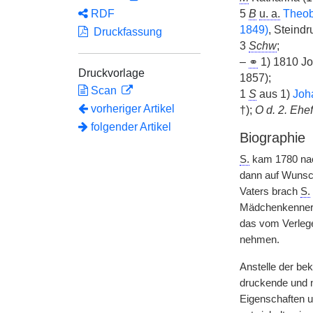
RDF
5
B
u. a.
Theob
1849)
, Steindr
Druckfassung
3
Schw
;
–
⚭
1) 1810 J
Druckvorlage
1857);
Scan
1
S
aus 1)
Joh
vorheriger Artikel
†);
O d. 2. Ehe
folgender Artikel
Biographie
S.
kam 1780 nach
dann auf Wunsch
Vaters brach
S.
Mädchenkenner“ 
das vom Verleg
nehmen.
Anstelle der be
druckende und n
Eigenschaften u