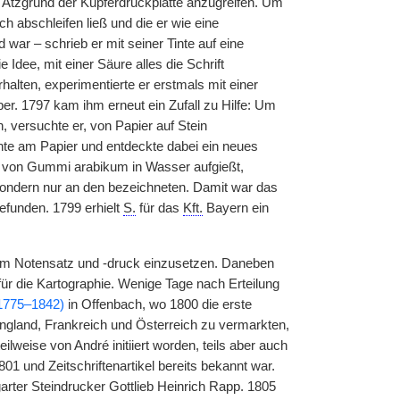
en Ätzgrund der Kupferdruckplatte anzugreifen. Um
h abschleifen ließ und die er wie eine
 war – schrieb er mit seiner Tinte auf eine
Idee, mit einer Säure alles die Schrift
lten, experimentierte er erstmals mit einer
er. 1797 kam ihm erneut ein Zufall zu Hilfe: Um
 versuchte er, von Papier auf Stein
inte am Papier und entdeckte dabei ein neues
g von Gummi arabikum in Wasser aufgießt,
 sondern nur an den bezeichneten. Damit war das
efunden. 1799 erhielt
S.
für das
Kft.
Bayern ein
zum Notensatz und -druck einzusetzen. Daneben
für die Kartographie. Wenige Tage nach Erteilung
1775–1842)
in Offenbach, wo 1800 die erste
England, Frankreich und Österreich zu vermarkten,
eilweise von André initiiert worden, teils aber auch
01 und Zeitschriftenartikel bereits bekannt war.
rter Steindrucker Gottlieb Heinrich Rapp. 1805