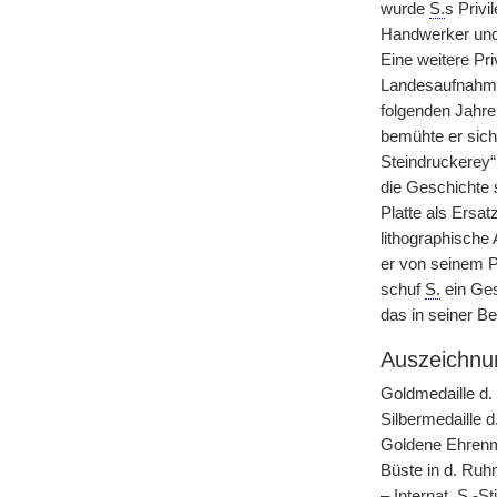
wurde
S.
s Privi
Handwerker und 
Eine weitere Pr
Landesaufnahme 
folgenden Jahre
bemühte er sich 
Steindruckerey“
die Geschichte 
Platte als Ersat
lithographische
er von seinem P
schuf
S.
ein Ges
das in seiner B
Auszeichnu
Goldmedaille d.
Silbermedaille d
Goldene Ehrenm
Büste in d. Ruh
–
Internat.
S.
-St