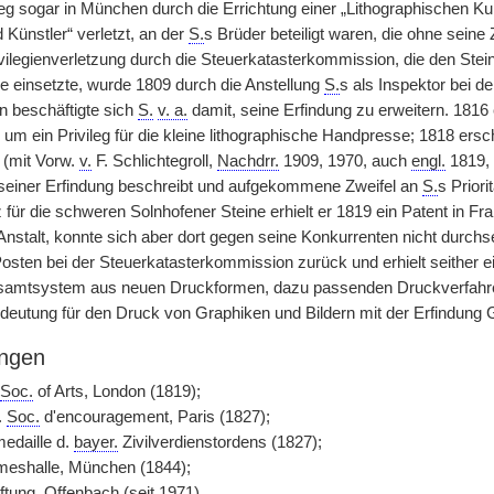
leg sogar in München durch die Errichtung einer „Lithographischen Kun
Künstler“ verletzt, an der
S.
s Brüder beteiligt waren, die ohne sein
ivilegienverletzung durch die Steuerkatasterkommission, die den Stei
einsetzte, wurde 1809 durch die Anstellung
S.
s als Inspektor bei 
n beschäftigte sich
S.
v. a.
damit, seine Erfindung zu erweitern. 1816 e
um ein Privileg für die kleine lithographische Handpresse; 1818 ersc
 (mit Vorw.
v.
F. Schlichtegroll,
Nachdrr.
1909, 1970, auch
engl.
1819,
seiner Erfindung beschreibt und aufgekommene Zweifel an
S.
s Priori
z für die schweren Solnhofener Steine erhielt er 1819 ein Patent in F
 Anstalt, konnte sich aber dort gegen seine Konkurrenten nicht durc
osten bei der Steuerkatasterkommission zurück und erhielt seither e
amtsystem aus neuen Druckformen, dazu passenden Druckverfahre
edeutung für den Druck von Graphiken und Bildern mit der Erfindung G
ngen
Soc.
of Arts, London (1819);
.
Soc.
d'encouragement, Paris (1827);
edaille d.
bayer.
Zivilverdienstordens (1827);
meshalle, München (1844);
iftung, Offenbach (seit 1971).