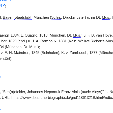
³
;
d.
Bayer.
Staatsbibl.
, München (
Schrr.
, Druckmuster) u. im
Dt.
Mus.
,
aengl, 1834, L. Quaglio, 1818 (München,
Dt.
Mus.
) u. F. B. van Hove,
ber, 1829 (
ebd.
) u. J. A. Ramboux, 1831 (Köln, Wallraf-Richartz-
Mus
834 (München,
Dt.
Mus.
);
v.
E. H. Maindron, 1845 (Solnhofen), K.
v.
Zumbusch, 1877 (München), 
rstört).
r
d, "Sen(n)efelder, Johannes Nepomuk Franz Alois (auch: Aloys)" in: 
]; URL: https://www.deutsche-biographie.de/gnd118613219.html#ndbc