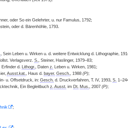
er, oder So ein Gelehrter, u. nur Famulus, 1792;
stein, oder d. Bärenhöhle, 1793.
.
, Sein Leben u. Wirken u. d. weitere Entwicklung d. Lithographie, 19
llst. Verlagsverz.
S.
, Steiner, Haslinger, 1979–83;
, Erfinder d.
Lithogr.
, Daten
z.
Leben u. Wirken, 1981;
ier,
Ausst.kat.
, Haus d.
bayer.
Gesch.
, 1988
(P)
;
in- u. Offsetdruck, in:
Gesch.
d. Druckverfahren, T. IV, 1993,
S.
1–24
cktechnik, Ein Begleitbuch
z.
Ausst.
im
Dt.
Mus.
, 2007
(P)
;
hnik
;
Lex.
;