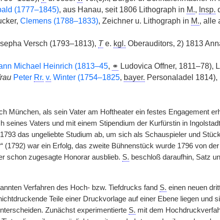
ald (1777–1845)
, aus Hanau, seit 1806 Lithograph in
M.
,
Insp.
d
ucker,
Clemens (1788–1833)
, Zeichner u. Lithograph in
M.
, alle
osepha Versch (1793–1813),
T
e.
kgl.
Oberauditors, 2) 1813 Ann
ann Michael Heinrich (1813–45
,
⚭
Ludovica Offner, 1811–78), L
frau
Peter
Rr.
v.
Winter (1754–1825
,
bayer.
Personaladel 1814), 
 München, als sein Vater am Hoftheater ein festes Engagement erh
 seines Vaters und mit einem Stipendium der Kurfürstin in Ingolsta
1793 das ungeliebte Studium ab, um sich als Schauspieler und Stück
(1792) war ein Erfolg, das zweite Bühnenstück wurde 1796 von der Dru
er schon zugesagte Honorar ausblieb.
S.
beschloß daraufhin, Satz un
kannten Verfahren des Hoch- bzw. Tiefdrucks fand
S.
einen neuen drit
ichtdruckende Teile einer Druckvorlage auf einer Ebene liegen und s
nterscheiden. Zunächst experimentierte
S.
mit dem Hochdruckverfahr