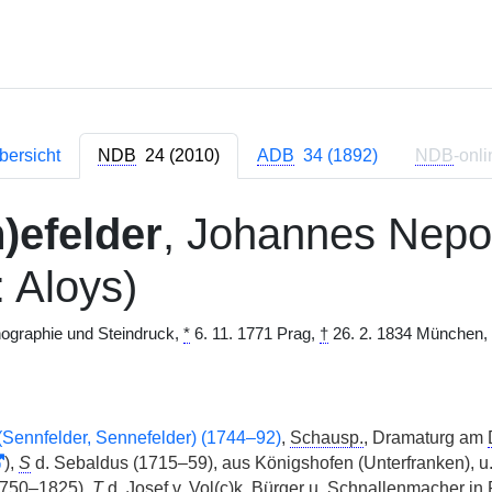
bersicht
NDB
24 (2010)
ADB
34 (1892)
NDB
-onli
)efelder
, Johannes Nep
: Aloys)
thographie und Steindruck,
*
6. 11. 1771 Prag,
†
26. 2. 1834 München,
(Sennfelder, Sennefelder) (1744–92)
,
Schausp.
, Dramaturg am
),
S
d. Sebaldus (1715–59), aus Königshofen (Unterfranken), u.
1750–1825),
T
d. Josef
v.
Vol(c)k, Bürger u. Schnallenmacher in P