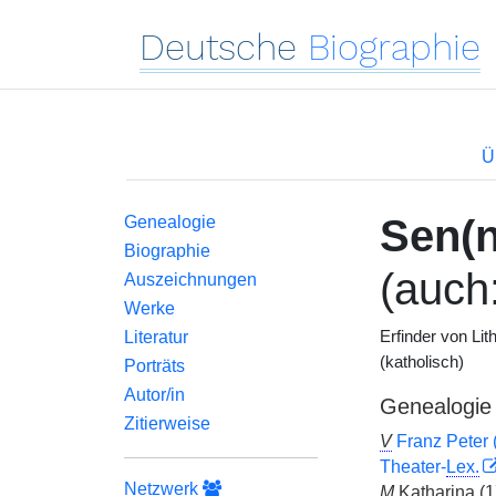
Deutsche
Biographie
Ü
Sen(n
Genealogie
Biographie
(auch
Auszeichnungen
Werke
Literatur
Erfinder von Li
(katholisch)
Porträts
Autor/in
Genealogie
Zitierweise
V
Franz Peter 
Theater-
Lex.
Netzwerk
M
Katharina (