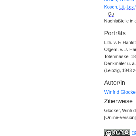
Kosch,
Lit.
-
Lex.
–
Qu
Nachlaßteile in 
Porträts
Lith.
v.
F. Hanfst
Ölgem.
v.
J. Hau
Totenmaske, 1
Denkmäler
u. a.
(Leipzig, 1943 ze
Autor/in
Winfrid Glocke
Zitierweise
Glocker, Winfri
[Online-Version