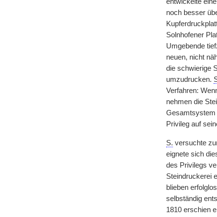
entwickelte ein
noch besser übe
Kupferdruckplatt
Solnhofener Plat
Umgebende tiefz
neuen, nicht nä
die schwierige 
umzudrucken.
S
Verfahren: Wenn
nehmen die Stei
Gesamtsystem vo
Privileg auf sei
S.
versuchte zun
eignete sich die
des Privilegs v
Steindruckerei
blieben erfolglo
selbständig ent
1810 erschien e