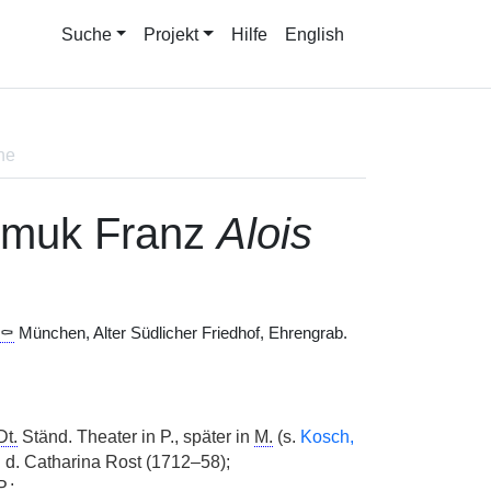
Suche
Projekt
Hilfe
English
ne
omuk Franz
Alois
⚰
München, Alter Südlicher Friedhof, Ehrengrab.
Dt.
Ständ. Theater in P., später in
M.
(s.
Kosch,
 d. Catharina Rost (1712–58);
.;