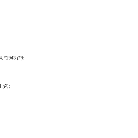
14, ²1943
(P)
;
4
(P)
;