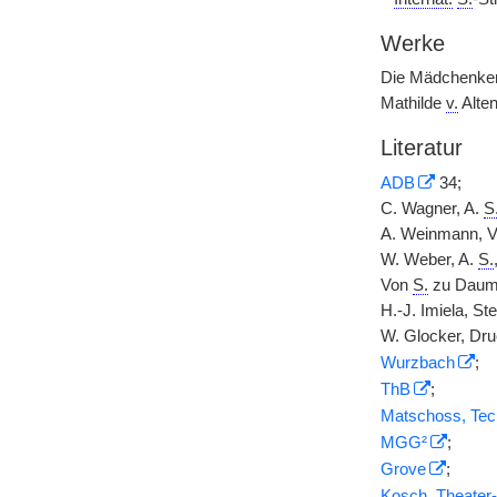
Werke
Die Mädchenkenn
Mathilde
v.
Alten
Literatur
ADB
34;
C. Wagner, A.
S
A. Weinmann, Vo
W. Weber, A.
S.
Von
S.
zu Daum
H.-J. Imiela, Ste
W. Glocker, Dru
Wurzbach
;
ThB
;
Matschoss, Tec
MGG²
;
Grove
;
Kosch, Theater-