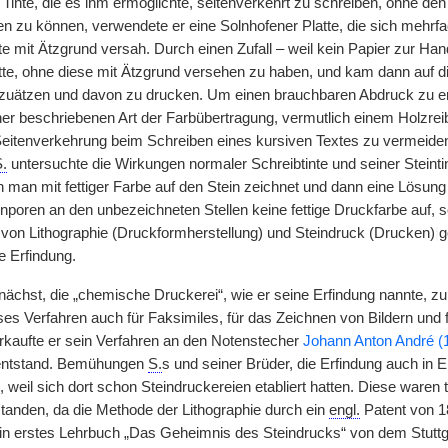
e Tinte, die es ihm ermöglichte, seitenverkehrt zu schreiben, ohne d
n zu können, verwendete er eine Solnhofener Platte, die sich mehrfac
e mit Ätzgrund versah. Durch einen Zufall – weil kein Papier zur Hand
te, ohne diese mit Ätzgrund versehen zu haben, und kam dann auf die 
uätzen und davon zu drucken. Um einen brauchbaren Abdruck zu erha
her beschriebenen Art der Farbübertragung, vermutlich einem Holzreib
Seitenverkehrung beim Schreiben eines kursiven Textes zu vermeiden,
.
untersuchte die Wirkungen normaler Schreibtinte und seiner Steint
 man mit fettiger Farbe auf den Stein zeichnet und dann eine Lösun
nporen an den unbezeichneten Stellen keine fettige Druckfarbe auf,
n Lithographie (Druckformherstellung) und Steindruck (Drucken)
|
g
ne Erfindung.
ächst, die „chemische Druckerei“, wie er seine Erfindung nannte, 
ses Verfahren auch für Faksimiles, für das Zeichnen von Bildern und 
erkaufte er sein Verfahren an den Notenstecher
Johann Anton André (
 entstand. Bemühungen
S.
s und seiner Brüder, die Erfindung auch in 
s, weil sich dort schon Steindruckereien etabliert hatten. Diese waren t
standen, da die Methode der Lithographie durch ein
engl.
Patent von 18
in erstes Lehrbuch „Das Geheimnis des Steindrucks“ von dem Stuttga