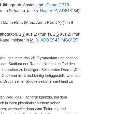
. lithograph. Anstalt
ebd.
,
Georg (1778–
 auch
Schausp.
(alle s.
Nagler
;
ADB
34);
a Maria Reiß (Maria Anna Reuß ?) (1779–
ithograph, 1
T
aus 1) (früh †), 1
S
aus 2) (früh
Kapellmeister in
M.
(s.
ADB
43;
MGG²
).
ielt, besuchte das
kfl.
Gymnasium und begann
dt das Studium der Rechte. Nach dem Tod des
eschreiber zu betätigen. Sein erstes Drama „Die
ckerei nicht rechtzeitig fertiggestellt, weshalb
d Druck seiner Stücke selbst in die Hand zu
ten Weg, das Flachdruckprinzip, bei dem
ich in ihren physikalisch-chemischen
en, wechselte dann zum Tiefdruck und