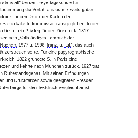
stanstalt“ bei der „Feyertagsschule für
e Zustimmung die Verfahrenstechnik weitergaben.
ndruck für den Druck der Karten der
der Steuerkatasterkommission ausgeglichen. In den
rhielt er ein Privileg für den Zinkdruck, 1817
hien sein „Vollständiges Lehrbuch der
Nachdrr.
1977 u. 1998,
franz.
u.
ital.
), das auch
tät zerstreuen sollte. Für eine papyrographische
rankreich. 1822 gründete
S.
in Paris eine
hsetzen und kehrte nach München zurück. 1827 trat
in Ruhestandsgehalt. Mit seinen Erfindungen
n und Druckfarben sowie geeigneten Pressen,
utenbergs für den Textdruck vergleichbar ist.