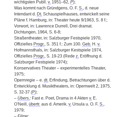
wichtigsten Publl.
v.
1951–62,
P
);
Was kommt nach Gründgens, O. F.
S.
, d. neue
Intendant d.
Dt.
Schauspielhauses, entwickelt seine
Pläne f. Hamburg, in: Theater heute 9/1963, S. 8 f.;
Vorwort, in: Lawrence Durrell, Drei dramat.
Dichtungen, 1964, S. 6-8;
Straßentheater, in: Salzburger Festspiele 1970,
Offizielles
Progr.
, S. 351 f.: Zum 100.
Geb.
H.
v.
Hofmannsthals, in: Salzburger Kestspiele 1974,
Offizielles
Progr.
, S. 19-23 (Rede
z.
Eröffnung d.
Salzburger Festspiele 1974);
Konservatives Theater – experimentelles Theater,
1975;
Opernregie – e.
dt.
Erfindung, Betrachtungen über d.
Entwicklung d. Musiktheaters, in: Opernwelt 2, 1975,
S. 32-37
(
P
)
;
–
Übers.
:
Fast e. Poet, Drama in 4 Akten
v.
E.
O'Neill,
übertr.
aus d. Amerik.
v.
Ursula u. O. F.
S.
,
1979;
–
Filme: