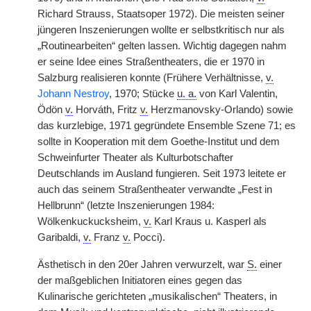
Richard Strauss, Staatsoper 1972). Die meisten seiner
jüngeren Inszenierungen wollte er selbstkritisch nur als
„Routinearbeiten“ gelten lassen. Wichtig dagegen nahm
er seine Idee eines Straßentheaters, die er 1970 in
Salzburg realisieren konnte (Frühere Verhältnisse,
v.
Johann Nestroy
, 1970; Stücke
u. a.
von Karl Valentin,
Ödön
v.
Horváth, Fritz
v.
Herzmanovsky-Orlando) sowie
das kurzlebige, 1971 gegründete Ensemble Szene 71; es
sollte in Kooperation mit dem Goethe-Institut und dem
Schweinfurter Theater als Kulturbotschafter
Deutschlands im Ausland fungieren. Seit 1973 leitete er
auch das seinem Straßentheater verwandte „Fest in
Hellbrunn“ (letzte Inszenierungen 1984:
Wölkenkuckucksheim,
v.
Karl Kraus u. Kasperl als
Garibaldi,
v.
Franz
v.
Pocci).
Ästhetisch in den 20er Jahren verwurzelt, war
S.
einer
der maßgeblichen Initiatoren eines gegen das
Kulinarische gerichteten „musikalischen“ Theaters, in