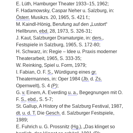
E. Lüth, Hamburger Theater 1933–15, 1962;
F. Hadamowsky, Caspar Neher u. Salzburg, in:
Österr.
Musikzs. 20, 1965, S. 421 f.;
M. Kaindl-Hönig, Berufung auf den „Lustort“
Hellbrunn,
ebd.
28, 1973, S. 326-31;
J. Kaut, Salzburger Dramaturgie, in:
ders.
,
Festspiele in Salzburg, 1965, S. 172-80;
H. Schwarz, in: Regie – Idee u. Praxis moderner
Theaterarbeit, 1965, S. 333-35;
W. Reinking, Spiel u. Form, 1979;
I. Fabian, O. F.
S.
, Würdigung eines
gr.
Theatermannes, in: Oper 1984 (
Jb.
d.
Zs.
Opernwelt), S. 4
(
P
)
;
G.
v.
Einem, A. Everding
u. a.
, Begegnungen mit O.
F.
S.
,
ebd.
, S. 5-7;
St. Gallup, A History of the Salzburg Festival, 1987,
dt.
u. d. T.
Die
Gesch.
d. Salzburger Festspiele,
1989;
E. Fuhrich u. G. Prossnitz (
Hg.
), „Das klinget so