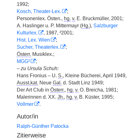
1992;
Kosch, Theater-Lex.
;
Personenlex. Östen.,
hg.
v.
E. Bruckmüller, 2001;
A. Haslinger u. P. Mittermayr (
Hg.
),
Salzburger
Kulturlex.
, 1987, ²2001;
Hist. Lex. Wien
;
Sucher, Theaterlex.
;
Österr.
Musiklex.;
MGG²
;
–
zu Ursula Schuh:
Hans Fronius – U.
S.
, Kleine Bücherei, April 1949,
Ausst.kat.
Neue
Gal.
d. Stadt Linz 1949;
Der Art Club in
Österr.
,
hg.
v.
O. Breicha, 1981;
Malerinnen d. XX.
Jh.
,
hg.
v.
B. Küster, 1995;
Vollmer
.
Autor/in
Ralph-Günther Patocka
Zitierweise