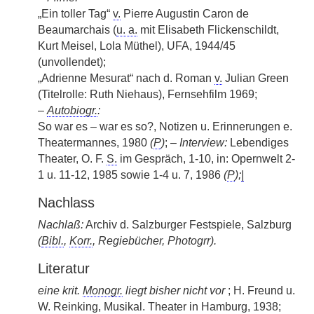
„Ein toller Tag“
v.
Pierre Augustin Caron de
Beaumarchais (
u. a.
mit Elisabeth Flickenschildt,
Kurt Meisel, Lola Müthel), UFA, 1944/45
(unvollendet);
„Adrienne Mesurat“ nach d. Roman
v.
Julian Green
(Titelrolle: Ruth Niehaus), Fernsehfilm 1969;
–
Autobiogr.
:
So war es – war es so?, Notizen u. Erinnerungen e.
Theatermannes, 1980
(
P
)
;
– Interview:
Lebendiges
Theater, O. F.
S.
im Gespräch, 1-10, in: Opernwelt 2-
1 u. 11-12, 1985 sowie 1-4 u. 7, 1986
(
P
);
|
Nachlass
Nachlaß:
Archiv d. Salzburger Festspiele, Salzburg
(
Bibl.
,
Korr.
, Regiebücher, Photogrr).
Literatur
eine krit.
Monogr.
liegt bisher nicht vor
; H. Freund u.
W. Reinking, Musikal. Theater in Hamburg, 1938;