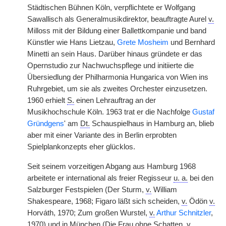
Städtischen Bühnen Köln, verpflichtete er Wolfgang
Sawallisch als Generalmusikdirektor, beauftragte Aurel
v.
Milloss mit der Bildung einer Ballettkompanie und band
Künstler wie Hans Lietzau,
Grete Mosheim
und Bernhard
Minetti an sein Haus. Darüber hinaus gründete er das
Opernstudio zur Nachwuchspflege und initiierte die
Übersiedlung der Philharmonia Hungarica von Wien ins
Ruhrgebiet, um sie als zweites Orchester einzusetzen.
1960 erhielt
S.
einen Lehrauftrag an der
Musikhochschule Köln. 1963 trat er die Nachfolge
Gustaf
Gründgens
' am
Dt.
Schauspielhaus in Hamburg an, blieb
aber mit einer Variante des in Berlin erprobten
Spielplankonzepts eher glücklos.
Seit seinem vorzeitigen Abgang aus Hamburg 1968
arbeitete er international als freier Regisseur
u. a.
bei den
Salzburger Festspielen (Der Sturm,
v.
William
Shakespeare, 1968; Figaro läßt sich scheiden,
v.
Ödön
v.
Horváth, 1970; Zum großen Wurstel,
v.
Arthur Schnitzler
,
1970) und in München (Die Frau ohne Schatten,
v.