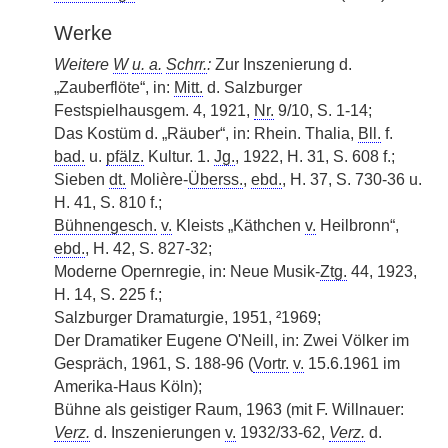
Werke
Weitere
W
u. a.
Schrr.
:
Zur Inszenierung d.
„Zauberflöte“, in:
Mitt.
d. Salzburger
Festspielhausgem. 4, 1921,
Nr.
9/10, S. 1-14;
Das Kostüm d. „Räuber“, in: Rhein. Thalia,
Bll.
f.
bad.
u.
pfälz.
Kultur. 1.
Jg.
, 1922, H. 31, S. 608 f.;
Sieben
dt.
Molière-
Überss.
,
ebd.
, H. 37, S. 730-36 u.
H. 41, S. 810 f.;
Bühnengesch.
v.
Kleists „Käthchen
v.
Heilbronn“,
ebd.
, H. 42, S. 827-32;
Moderne Opernregie, in: Neue Musik-
Ztg.
44, 1923,
H. 14, S. 225 f.;
Salzburger Dramaturgie, 1951, ²1969;
Der Dramatiker Eugene O'Neill, in: Zwei Völker im
Gespräch, 1961, S. 188-96 (
Vortr.
v.
15.6.1961 im
Amerika-Haus Köln);
Bühne als geistiger Raum, 1963 (mit F. Willnauer:
Verz.
d. Inszenierungen
v.
1932/33-62,
Verz.
d.