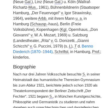
(Neue
Gal.
), Linz (Neue
Gal.
) u. Köln (Wallraf-
Richartz-
Mus.
, 1961), Bühnenbildnerin (Staatsoper
Hamburg, „Der Feuervogel“
v.
Igor Strawinsky,
1964), weitere
Arbb.
mit ihrem Mann
u. a.
in
Hamburg (
Schausp.
-haus), Berlin (Freie
Volksbühne), Kopenhagen (
Kgl.
Opernhaus, „Don
Giovanni“
v.
W. A. Mozart, 1969) u. Salzburg
(Landestheater, „Rita“
v.
G. Donizetti, „Gianni
Schicchi“
v.
G. Puccini, 1979) (s.
L
),
T
d.
Benno
Diederich (1870–1944)
,
Schriftst.
in Hamburg,
Prof.
;
kinderlos.
Biographie
Nach nur drei Jahren Volksschule besuchte
S.
in seiner
Heimatstadt das humanistische Theresien-Gymnasium
bis zum Abitur 1921, berichtete jedoch schon 1920 als
Theaterkorrespondent der Berliner Zeitschrift „Der
Fechter“. 1921 begann
S.
, in München Kunstgeschichte,
Philosophie und Germanistik zu studieren und nahm
daneben auch sprechtechnischen und darstellerischen