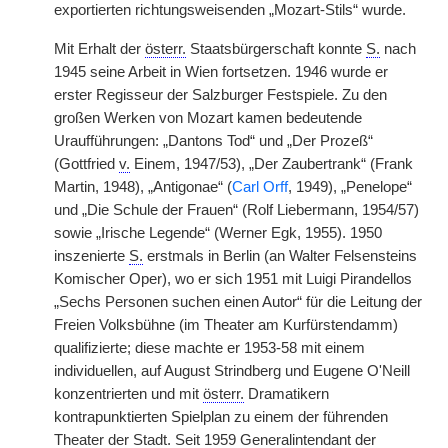
exportierten richtungsweisenden „Mozart-Stils“ wurde.
Mit Erhalt der
österr.
Staatsbürgerschaft konnte
S.
nach
1945 seine Arbeit in Wien fortsetzen. 1946 wurde er
erster Regisseur der Salzburger Festspiele. Zu den
großen Werken von Mozart kamen bedeutende
Uraufführungen: „Dantons Tod“ und „Der Prozeß“
(Gottfried
v.
Einem, 1947/53), „Der Zaubertrank“ (Frank
Martin, 1948), „Antigonae“ (
Carl Orff
, 1949), „Penelope“
und „Die Schule der Frauen“ (Rolf Liebermann, 1954/57)
sowie „Irische Legende“ (Werner Egk, 1955). 1950
inszenierte
S.
erstmals in Berlin (an Walter Felsensteins
Komischer Oper), wo er sich 1951 mit Luigi Pirandellos
„Sechs Personen suchen einen Autor“ für die Leitung der
Freien Volksbühne (im Theater am Kurfürstendamm)
qualifizierte; diese machte er 1953-58 mit einem
individuellen, auf August Strindberg und Eugene O'Neill
konzentrierten und mit
österr.
Dramatikern
kontrapunktierten Spielplan zu einem der führenden
Theater der Stadt. Seit 1959 Generalintendant der