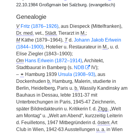
22.10.1984 Großgmain bei Salzburg. (evangelisch)
Genealogie
V
Fritz (1876–1926)
, aus Diespeck (Mittelfranken),
Dr. med.
vet.,
Städt.
Tierarzt in
M.
;
M
Käthe (1879–1964),
T
d.
Johann Jakob Erlwein
(1844–1900)
, Hotelier u. Restaurateur in
M.
, u. d.
Elise Ziegler (1843–1900);
Om
Hans Erlwein (1872–1914)
, Architekt,
Stadtbaurat in Bamberg (s.
NDB
IV);
–
⚭
Hamburg 1939
Ursula (1908–93)
, aus
Dockenhuden
b.
Hamburg, Malerin, studierte in
Berlin, Heidelberg, Paris u.
b.
Wassily Kandinsky am
Bauhaus in Dessau, lebte 1931-37 mit
Unterbrechungen in Paris, 1945-47 Zeichnerin,
später Bildredakteurin u. Kritikerin f. d.
Ztgg.
„Welt
am Montag“ u. „Welt am Abend“, kurzzeitig Leiterin
d. Feuilletons, 1947 Mitbegründerin d.
österr.
Art
Club in Wien, 1942-63 Ausstellungen
u. a.
in Wien