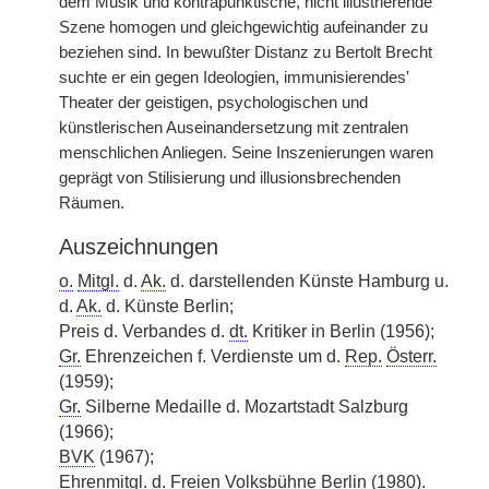
dem Musik und kontrapunktische, nicht illustrierende
Szene homogen und gleichgewichtig aufeinander zu
beziehen sind. In bewußter Distanz zu Bertolt Brecht
suchte er ein gegen Ideologien, immunisierendes'
Theater der geistigen, psychologischen und
künstlerischen Auseinandersetzung mit zentralen
menschlichen Anliegen. Seine Inszenierungen waren
geprägt von Stilisierung und illusionsbrechenden
Räumen.
Auszeichnungen
o.
Mitgl.
d.
Ak.
d. darstellenden Künste Hamburg u.
d.
Ak.
d. Künste Berlin;
Preis d. Verbandes d.
dt.
Kritiker in Berlin (1956);
Gr.
Ehrenzeichen f. Verdienste um d.
Rep.
Österr.
(1959);
Gr.
Silberne Medaille d. Mozartstadt Salzburg
(1966);
BVK
|
(1967);
Ehrenmitgl.
d. Freien Volksbühne Berlin (1980).