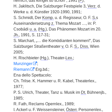
herrlich, das klinget so schön“, 1991
(
P
)
;
H. Jaklitsch, Die Salzburger Festspiele 3,
Verz.
d.
Werke u. d. Künstler 1920-1990, 1991;
S. Schmidt, Der
Komp.
u. d. Regisseur, O. F.
S.
s
Auseinandersetzung
z.
Thema Mozart …, in: P.
Csobádi
u. a.
(
Hg.
), Das Phänomen Mozart im 20.
Jh.
, 1991, S. 117-31;
S. Marchart, „… die Komödianten kommen!“, Das
Salzburger Straßentheater
v.
O. F.
S.
,
Diss.
Wien
2005;
H. Rischbieter (
Hg.
), Theater-
Lex.
;
Munzinger
;
Riemann
Erg.bd.;
Ena dello Spettacolo;
Ch. Trilse. K. Hammer u. R. Kabel, Theaterlex.,
1977;
P. S. Ulrich, Theater, Tanz u. Musik im
Dt.
Bühnenjb.,
1985;
R. Fath, Reclams Opernlex., 1989;
I. Ackerl u. F. Weissensteiner,
Österr.
Personenlex.,