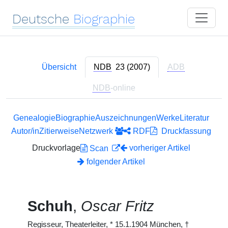
Deutsche
Biographie
Übersicht
NDB
23 (2007)
ADB
NDB
-online
Genealogie
Biographie
Auszeichnungen
Werke
Literatur
Autor/in
Zitierweise
Netzwerk
RDF
Druckfassung
Druckvorlage
vorheriger Artikel
Scan
folgender Artikel
Schuh
,
Oscar Fritz
Regisseur, Theaterleiter,
*
15.1.1904 München,
†