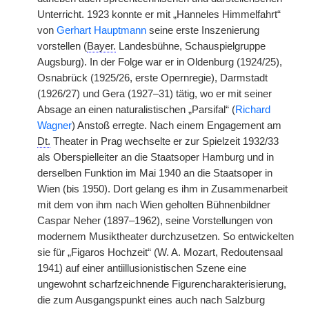
Unterricht. 1923 konnte er mit „Hanneles Himmelfahrt“
von
Gerhart Hauptmann
seine erste Inszenierung
vorstellen (
Bayer.
Landesbühne, Schauspielgruppe
Augsburg). In der Folge war er in Oldenburg (1924/25),
Osnabrück (1925/26, erste Opernregie), Darmstadt
(1926/27) und Gera (1927–31) tätig, wo er mit seiner
Absage an einen naturalistischen „Parsifal“ (
Richard
Wagner
) Anstoß erregte. Nach einem Engagement am
Dt.
Theater in Prag wechselte er zur Spielzeit 1932/33
als Oberspielleiter an die Staatsoper Hamburg und in
derselben Funktion im Mai 1940 an die Staatsoper in
Wien (bis 1950). Dort gelang es ihm in Zusammenarbeit
mit dem von ihm nach Wien geholten Bühnenbildner
Caspar Neher (1897–1962), seine Vorstellungen von
modernem Musiktheater durchzusetzen. So entwickelten
sie für „Figaros Hochzeit“ (W. A. Mozart, Redoutensaal
1941) auf einer antiillusionistischen Szene eine
ungewohnt scharfzeichnende Figurencharakterisierung,
die zum Ausgangspunkt eines auch nach Salzburg