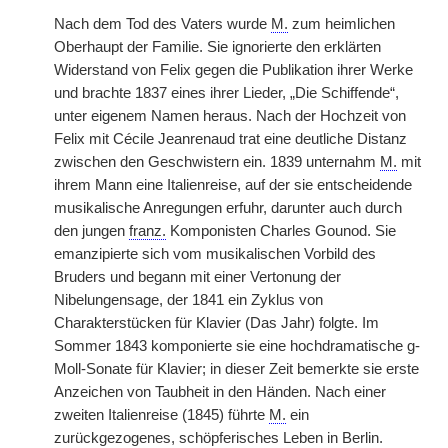
Nach dem Tod des Vaters wurde
M.
zum heimlichen
Oberhaupt der Familie. Sie ignorierte den erklärten
Widerstand von Felix gegen die Publikation ihrer Werke
und brachte 1837 eines ihrer Lieder, „Die Schiffende“,
unter eigenem Namen heraus. Nach der Hochzeit von
Felix mit Cécile Jeanrenaud trat eine deutliche Distanz
zwischen den Geschwistern ein. 1839 unternahm
M.
mit
ihrem Mann eine Italienreise, auf der sie entscheidende
musikalische Anregungen erfuhr, darunter auch durch
den jungen
franz.
Komponisten Charles Gounod. Sie
emanzipierte sich vom musikalischen Vorbild des
Bruders und begann mit einer Vertonung der
Nibelungensage, der 1841 ein Zyklus von
Charakterstücken für Klavier (Das Jahr) folgte. Im
Sommer 1843 komponierte sie eine hochdramatische g-
Moll-Sonate für Klavier; in dieser Zeit bemerkte sie erste
Anzeichen von Taubheit in den Händen. Nach einer
zweiten Italienreise (1845) führte
M.
ein
zurückgezogenes, schöpferisches Leben in Berlin.