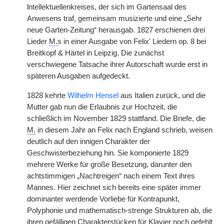
lntellektuellenkreises, der sich im Gartensaal des
Anwesens traf, gemeinsam musizierte und eine „Sehr
neue Garten-Zeitung“ herausgab. 1827 erschienen drei
Lieder
M.
s in einer Ausgabe von Felix' Liedern op. 8 bei
Breitkopf & Härtel in Leipzig. Die zunächst
verschwiegene Tatsache ihrer Autorschaft wurde erst in
späteren Ausgaben aufgedeckt.
1828 kehrte
Wilhelm Hensel
aus Italien zurück, und die
Mutter gab nun die Erlaubnis zur Hochzeit, die
schließlich im November 1829 stattfand. Die Briefe, die
M.
in diesem Jahr an Felix nach England schrieb, weisen
deutlich auf den innigen Charakter der
Geschwisterbeziehung hin. Sie komponierte 1829
mehrere Werke für große Besetzung, darunter den
achtstimmigen „Nachtreigen“ nach einem Text ihres
Mannes. Hier zeichnet sich bereits eine später immer
dominanter werdende Vorliebe für Kontrapunkt,
Polyphonie und mathematisch-strenge Strukturen ab, die
ihren gefälligen Charakterstücken für Klavier noch gefehlt