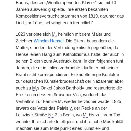
Bachs, dessen „Wohltemperiertes Klavier“ sie mit 13
Jahren auswendig spielte. Ihre ersten bekannten
Kompositionsversuche stammen von 1819, darunter das
Lied „Ihr Töne, schwingt euch freundlich“.
1823 verlobte sich
M.
heimlich mit dem Maler und
Zeichner
Wilhelm Hensel
. Die Eltern, besonders die
Mutter, standen der Verbindung kritisch gegenüber, da
Hensel einen Hang zum Katholizismus hatte, der auch in
seinen Bildern zum Ausdruck kam. In den folgenden fünf
Jahren, die er in Italien verbrachte, durfte er mit seiner
Braut nicht korrespondieren. Er knüpfte enge Kontakte
zur deutschen Künstlerbruderschaft der Nazarener, aber
auch zu
M.
s Onkel Jakob Bartholdy und restaurierte die
Fresken in dessen römischer Villa, wodurch das
Verhältnis zur Familie
M.
wieder herzlicher wurde. 1825
erwarb der Vater das Palais
v.
der Recke an der
Leipziger Straße
Nr.
3 in Berlin, wo
M.
bis zu ihrem Tod
wohnte. Ihre scharfe Intelligenz und ihre hohe Musikalität
machten sie zum Mittelpunkt eines Künstler- und