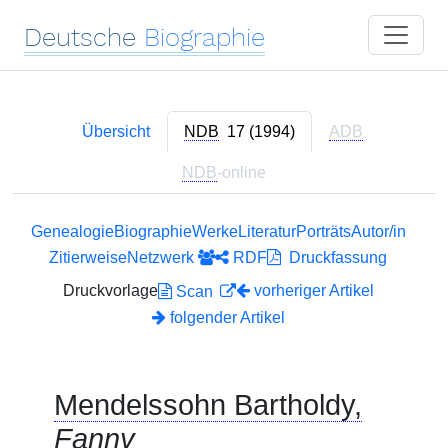
Deutsche
Biographie
Übersicht
NDB
17 (1994)
ADB
NDB
-online
Genealogie
Biographie
Werke
Literatur
Porträts
Autor/in
Zitierweise
Netzwerk
RDF
Druckfassung
Druckvorlage
vorheriger Artikel
Scan
folgender Artikel
Mendelssohn Bartholdy,
Fanny