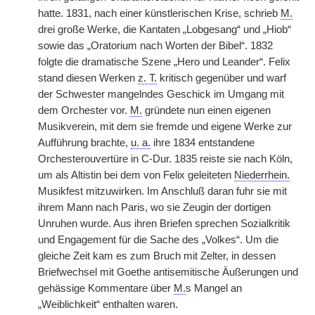
hatte. 1831, nach einer künstlerischen Krise, schrieb
M.
drei große Werke, die Kantaten „Lobgesang“ und „Hiob“
sowie das „Oratorium nach Worten der Bibel“. 1832
folgte die dramatische Szene „Hero und Leander“. Felix
stand diesen Werken
z. T.
kritisch gegenüber und warf
der Schwester mangelndes Geschick im Umgang mit
dem Orchester vor.
M.
gründete nun einen eigenen
Musikverein, mit dem sie fremde und eigene Werke zur
Aufführung brachte,
u. a.
ihre 1834 entstandene
Orchesterouvertüre in C-Dur. 1835 reiste sie nach Köln,
um als Altistin bei dem von Felix geleiteten
Niederrhein.
Musikfest mitzuwirken. Im Anschluß daran fuhr sie mit
ihrem Mann nach Paris, wo sie Zeugin der dortigen
Unruhen wurde. Aus ihren Briefen sprechen Sozialkritik
und Engagement für die Sache des „Volkes“. Um die
gleiche Zeit kam es zum Bruch mit Zelter, in dessen
Briefwechsel mit Goethe antisemitische Äußerungen und
gehässige Kommentare über
M.
s Mangel an
„Weiblichkeit“ enthalten waren.