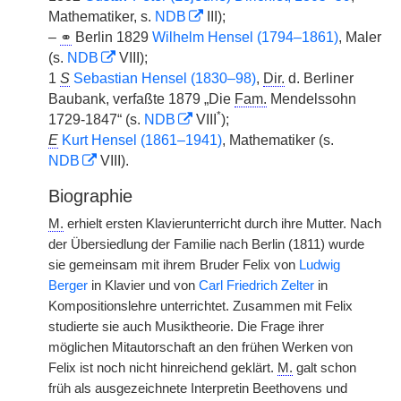
Mathematiker, s.
NDB
III);
–
⚭
Berlin 1829
Wilhelm Hensel (1794–1861)
, Maler
(s.
NDB
VIII);
1
S
Sebastian Hensel (1830–98)
,
Dir.
d. Berliner
Baubank, verfaßte 1879 „Die
Fam.
Mendelssohn
*
1729-1847“ (s.
NDB
VIII
);
E
Kurt Hensel (1861–1941)
, Mathematiker (s.
NDB
VIII).
Biographie
M.
erhielt ersten Klavierunterricht durch ihre Mutter. Nach
der Übersiedlung der Familie nach Berlin (1811) wurde
sie gemeinsam mit ihrem Bruder Felix von
Ludwig
Berger
in Klavier und von
Carl Friedrich Zelter
in
Kompositionslehre unterrichtet. Zusammen mit Felix
studierte sie auch Musiktheorie. Die Frage ihrer
möglichen Mitautorschaft an den frühen Werken von
Felix ist noch nicht hinreichend geklärt.
M.
galt schon
früh als ausgezeichnete Interpretin Beethovens und