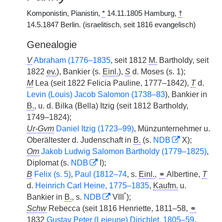
Komponistin, Pianistin,
*
14.11.1805 Hamburg,
†
14.5.1847 Berlin. (israelitisch, seit 1816 evangelisch)
Genealogie
V
Abraham (1776–1835
, seit 1812
M.
Bartholdy, seit
1822
ev.
), Bankier (s.
Einl.
),
S
d. Moses (s. 1);
M
Lea (seit 1822 Felicia Pauline, 1777–1842),
T
d.
Levin (Louis) Jacob Salomon (1738–83
), Bankier in
B.
, u. d. Bilka (Bella) Itzig (seit 1812 Bartholdy,
1749–1824);
Ur-Gvm
Daniel Itzig (1723–99)
, Münzunternehmer u.
Oberältester d. Judenschaft in
B.
(s.
NDB
X);
Om
Jakob Ludwig Salomon Bartholdy (1779–1825)
,
Diplomat (s.
NDB
I);
B
Felix (s. 5)
,
Paul (1812–74
, s.
Einl.
,
⚭
Albertine,
T
d.
Heinrich Carl Heine, 1775–1835
,
Kaufm.
u.
*
Bankier in
B.
, s.
NDB
VIII
);
Schw
Rebecca (seit 1816 Henriette, 1811–58,
⚭
1832
Gustav Peter (Lejeune) Dirichlet, 1805–59
,