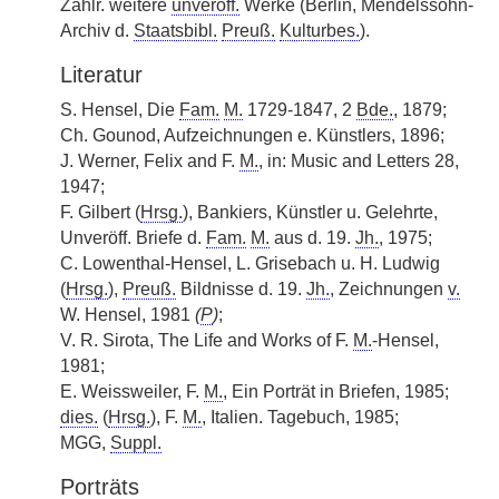
Zahlr. weitere
unveröff.
Werke (Berlin, Mendelssohn-
Archiv d.
Staatsbibl.
Preuß.
Kulturbes.
).
Literatur
S. Hensel, Die
Fam.
M.
1729-1847, 2
Bde.
, 1879;
Ch. Gounod, Aufzeichnungen e. Künstlers, 1896;
J. Werner, Felix and F.
M.
, in: Music and Letters 28,
1947;
F. Gilbert (
Hrsg.
), Bankiers, Künstler u. Gelehrte,
Unveröff. Briefe d.
Fam.
M.
aus d. 19.
Jh.
, 1975;
C. Lowenthal-Hensel, L. Grisebach u. H. Ludwig
(
Hrsg.
),
Preuß.
Bildnisse d. 19.
Jh.
, Zeichnungen
v.
W. Hensel, 1981
(
P
)
;
V. R. Sirota, The Life and Works of F.
M.
-Hensel,
1981;
E. Weissweiler, F.
M.
, Ein Porträt in Briefen, 1985;
dies.
(
Hrsg.
), F.
M.
, Italien. Tagebuch, 1985;
MGG,
Suppl.
Porträts