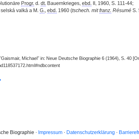
olutionäre
Progr.
d.
dt.
Bauernkrieges,
ebd.
II, 1960, S. 111-44;
á selská valká a M.
G.
,
ebd.
1960 (
tschech. mit
franz.
Résumé
S. 
 "Gaismair, Michael" in: Neue Deutsche Biographie 6 (1964), S. 40 [O
gnd118537172.html#ndbcontent
che Biographie ·
Impressum
·
Datenschutzerklärung
·
Barrieref