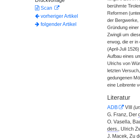
Druckvorlage
berühmte Tiroler
Scan
Reformen (unter
vorheriger Artikel
der Bergwerke, 
folgender Artikel
Gründung einer 
Zwingli um dies
erwog, die er i
(April-Juli 1526)
Aufbau eines um
Ulrichs von Wü
letzten Versuch,
gedungenen Mörd
eine Leibrente 
Literatur
ADB
VIII
(u
G. Franz, Der
d
O. Vasella, Ba
ders.
, Ulrich Z
J. Macek, Zu de