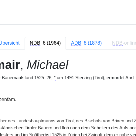
Übersicht
NDB
6 (1964)
ADB
8 (1878)
NDB
-onlin
mair
,
Michael
er Bauernaufstand 1525–26,
*
um 1491 Sterzing (Tirol), ermordet Apri
penfam.
ber des Landeshauptmanns von Tirol, des Bischofs von Brixen und Zö
ständischen Tiroler Bauern und floh nach dem Scheitern des Aufsta
Klosters und im Spätherbst 1525 in Zürich bei Zwingli, dem er nahe v