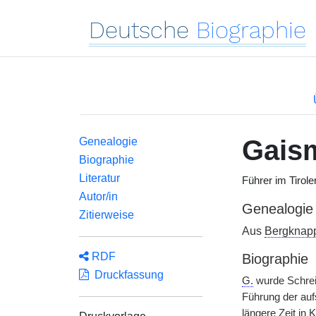
Deutsche
Biographie
Gais
Genealogie
Biographie
Literatur
Führer im Tirol
Autor/in
Genealogie
Zitierweise
Aus
Bergknap
RDF
Biographie
Druckfassung
G.
wurde Schrei
Führung der auf
längere Zeit in 