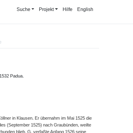
Suche
Projekt
Hilfe
English
e
l 1532 Padua.
llner in Klausen. Er übernahm im Mai 1525 die
ndes (September 1525) nach Graubünden, weilte
erbunden blieb.
G.
verfaßte Anfang 1526 seine