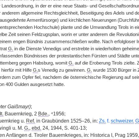
 Landesordnung, in der er eine neue Staats- und Gesellschaftsordnung
 anderem allgemeine Rechtsgleichheit, Beseitigung des Adels und der
ausgedehnte Armenfürsorge) und kirchlichen Neuerungen (Durchführu
entsprechenden Hochschule) plante und die Umwandlung Tirols in ei
elbe Zeit seinen Feldzugsplan, worin er unter anderem die Revolution
n einem engen Bündnis zusammenschließen wollte. Nach erfolgloser I
 trat
G.
in die Dienste Venedigs und erstrebte in wiederholten geheim
fassenden Bündnisses der protestantischen Fürsten und Städte unter
rttemberg gegen Habsburg, womit
G.
auf die Eroberung Tirols zielte.
 hierfür mit Hilfe
G.
s Venedig zu gewinnen.
G.
wurde 1530 Bürger in Zü
ern zum Opfer fiel, nachdem die österreichische Regierung auf sein
von 400 Gulden ausgesetzt hatte.
nter Gaißmayr)
;
t.
Bauernkrieg, 2
Bde.
, ⁴1956;
uernkrieg u.
Ref.
in Graubünden 1525–26, in:
Zs.
f.
schweizer.
G
wingli u. M.
G.
,
ebd.
24, 1944, S. 401-13;
n Anfängen d. Tiroler Bauernkrieges, in: Historica I, Prag 1959,