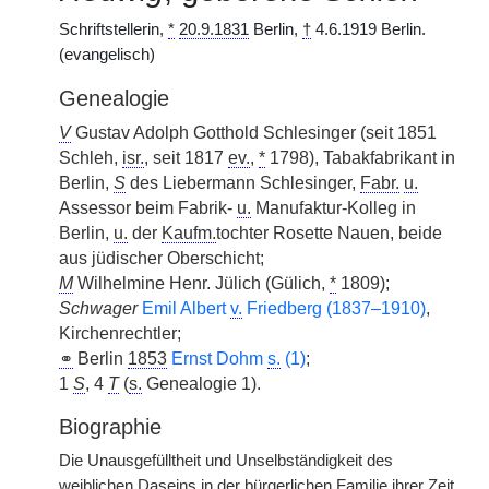
Schriftstellerin,
*
20.9.1831
Berlin,
†
4.6.1919 Berlin.
(evangelisch)
Genealogie
V
Gustav Adolph Gotthold Schlesinger (seit 1851
Schleh,
isr.
, seit 1817
ev.
,
*
1798), Tabakfabrikant in
Berlin,
S
des Liebermann Schlesinger,
Fabr.
u.
Assessor beim Fabrik-
u.
Manufaktur-Kolleg in
Berlin,
u.
der
Kaufm.
tochter Rosette Nauen, beide
aus jüdischer Oberschicht;
M
Wilhelmine Henr. Jülich (Gülich,
*
1809);
Schwager
Emil Albert
v.
Friedberg (1837–1910)
,
Kirchenrechtler;
⚭
Berlin
1853
Ernst Dohm
s.
(1)
;
1
S
, 4
T
(
s.
Genealogie 1).
Biographie
Die Unausgefülltheit und Unselbständigkeit des
weiblichen Daseins in der bürgerlichen Familie ihrer Zeit