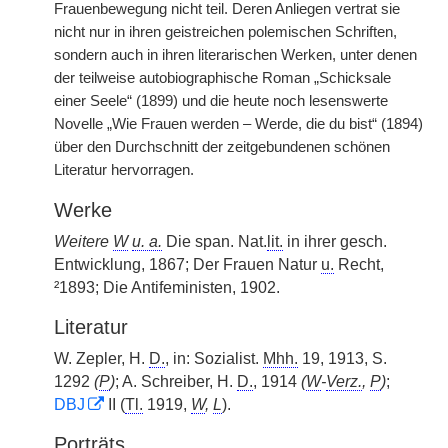
Frauenbewegung nicht teil. Deren Anliegen vertrat sie
nicht nur in ihren geistreichen polemischen Schriften,
sondern auch in ihren literarischen Werken, unter denen
der teilweise autobiographische Roman „Schicksale
einer Seele“ (1899) und die heute noch lesenswerte
Novelle „Wie Frauen werden – Werde, die du bist“ (1894)
über den Durchschnitt der zeitgebundenen schönen
Literatur hervorragen.
Werke
Weitere
W
u. a.
Die span. Nat.
lit.
in ihrer gesch.
Entwicklung, 1867; Der Frauen Natur
u.
Recht,
²1893; Die Antifeministen, 1902.
Literatur
W. Zepler, H.
D.
, in: Sozialist.
Mhh.
19, 1913, S.
1292
(
P
)
; A. Schreiber, H.
D.
, 1914
(
W
-
Verz.
,
P
)
;
DBJ
II (
Tl.
1919,
W
,
L
).
Porträts