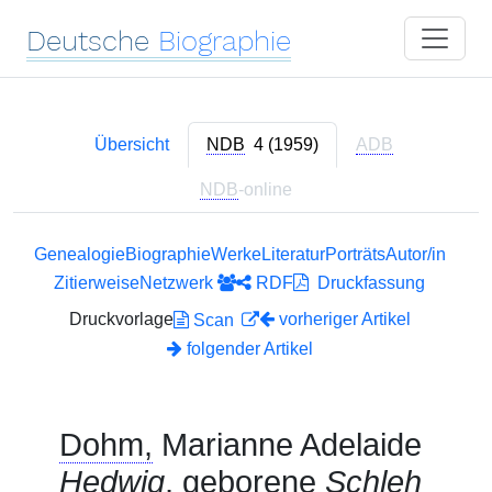
Deutsche
Biographie
Übersicht
NDB
4 (1959)
ADB
NDB
-online
Genealogie
Biographie
Werke
Literatur
Porträts
Autor/in
Zitierweise
Netzwerk
RDF
Druckfassung
Druckvorlage
vorheriger Artikel
Scan
folgender Artikel
Dohm,
Marianne Adelaide
Hedwig
, geborene
Schleh