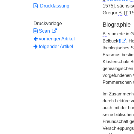
Druckfassung
1575], sächsis
Gregor
B.
[
†
15
Druckvorlage
Biographie
Scan
B.
studierte in 
vorheriger Artikel
Belbuck
¶
, H
folgender Artikel
theologisches S
Erasmus bestimm
Klosterschule B
genealogischen 
vorgefundenen V
Pommerschen Ge
Im Zusammenhan
durch Lektüre v
auch mit der hu
seine biblischen
Freundschaft g
Verschleppungst