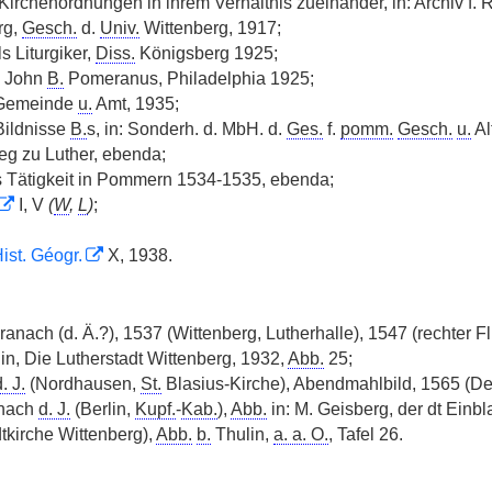
Kirchenordnungen in ihrem Verhältnis zueinander, in: Archiv f. R
rg,
Gesch.
d.
Univ.
Wittenberg, 1917;
s Liturgiker,
Diss.
Königsberg 1925;
, John
B.
Pomeranus, Philadelphia 1925;
 Gemeinde
u.
Amt, 1935;
Bildnisse
B.
s, in: Sonderh. d. MbH. d.
Ges.
f.
pomm.
Gesch.
u.
Al
eg zu Luther, ebenda;
s Tätigkeit in Pommern 1534-1535, ebenda;
I, V
(
W
,
L
)
;
Hist. Géogr.
X, 1938.
anach (d. Ä.?), 1537 (Wittenberg, Lutherhalle), 1547 (rechter Fl
in, Die Lutherstadt Wittenberg, 1932,
Abb.
25;
. J.
(Nordhausen,
St.
Blasius-Kirche), Abendmahlbild, 1565 (De
anach
d. J.
(Berlin,
Kupf.
-
Kab.
),
Abb.
in: M. Geisberg, der dt Einbla
dtkirche Wittenberg),
Abb.
b.
Thulin,
a. a. O.
, Tafel 26.