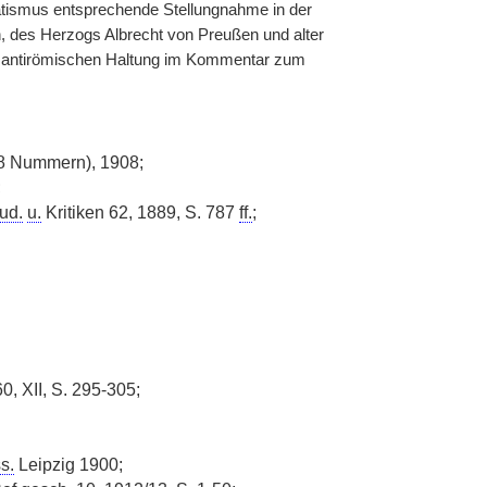
atismus entsprechende Stellungnahme in der
h, des Herzogs Albrecht von Preußen und alter
rt antirömischen Haltung im Kommentar zum
8 Nummern), 1908;
;
ud.
u.
Kritiken 62, 1889, S. 787
ff.
;
, XII, S. 295-305;
s.
Leipzig 1900;