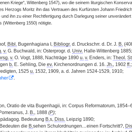
nen Kriege“, Wittenberg 1547), wo die seinem liturgischen Konserv
 des Herzogs Moritz ihn das Vertrauen des Kurfürsten Johann Friedric
 und ihn zu einer
|
Rechtfertigung durch Darlegung seiner unverände
 (Wittenberg 1550) nötigte.
hof,
Bibl.
Bugenhagiana I,
Bibliogr.
d. Druckschrr. d. Dr. J.
B.
(40
.
v.
G. Buchwald, in: Osterprogr. d.
Univ.
Halle-Wittenberg 1885
hrsg.
v.
O. Vogt, 1888, Nachträge 1890
u.
v.
Enders, in:
Theol.
St
ngen
b.
E. Sehling, Die
ev.
Kirchenordnungen d. 16.
Jh.
, 1902
ff.
;
edigten, 1525
u.
1532, 1909, a. d. Jahren 1524-1529, 1910;
oher
.
n, Oratio de vita Bugenhagii, in: Corpus Reformatorum, 1854–60
 Pomeranus, J.
B.
, 1888
(
P
)
;
ie pädagog. Bedeutung
B.
s,
Diss.
Leipzig 1890;
Bedeuten die
B.
sehen Schulordnungen…einen Fortschritt?,
Dis