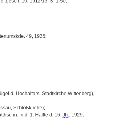
ef.gesch. 10, 1912/13, S. 1-50;
tertumskde. 49, 1935;
ügel d. Hochaltars, Stadtkirche Wittenberg),
ssau, Schloßkirche);
tthschn. in d. 1. Hälfte d. 16.
Jh.
, 1929;