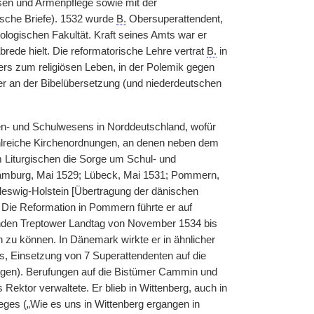
sen und Armenpflege sowie mit der
ische Briefe). 1532 wurde
B.
Obersuperattendent,
eologischen Fakultät. Kraft seines Amts war er
rede hielt. Die reformatorische Lehre vertrat
B.
in
ers zum religiösen Leben, in der Polemik gegen
iter an der Bibelübersetzung (und niederdeutschen
en- und Schulwesens in Norddeutschland, wofür
ahlreiche Kirchenordnungen, an denen neben dem
m Liturgischen die Sorge um Schul- und
amburg, Mai 1529; Lübeck, Mai 1531; Pommern,
eswig-Holstein [Übertragung der dänischen
 Die Reformation in Pommern führte er auf
enden Treptower Landtag von November 1534 bis
 zu können. In Dänemark wirkte er in ähnlicher
rs, Einsetzung von 7 Superattendenten auf die
hagen). Berufungen auf die Bistümer Cammin und
Rektor verwaltete. Er blieb in Wittenberg, auch in
ges („Wie es uns in Wittenberg ergangen in