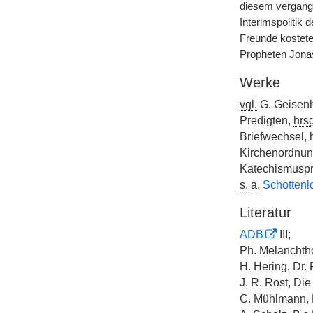
diesem vergange
Interimspolitik
Freunde kostete
Propheten Jonas
Werke
vgl.
G. Geisen
Predigten,
hrsg
Briefwechsel,
Kirchenordnu
Katechismuspr
s. a.
Schottenl
Literatur
ADB
III;
Ph. Melanchtho
H. Hering, Dr.
J. R. Rost, D
C. Mühlmann, 