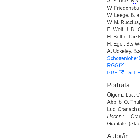
A. Scholz,
B.
s 
W. Friedensbu
W. Leege,
B.
al
W. M. Ruccius
E. Wolf, J.
B.
,
H. Bethe, Die 
H. Eger,
B.
s W
A. Uckeley,
B.
Schottenloher
RGG
;
PRE
:
Dict. 
Porträts
Ölgem.: Luc. Cr
Abb.
b.
O. Thul
Luc. Cranach
d
Hschn.
:
L. Cr
Grabtafel (Sta
Autor/in