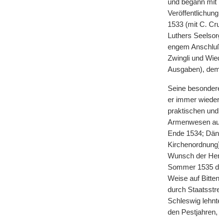
und begann mit 
Veröffentlichun
1533 (mit C. Cru
Luthers Seelsorg
engem Anschluß 
Zwingli und Wied
Ausgaben), dem
Seine besonder
er immer wieder
praktischen und
Armenwesen auf
Ende 1534; Dän
Kirchenordnung]
Wunsch der Herz
Sommer 1535 dur
Weise auf Bitten
durch Staatsstr
Schleswig lehn
den Pestjahren,