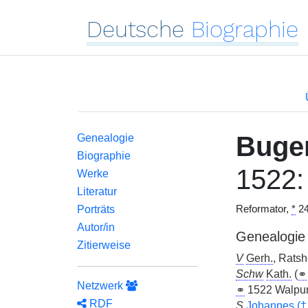
Deutsche
Biographie
Buge
Genealogie
Biographie
1522
Werke
Literatur
Porträts
Reformator,
*
24
Autor/in
Genealogie
Zitierweise
V
Gerh.
, Ratsh
Schw
Kath.
(
⚭
Netzwerk
⚭
1522 Walpur
RDF
S
Johannes (
†