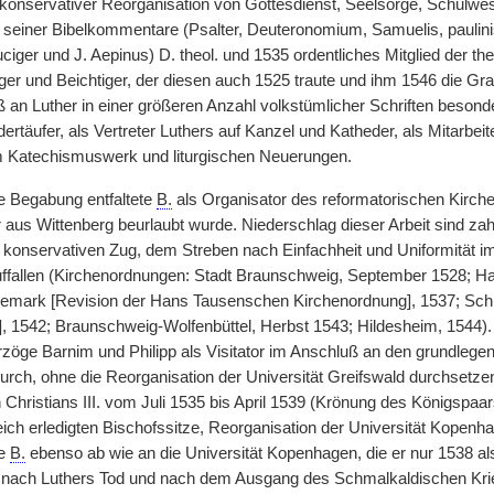
konservativer Reorganisation von Gottesdienst, Seelsorge, Schulwe
g seiner Bibelkommentare (Psalter, Deuteronomium, Samuelis, paulin
ciger und J. Aepinus) D. theol. und 1535 ordentliches Mitglied der th
er und Beichtiger, der diesen auch 1525 traute und ihm 1546 die Grab
an Luther in einer größeren Anzahl volkstümlicher Schriften besond
ertäufer, als Vertreter Luthers auf Kanzel und Katheder, als Mitarbe
 Katechismuswerk und liturgischen Neuerungen.
e Begabung entfaltete
B.
als Organisator des reformatorischen Kirch
 aus Wittenberg beurlaubt wurde. Niederschlag dieser Arbeit sind z
 konservativen Zug, dem Streben nach Einfachheit und Uniformität i
fallen (Kirchenordnungen: Stadt Braunschweig, September 1528; H
emark [Revision der Hans Tausenschen Kirchenordnung], 1537; Schl
, 1542; Braunschweig-Wolfenbüttel, Herbst 1543; Hildesheim, 1544).
öge Barnim und Philipp als Visitator im Anschluß an den grundleg
ch, ohne die Reorganisation der Universität Greifswald durchsetzen
 Christians III. vom Juli 1535 bis April 1539 (Krönung des Königspaa
eich erledigten Bischofssitze, Reorganisation der Universität Kopen
te
B.
ebenso ab wie an die Universität Kopenhagen, die er nur 1538 als 
 nach Luthers Tod und nach dem Ausgang des Schmalkaldischen Krie