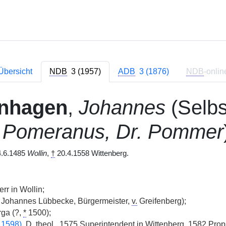
Übersicht
NDB
3 (1957)
ADB
3 (1876)
NDB
-onlin
nhagen
,
Johannes
(Selbs
:
Pomeranus, Dr. Pommer
.6.1485
Wollin
,
†
20.4.1558 Wittenberg.
err in Wollin;
Johannes Lübbecke, Bürgermeister,
v.
Greifenberg);
ga (?,
*
1500);
1598)
, D. theol., 1575 Superintendent in Wittenberg, 1582 Pro