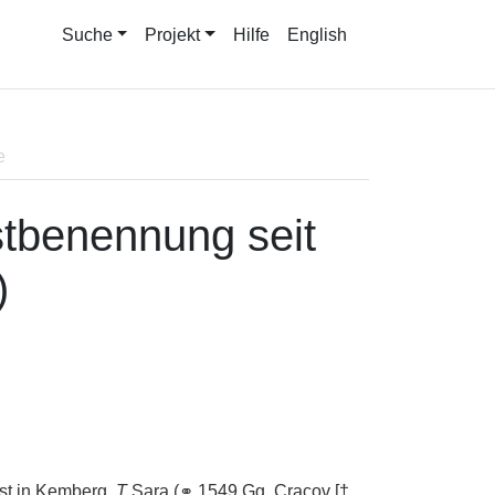
Suche
Projekt
Hilfe
English
e
tbenennung seit
)
pst in Kemberg,
T
Sara (
⚭
1549
Gg.
Cracov [
†