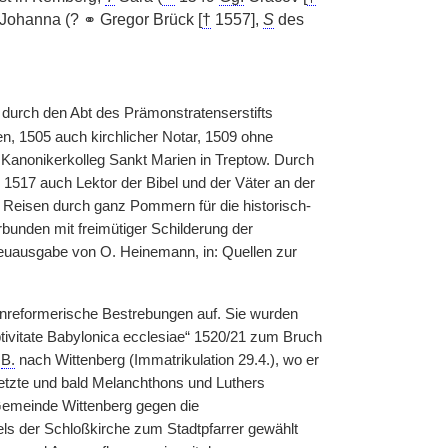
 Johanna (? ⚭ Gregor Brück [
†
1557],
S
des
 durch den Abt des Prämonstratenserstifts
n, 1505 auch kirchlicher Notar, 1509 ohne
Kanonikerkolleg Sankt Marien in Treptow. Durch
1517 auch Lektor der Bibel und der Väter an der
 Reisen durch ganz Pommern für die historisch-
bunden mit freimütiger Schilderung der
euausgabe von O. Heinemann, in: Quellen zur
enreformerische Bestrebungen auf. Sie wurden
ptivitate Babylonica ecclesiae“ 1520/21 zum Bruch
g
B.
nach Wittenberg (Immatrikulation 29.4.), wo er
tsetzte und bald Melanchthons und Luthers
emeinde Wittenberg gegen die
els der Schloßkirche zum Stadtpfarrer gewählt