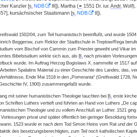
cher Kanzler [
s.
NDB
III]), Martha (
⚭
1551 Dr. iur.
Andr.
Wolf),
57], kursächsischer Staatsmann [
s.
NDB
II]).
Greifswald 1502/04, zum Teil humanistisch beeinflußt, und wurde 1504
einrich Beggerow, zum Rektor der Stadtschule in Treptow/Rega berufe
tudium vom Bischof von Cammin zum Priester geweiht und Vikar im 
tes Bibelstudium wirkte sich aus, als
B.
nach privaten Vorlesungen 
elbuck wurde. Im Auftrag Herzog Bogislaws X. sammelte er 1517 auf
Arbeiten Spalatins Material zu einer Geschichte des Landes, das, ver
erhältnisse, Ende Mai 1518 in den „Pomerania“ (Greifswald 1728, N
schichte IV, 1900) zusammengefaßt wurde.
g mit seiner humanistischen Theologie tauchten bei
B.
erste kirch
on Schriften Luthers vertieft und führten an Hand von Luthers „De ca
manistischen Theologie und zu vollem Anschluß an Luther. 1521 gin
 Vorlesungen privat und später öffentlich bei geringer Besoldung for
ewann. 1523 wurde er nach dem Tod Simon Heins vom Rat und der G
aktik des besetzungsberechtigten, zum Teil noch katholischen Kapit