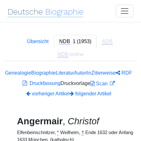
Deutsche
Biographie
Übersicht
NDB
1 (1953)
ADB
NDB
-online
Genealogie
Biographie
Literatur
Autor/in
Zitierweise
RDF
Druckfassung
Druckvorlage
Scan
vorheriger Artikel
folgender Artikel
Angermair
,
Christof
Elfenbeinschnitzer,
*
Weilheim,
†
Ende 1632 oder Anfang
1633 München. (katholisch)