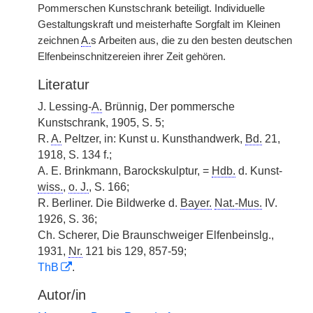
Pommerschen Kunstschrank beteiligt. Individuelle
Gestaltungskraft und meisterhafte Sorgfalt im Kleinen
zeichnen
A.
s Arbeiten aus, die zu den besten deutschen
Elfenbeinschnitzereien ihrer Zeit gehören.
Literatur
J. Lessing-
A.
Brünnig, Der pommersche
Kunstschrank, 1905, S. 5;
R.
A.
Peltzer, in: Kunst u. Kunsthandwerk,
Bd.
21,
1918, S. 134 f.;
A. E. Brinkmann, Barockskulptur, =
Hdb.
d. Kunst-
wiss.
,
o. J.
, S. 166;
R. Berliner. Die Bildwerke d.
Bayer.
Nat.-Mus.
IV.
1926, S. 36;
Ch. Scherer, Die Braunschweiger Elfenbeinslg.,
1931,
Nr.
121 bis 129, 857-59;
ThB
.
Autor/in