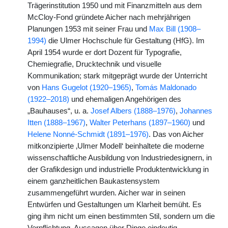
Trägerinstitution 1950 und mit Finanzmitteln aus dem
McCloy-Fond gründete Aicher nach mehrjährigen
Planungen 1953 mit seiner Frau und
Max Bill (1908–
1994)
die Ulmer Hochschule für Gestaltung (HfG). Im
April 1954 wurde er dort Dozent für Typografie,
Chemiegrafie, Drucktechnik und visuelle
Kommunikation; stark mitgeprägt wurde der Unterricht
von
Hans Gugelot (1920–1965)
,
Tomás Maldonado
(1922–2018)
und ehemaligen Angehörigen des
„Bauhauses“, u. a.
Josef Albers (1888–1976)
,
Johannes
Itten (1888–1967)
,
Walter Peterhans (1897–1960)
und
Helene Nonné-Schmidt (1891–1976)
. Das von Aicher
mitkonzipierte ‚Ulmer Modell‘ beinhaltete die moderne
wissenschaftliche Ausbildung von Industriedesignern, in
der Grafikdesign und industrielle Produktentwicklung in
einem ganzheitlichen Baukastensystem
zusammengeführt wurden. Aicher war in seinen
Entwürfen und Gestaltungen um Klarheit bemüht. Es
ging ihm nicht um einen bestimmten Stil, sondern um die