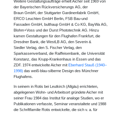
Weitere Gestaltungsaufträge erhielt Aicher seit 1969 von
der Bayerischen Rückversicherungs AG, der
Braun GmbH, der Stuttgarter Gardinenfabrik GmbH,
ERCO Leuchten GmbH Berlin, FSB Bau-und
Fassaden GmbH, bulthaup GmbH & Co KG, BayWa AG,
Blohm+Voss und der Durst Phototechnik AG. Hinzu
kamen Gestaltungen für den Flughafen Frankfurt, die
Dresdner Bank, die WestLB AG, den Severin &
Siedler Verlag, den S. Fischer Verlag, den
Sparkassenverband, die Raiffeisenbank, die Universität
Konstanz, das Krupp-Krankenhaus in Essen und das
ZDF. 1974 entwickelte Aicher mit
Eberhard Stauß (1940–
1998)
das weiß-blau-silberne Design des Münchner
Flughafens.
In seinem in Rotis bei Leutkirch (Allgäu) errichteten,
abgelegenen Wohn- und Arbeitsort gründete Aicher mit
seiner Frau 1984 das Institut für analoge Studien, wo er
Publikationen verfasste, Seminar veranstaltete und 1988
die Schriftfamilie Rotis entwickelte, die sich v. a. für