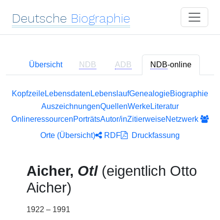
Deutsche
Biographie
Übersicht
NDB
ADB
NDB
-online
Kopfzeile
Lebensdaten
Lebenslauf
Genealogie
Biographie
Auszeichnungen
Quellen
Werke
Literatur
Onlineressourcen
Porträts
Autor/in
Zitierweise
Netzwerk
Orte (Übersicht)
RDF
Druckfassung
Aicher,
Otl
(eigentlich Otto
Aicher)
1922 – 1991