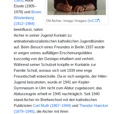
1985)
, Adolf
Eisele (1905–
1978) und
Bruno
Wüstenberg
Otl Aicher, Imago Images (
InC
)
(1912–1984)
beeinflusst, nahm
Aicher in seiner Jugend Kontakt zu
antinationalsozialistischen katholischen Jugendbünden
auf. Beim Besuch eines Freundes in Berlin 1937 wurde
er wegen seines auffälligen Erscheinungsbildes
kurzzeitig von der Gestapo inhaftiert und verhört.
Während seiner Schulzeit knüpfte er Kontakte zur
Familie Scholl, woraus sich seit 1939 eine enge
Freundschaft entwickelte. Da er sich weigerte, der Hitler-
Jugend beizutreten, wurde er 1941 am Kepler-
Gymnasium in Ulm nicht zum Abitur zugelassen; das
Abiturzeugnis erhielt er 1945 nachträglich. Seit 1940
stand Aicher im Briefwechsel mit den katholischen
Publizisten
Carl Muth (1867–1944)
und
Theodor Haecker
(1879–1945)
, die Aicher mit ihren