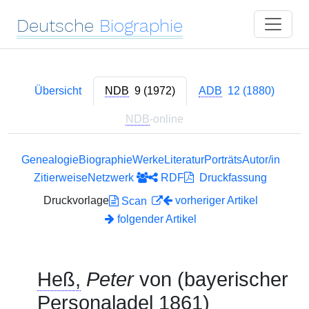
Deutsche
Biographie
Übersicht
NDB
9 (1972)
ADB
12 (1880)
NDB
-online
Genealogie
Biographie
Werke
Literatur
Porträts
Autor/in
Zitierweise
Netzwerk
RDF
Druckfassung
Druckvorlage
vorheriger Artikel
Scan
folgender Artikel
Heß,
Peter
von (bayerischer
Personaladel 1861)