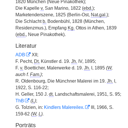
1820 München (Neue Pinakothek);
Die Kapelle
v.
San Marino, 1822 (
ebd.
);
Marketenderszene, 1825 (Berlin-Ost,
Nat.gal.
);
Die Schlacht
b.
Bodenbühl, 1828 (München,
Residenzmus.), Empfang
Kg.
Ottos in Athen, 1839
(
ebd.
, Neue Pinakothek).
Literatur
ADB
XII;
F. Pecht,
Dt.
Künstler d. 19.
Jh.
IV, 1895;
F.
v.
Boetticher, Malerwerke d. 19.
Jh.
I, 1895
(
W
,
auch f.
Fam.
)
;
R. Oldenbourg, Die Münchner Malerei im 19.
Jh.
I,
1922, S. 116-22;
H. Geller, 150 J.
dt.
Landschaftsmalerei, 1951, S. 95;
ThB
(
L
)
;
G. Tolzien, in:
Kindlers Malereilex.
III, 1966, S.
159-62
(
W
,
L
).
Porträts