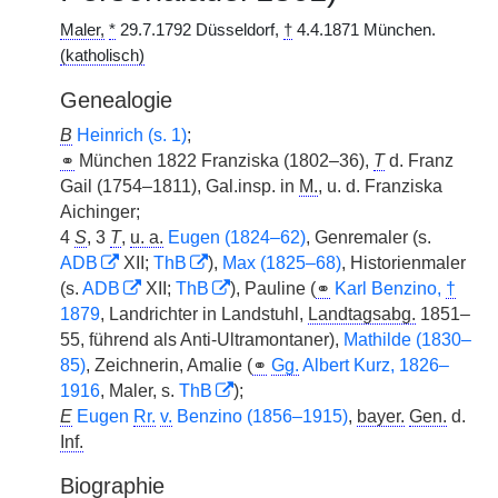
Maler,
*
29.7.1792 Düsseldorf,
†
4.4.1871 München.
(katholisch)
Genealogie
B
Heinrich (s. 1)
;
⚭
München 1822 Franziska (1802–36),
T
d. Franz
Gail (1754–1811), Gal.insp. in
M.
, u. d. Franziska
Aichinger;
4
S
, 3
T
,
u. a.
Eugen (1824–62)
, Genremaler (s.
ADB
XII;
ThB
),
Max (1825–68)
, Historienmaler
(s.
ADB
XII;
ThB
), Pauline (
⚭
Karl Benzino,
†
1879
, Landrichter in Landstuhl,
Landtagsabg.
1851–
55, führend als Anti-Ultramontaner),
Mathilde (1830–
85)
, Zeichnerin, Amalie (
⚭
Gg.
Albert Kurz, 1826–
1916
, Maler, s.
ThB
);
E
Eugen
Rr.
v.
Benzino (1856–1915)
,
bayer.
Gen.
d.
Inf.
Biographie