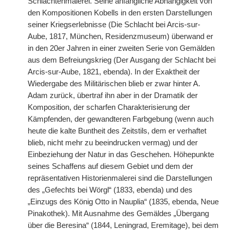
Schlachtenmalerei. Seine anfängliche Abhängigkeit von
den Kompositionen Kobells in den ersten Darstellungen
seiner Kriegserlebnisse (Die Schlacht bei Arcis-sur-
Aube, 1817, München, Residenzmuseum) überwand er
in den 20er Jahren in einer zweiten Serie von Gemälden
aus dem Befreiungskrieg (Der Ausgang der Schlacht bei
Arcis-sur-Aube, 1821, ebenda). In der Exaktheit der
Wiedergabe des Militärischen blieb er zwar hinter A.
Adam zurück, übertraf ihn aber in der Dramatik der
Komposition, der scharfen Charakterisierung der
Kämpfenden, der gewandteren Farbgebung (wenn auch
heute die kalte Buntheit des Zeitstils, dem er verhaftet
blieb, nicht mehr zu beeindrucken vermag) und der
Einbeziehung der Natur in das Geschehen. Höhepunkte
seines Schaffens auf diesem Gebiet und dem der
repräsentativen Historienmalerei sind die Darstellungen
des „Gefechts bei Wörgl“ (1833, ebenda) und des
„Einzugs des König Otto in Nauplia“ (1835, ebenda, Neue
Pinakothek). Mit Ausnahme des Gemäldes „Übergang
über die Beresina“ (1844, Leningrad, Eremitage), bei dem