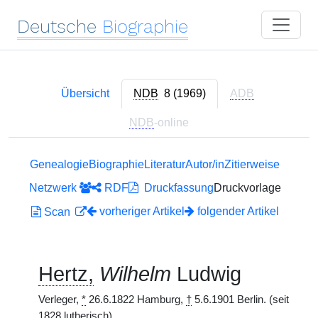
Deutsche
Biographie
Übersicht
NDB
8 (1969)
ADB
NDB
-online
Genealogie
Biographie
Literatur
Autor/in
Zitierweise
Netzwerk
RDF
Druckfassung
Druckvorlage
vorheriger Artikel
folgender Artikel
Scan
Hertz,
Wilhelm
Ludwig
Verleger,
*
26.6.1822 Hamburg,
†
5.6.1901 Berlin. (seit
1828 lutherisch)