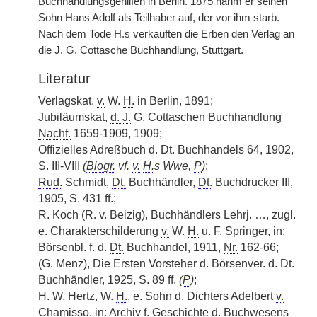
Buchhandlungsgehilfen in Berlin. 1875 nahm er seinen
Sohn Hans Adolf als Teilhaber auf, der vor ihm starb.
Nach dem Tode
H.
s verkauften die Erben den Verlag an
die J. G. Cottasche Buchhandlung, Stuttgart.
Literatur
Verlagskat.
v.
W.
H.
in Berlin, 1891;
Jubiläumskat,
d. J.
G. Cottaschen Buchhandlung
Nachf.
1659-1909, 1909;
Offizielles Adreßbuch d.
Dt.
Buchhandels 64, 1902,
S. III-VIII
(
Biogr.
vf.
v.
H.
s Wwe,
P
)
;
Rud.
Schmidt,
Dt.
Buchhändler,
Dt.
Buchdrucker III,
1905, S. 431 ff.;
R. Koch (R.
v.
Beizig), Buchhändlers Lehrj. …, zugl.
e. Charakterschilderung
v.
W.
H.
u. F. Springer, in:
Börsenbl. f. d.
Dt.
Buchhandel, 1911,
Nr.
162-66;
(G. Menz), Die Ersten Vorsteher d.
Börsenver.
d.
Dt.
Buchhändler, 1925, S. 89 ff.
(
P
)
;
H. W. Hertz, W.
H.
, e. Sohn d. Dichters Adelbert
v.
Chamisso, in: Archiv f. Geschichte d. Buchwesens