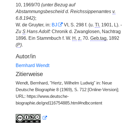
10, 1969/70
(unter Bezug auf
Abstammungsbescheid d. Reichssippenamtes
v.
6.8.1942)
;
W. de Gruyter, in:
BJ
VI, S. 298 f. (u.
Tl.
1901, L). -
Zu
S
Hans Adolf:
Chronik d. Zwanglosen, Nachtrag
1896. Ein Stammbuch f. W.
H.
z.
70.
Geb.tag
, 1892
(
P
).
Autor/in
Bernhard Wendt
Zitierweise
Wendt, Bernhard, "Hertz, Wilhelm Ludwig" in: Neue
Deutsche Biographie 8 (1969), S. 712 [Online-Version];
URL: https://www.deutsche-
biographie.de/gnd116754885.html#ndbcontent