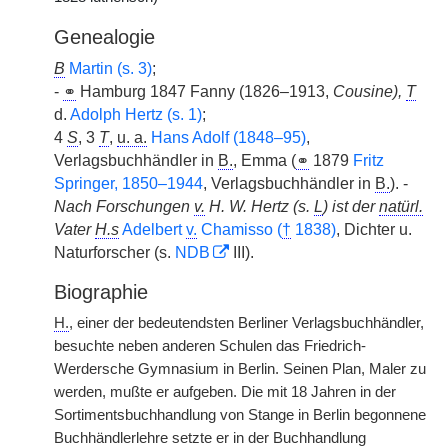
Genealogie
B
Martin (s. 3)
;
-
⚭
Hamburg 1847 Fanny (1826–1913,
Cousine),
T
d.
Adolph Hertz (s. 1)
;
4
S
, 3
T
,
u. a.
Hans Adolf (1848–95)
,
Verlagsbuchhändler in
B.
, Emma (
⚭
1879
Fritz
Springer, 1850–1944
, Verlagsbuchhändler in
B.
). -
Nach Forschungen
v.
H. W. Hertz (s.
L
) ist der
natürl.
Vater
H.s
Adelbert
v.
Chamisso (
†
1838)
, Dichter u.
Naturforscher (s.
NDB
III).
Biographie
H.
, einer der bedeutendsten Berliner Verlagsbuchhändler,
besuchte neben anderen Schulen das Friedrich-
Werdersche Gymnasium in Berlin. Seinen Plan, Maler zu
werden, mußte er aufgeben. Die mit 18 Jahren in der
Sortimentsbuchhandlung von Stange in Berlin begonnene
Buchhändlerlehre setzte er in der Buchhandlung