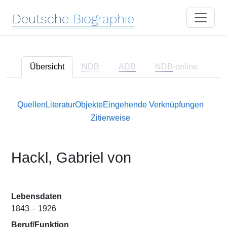
Deutsche
Biographie
Übersicht
NDB
ADB
NDB
-online
Quellen
Literatur
Objekte
Eingehende Verknüpfungen
Zitierweise
Hackl, Gabriel von
Lebensdaten
1843 – 1926
Beruf/Funktion