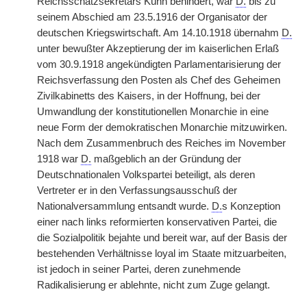
Reichsschatzsekretärs Kühn behindert, war
D.
bis zu
seinem Abschied am 23.5.1916 der Organisator der
deutschen Kriegswirtschaft. Am 14.10.1918 übernahm
D.
unter bewußter Akzeptierung der im kaiserlichen Erlaß
vom 30.9.1918 angekündigten Parlamentarisierung der
Reichsverfassung den Posten als Chef des Geheimen
Zivilkabinetts des Kaisers, in der Hoffnung, bei der
Umwandlung der konstitutionellen Monarchie in eine
neue Form der demokratischen Monarchie mitzuwirken.
Nach dem Zusammenbruch des Reiches im November
1918 war
D.
maßgeblich an der Gründung der
Deutschnationalen Volkspartei beteiligt, als deren
Vertreter er in den Verfassungsausschuß der
Nationalversammlung entsandt wurde.
D.
s Konzeption
einer nach links reformierten konservativen Partei, die
die Sozialpolitik bejahte und bereit war, auf der Basis der
bestehenden Verhältnisse loyal im Staate mitzuarbeiten,
ist jedoch in seiner Partei, deren zunehmende
Radikalisierung er ablehnte, nicht zum Zuge gelangt.