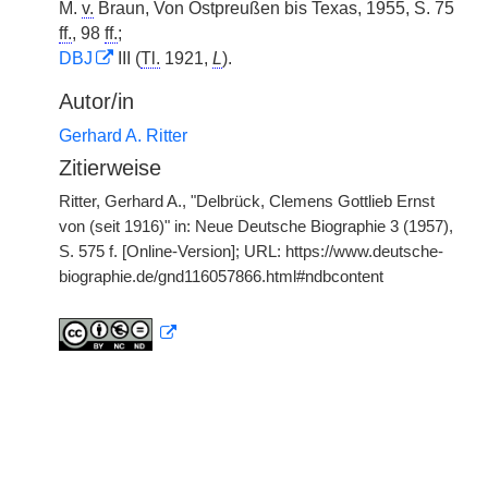
M.
v.
Braun, Von Ostpreußen bis Texas, 1955, S. 75
ff.
, 98
ff.
;
DBJ
III (
Tl.
1921,
L
).
Autor/in
Gerhard A. Ritter
Zitierweise
Ritter, Gerhard A., "Delbrück, Clemens Gottlieb Ernst
von (seit 1916)" in: Neue Deutsche Biographie 3 (1957),
S. 575 f. [Online-Version]; URL: https://www.deutsche-
biographie.de/gnd116057866.html#ndbcontent