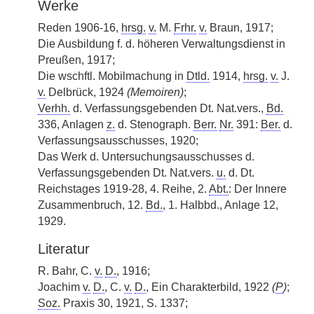
Werke
Reden 1906-16,
hrsg.
v.
M.
Frhr.
v.
Braun, 1917;
Die Ausbildung f. d. höheren Verwaltungsdienst in
Preußen, 1917;
Die wschftl. Mobilmachung in
Dtld.
1914,
hrsg.
v.
J.
v.
Delbrück, 1924
(Memoiren)
;
Verhh.
d. Verfassungsgebenden Dt. Nat.vers.,
Bd.
336, Anlagen
z.
d. Stenograph.
Berr.
Nr.
391:
Ber.
d.
Verfassungsausschusses, 1920;
Das Werk d. Untersuchungsausschusses d.
Verfassungsgebenden Dt. Nat.vers.
u.
d. Dt.
Reichstages 1919-28, 4. Reihe, 2.
Abt.
: Der Innere
Zusammenbruch, 12.
Bd.
, 1. Halbbd., Anlage 12,
1929.
Literatur
R. Bahr, C.
v.
D.
, 1916;
Joachim
v.
D.
, C.
v.
D.
, Ein Charakterbild, 1922
(
P
)
;
Soz.
Praxis 30, 1921, S. 1337;