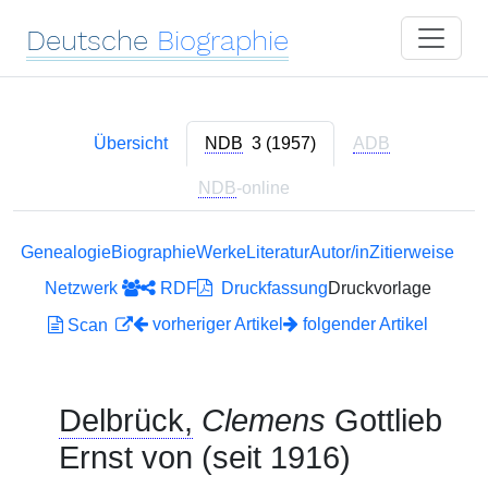
Deutsche
Biographie
Übersicht
NDB
3 (1957)
ADB
NDB
-online
Genealogie
Biographie
Werke
Literatur
Autor/in
Zitierweise
Netzwerk
RDF
Druckfassung
Druckvorlage
vorheriger Artikel
folgender Artikel
Scan
Delbrück,
Clemens
Gottlieb
Ernst von (seit 1916)