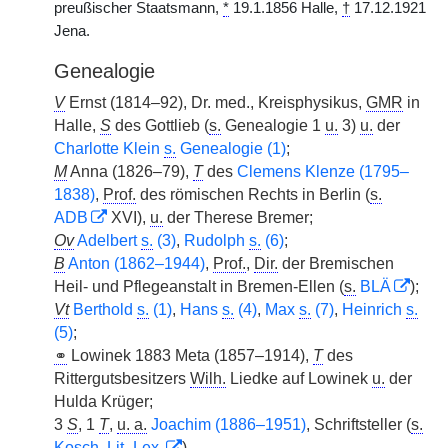
preußischer Staatsmann,
*
19.1.1856 Halle,
†
17.12.1921
Jena.
Genealogie
V
Ernst (1814–92), Dr. med., Kreisphysikus,
GMR
in
Halle,
S
des Gottlieb (
s.
Genealogie 1
u.
3)
u.
der
Charlotte Klein
s.
Genealogie (1)
;
M
Anna (1826–79),
T
des
Clemens Klenze (1795–
1838)
,
Prof.
des römischen Rechts in Berlin (
s.
ADB
XVI),
u.
der Therese Bremer;
Ov
Adelbert
s.
(3)
,
Rudolph
s.
(6)
;
B
Anton (1862–1944)
,
Prof.
,
Dir.
der Bremischen
Heil- und Pflegeanstalt in Bremen-Ellen (
s.
BLÄ
);
Vt
Berthold
s.
(1)
,
Hans
s.
(4)
,
Max
s.
(7)
,
Heinrich
s.
(5)
;
⚭
Lowinek 1883 Meta (1857–1914),
T
des
Rittergutsbesitzers
Wilh.
Liedke auf Lowinek
u.
der
Hulda Krüger;
3
S
, 1
T
,
u. a.
Joachim (1886–1951)
, Schriftsteller (
s.
Kosch, Lit.-Lex.
).