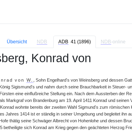
Übersicht
NDB
ADB
41 (1896)
NDB
-online
berg, Konrad von
onrad von
W.
, Sohn Engelhard's von Weinsberg und dessen Gatti
 König Sigismund's und nahm durch seine Brauchbarkeit in Steuer- 
 Fürsten eine einflußreiche Stellung ein. Nach dem Aussterben der 
als Markgraf von Brandenburg am 19. April 1411 Konrad und seinen
 Konrad wohnte bereits der zweiten Wahl Sigmund's zum römischen Kön
des Jahres 1414 ist er ständig in seiner Umgebung und begleitet ih
Hofe thätig seine Schwäger Albrecht von Hohenlohe und dessen Brud
5 betheiligte sich Konrad am Krieg gegen den geächteten Herzog Fri