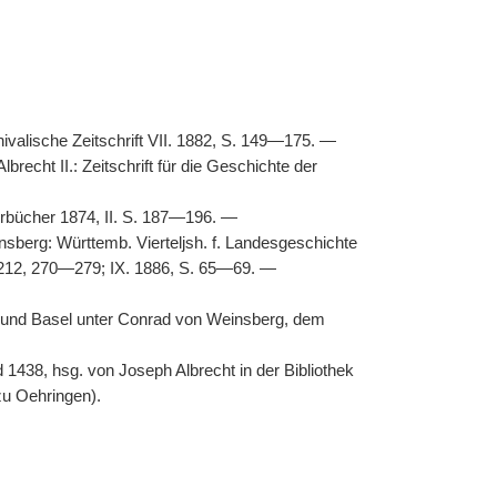
valische Zeitschrift VII. 1882, S. 149—175. —
echt II.: Zeitschrift für die Geschichte der
hrbücher 1874, II. S. 187—196. —
sberg: Württemb. Vierteljsh. f. Landesgeschichte
212, 270—279; IX. 1886, S. 65—69. —
n und Basel unter Conrad von Weinsberg, dem
438, hsg. von Joseph Albrecht in der Bibliothek
zu Oehringen).