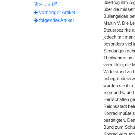
übertrug ihm Si
Scan
über die misset
vorheriger Artikel
Bullengeldes be
folgender Artikel
Martin V. Die L
Steuerbezirke a
jedoch mit mann
besonders viel 
Sendungen gebr
Theilnahme am K
vermitteln; die
Widerstand zu 
unbegründeterwe
wurden sie ihm 
Sigmund's, und 
Herrschaften ge
Reichsstadt bel
Konrad mußte si
bestätigten. De
Bund zum Schutz
Konrad versucht