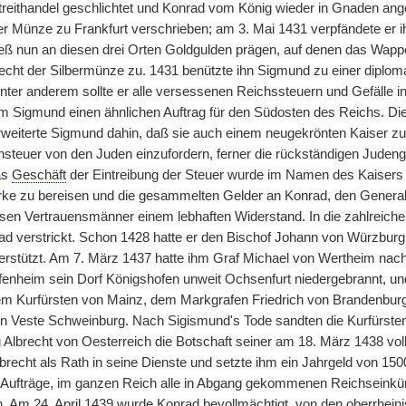
Streithandel geschlichtet und Konrad vom König wieder in Gnaden 
r Münze zu Frankfurt verschrieben; am 3. Mai 1431 verpfändete er i
ieß nun an diesen drei Orten Goldgulden prägen, auf denen das Wappe
cht der Silbermünze zu. 1431 benützte ihn Sigmund zu einer dipl
nter anderem sollte er alle versessenen Reichssteuern und Gefälle 
ihm Sigmund einen ähnlichen Auftrag für den Südosten des Reichs. Di
weiterte Sigmund dahin, daß sie auch einem neugekrönten Kaiser zu 
nsteuer von den Juden einzufordern, ferner die rückständigen Judeng
as
Geschäft
der Eintreibung der Steuer wurde im Namen des Kaisers 
ke zu bereisen und die gesammelten Gelder an Konrad, den Generalage
en Vertrauensmänner einem lebhaften Widerstand. In die zahlreiche
d verstrickt. Schon 1428 hatte er den Bischof Johann von Würzburg 
erstützt. Am 7. März 1437 hatte ihm Graf Michael von Wertheim nac
enheim sein Dorf Königshofen unweit Ochsenfurt niedergebrannt, un
m Kurfürsten von Mainz, dem Markgrafen Friedrich von Brandenbur
en Veste Schweinburg. Nach Sigismund's Tode sandten die Kurfürst
lbrecht von Oesterreich die Botschaft seiner am 18. März 1438 vo
recht als Rath in seine Dienste und setzte ihm ein Jahrgeld von 1500
Aufträge, im ganzen Reich alle in Abgang gekommenen Reichseinkünf
. Am 24. April 1439 wurde Konrad bevollmächtigt, von den oberrheini