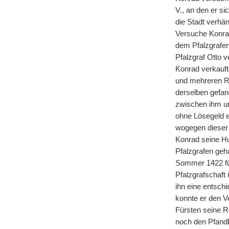
V., an den er s
die Stadt verhän
Versuche Konrad
dem Pfalzgrafe
Pfalzgraf Otto 
Konrad verkauft
und mehreren Ri
derselben gefa
zwischen ihm un
ohne Lösegeld e
wogegen dieser 
Konrad seine Hu
Pfalzgrafen geh
Sommer 1422 für
Pfalzgrafschaft 
ihn eine entsch
konnte er den V
Fürsten seine R
noch den Pfandb