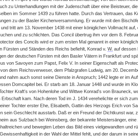
ch zu Unterhandlungen mit der Judenschaft über eine Beisteuer, die 
eselben im Sommer 1439 zu führen hatte. Durch das Vertrauen, das Kön
ungen zu der Basler Kirchenversammlung. Er wurde mit den Bischöf
und tritt am 13. November 1438 mit einer königlichen Vollmacht auf, di
suchen und zu schlichten. Das Concil übertrug ihm vor dem 8. Febru
otector des Concils wird er zum ersten Mal genannt in einer königli
en Fürsten und Ständen des Reichs befiehlt, Konrad v.
W.
auf dessen E
n der deutschen Fürsten mit den Basler Vätern in Frankfurt und späte
 von Savoyen zum Papst, Felix V. In seiner Eigenschaft als Prote
 von dem Reichsverweser, dem Pfalzgrafen Ludwig, am 20. December 143
 und nahm auch sonst seine Dienste in Anspruch; 1442 legte er im Auf
ssen Domcapitel bei. Er starb am 18. Januar 1448 und wurde im Klos
Tochter Kraft's von Hohenlohe und Wittwe Konrad's von Brauneck, wod
Erbschaft kam. Nach deren Tod im J. 1434 verehelichte er sich zum
r einer Tochter erster Ehe, Elisabeth, Gattin des Herzogs Erich von
n sein Geschlecht ausstarb. Daß er ein Freund der Dichtkunst war, ze
eim aus Sulzbach bei Weinsberg, der bekannte Meistersänger, eine Ze
nhaltreichen und bewegten Leben das Bild eines vielgewandten und 
Gewissenhaftigkeit in der Wahl der Mittel fehlt,
|
und der darum in sei