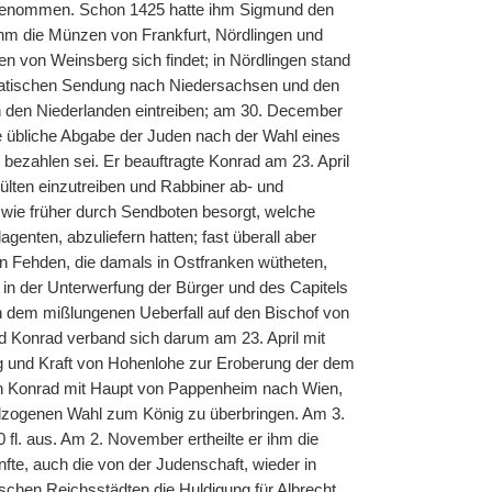
angenommen. Schon 1425 hatte ihm Sigmund den
hm die Münzen von Frankfurt, Nördlingen und
n von Weinsberg sich findet; in Nördlingen stand
omatischen Sendung nach Niedersachsen und den
in den Niederlanden eintreiben; am 30. December
e übliche Abgabe der Juden nach der Wahl eines
bezahlen sei. Er beauftragte Konrad am 23. April
ülten einzutreiben und Rabbiner ab- und
wie früher durch Sendboten besorgt, welche
nten, abzuliefern hatten; fast überall aber
n Fehden, die damals in Ostfranken wütheten,
in der Unterwerfung der Bürger und des Capitels
h dem mißlungenen Ueberfall auf den Bischof von
d Konrad verband sich darum am 23. April mit
g und Kraft von Hohenlohe zur Eroberung der dem
en Konrad mit Haupt von Pappenheim nach Wien,
llzogenen Wahl zum König zu überbringen. Am 3.
 fl. aus. Am 2. November ertheilte er ihm die
te, auch die von der Judenschaft, wieder in
schen Reichsstädten die Huldigung für Albrecht