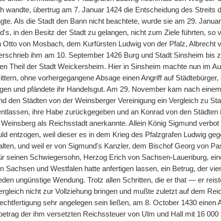
ich wandte, übertrug am 7. Januar 1424 die Entscheidung des Strei
gte. Als die Stadt den Bann nicht beachtete, wurde sie am 29. Januar
's, in den Besitz der Stadt zu gelangen, nicht zum Ziele führten, so
n Otto von Mosbach, dem Kurfürsten Ludwig von der Pfalz, Albrech
verschrieb ihm am 10. September 1426 Burg und Stadt Sinsheim bis 
en Theil der Stadt Weickersheim. Hier in Sinsheim machte nun im Aug
ttern, ohne vorhergegangene Absage einen Angriff auf Städtebürger,
ngen und pfändete ihr Handelsgut. Am 29. November kam nach einem
d den Städten von der Weinsberger Vereinigung ein Vergleich zu St
ntlassen, ihre Habe zurückgegeben und an Konrad von den Städten in 
Weinsberg als Reichsstadt anerkannte. Allein König Sigmund verbot 
ld entzogen, weil dieser es in dem Krieg des Pfalzgrafen Ludwig g
alten, und weil er von Sigmund's Kanzler, dem Bischof Georg von P
 seinen Schwiegersohn, Herzog Erich von Sachsen-Lauenburg, einen
in Sachsen und Westfalen hatte anfertigen lassen, ein Betrug, der vie
ieden ungünstige Wendung. Trotz allen Schritten, die er that — er re
ergleich nicht zur Vollziehung bringen und mußte zuletzt auf dem Rei
echtfertigung sehr angelegen sein ließen, am 8. October 1430 einen A
etrag der ihm versetzten Reichssteuer von Ulm und Hall mit 16 000 f