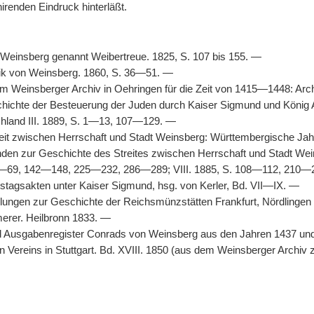
renden Eindruck hinterläßt.
 Weinsberg genannt Weibertreue. 1825, S. 107 bis 155. —
nik von Weinsberg. 1860, S. 36—51. —
m Weinsberger Archiv in Oehringen für die Zeit von 1415—1448: Archi
hichte der Besteuerung der Juden durch Kaiser Sigmund und König Albr
hland III. 1889, S. 1—13, 107—129. —
reit zwischen Herrschaft und Stadt Weinsberg: Württembergische Ja
den zur Geschichte des Streites zwischen Herrschaft und Stadt Wein
65—69, 142—148, 225—232, 286—289; VIII. 1885, S. 108—112, 210—
tagsakten unter Kaiser Sigmund, hsg. von Kerler, Bd. VII—IX. —
eilungen zur Geschichte der Reichsmünzstätten Frankfurt, Nördlinge
rer. Heilbronn 1833. —
Ausgabenregister Conrads von Weinsberg aus den Jahren 1437 und 1
n Vereins in Stuttgart. Bd. XVIII. 1850 (aus dem Weinsberger Archiv 