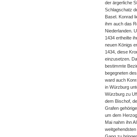
der ärgerliche 
Schlagschatz de
Basel. Konrad l
ihm auch das Re
Niederlanden. U
1434 ertheilte 
neuen Königs er
1434, diese Kro
einzusetzen. D
bestimmte Bezir
begegneten dess
ward auch Konra
in Würzburg unt
Würzburg zu Uff
dem Bischof, de
Grafen gehörig
um dem Herzog A
Mai nahm ihn Alb
weitgehendsten 
Gang zu bringen