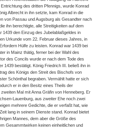
Entrichtung des dritten Pfennigs, wurde Konrad
ig Albrecht in ihn setzte, kam Konrad in die
en von Passau und Augsburg als Gesandter nach
e ihn berechtigte, alle Streitigkeiten auf dem
ar 1439 den Einzug des Jubelablaßgeldes in
chen Urkunde vom 22. Februar dieses Jahres, in
rfordern Hülfe zu leisten. Konrad war 1439 bei
r in Mainz thätig, ferner bei der Wahl des
ctor des Concils wurde er nach dem Tode des
9 bestätigt. König Friedrich III. beließ ihn in
trag des Königs den Streit des Bischofs von
ter Schönthal begraben. Vermählt hatte er sich
urch er in den Besitz eines Theils der
 zweiten Mal mit Anna Gräfin von Henneberg. Er
 Sachsen-Lauenburg, aus zweiter Ehe noch zwei
igen mehrere Gedichte, die er verfaßt hat, wie
it lang in seinem Dienste stand. Konrad bietet
rührigen Mannes, dem aber die Größe des
nem Gesammtwirken keinen einheitlichen und