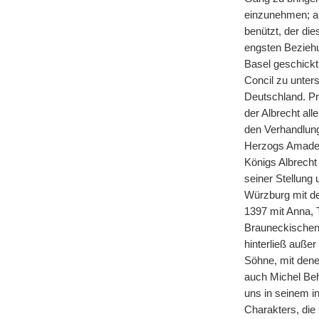
einzunehmen; au
benützt, der di
engsten Bezieh
Basel geschickt 
Concil zu unter
Deutschland. Pr
der Albrecht all
den Verhandlunge
Herzogs Amadeus
Königs Albrecht
seiner Stellung
Würzburg mit de
1397 mit Anna, 
Brauneckischen 
hinterließ auße
Söhne, mit dene
auch Michel Beh
uns in seinem i
Charakters, die 