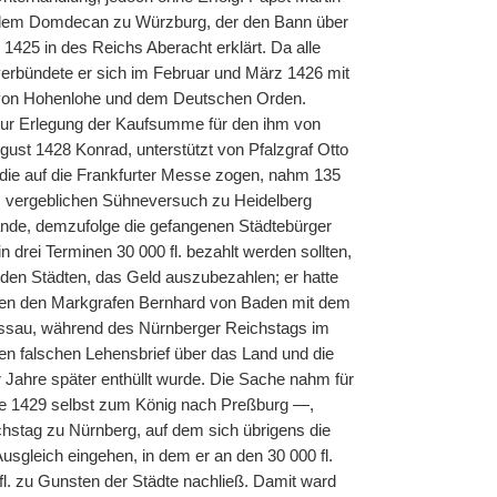
ts dem Domdecan zu Würzburg, der den Bann über
 1425 in des Reichs Aberacht erklärt. Da alle
 verbündete er sich im Februar und März 1426 mit
t von Hohenlohe und dem Deutschen Orden.
zur Erlegung der Kaufsumme für den ihm von
ust 1428 Konrad, unterstützt von Pfalzgraf Otto
 die auf die Frankfurter Messe zogen, nahm 135
 vergeblichen Sühneversuch zu Heidelberg
ande, demzufolge die gefangenen Städtebürger
drei Terminen 30 000 fl. bezahlt werden sollten,
den Städten, das Geld auszubezahlen; er hatte
egen den Markgrafen Bernhard von Baden mit dem
assau, während des Nürnberger Reichstags im
 falschen Lehensbrief über das Land und die
r Jahre später enthüllt wurde. Die Sache nahm für
iste 1429 selbst zum König nach Preßburg —,
chstag zu Nürnberg, auf dem sich übrigens die
usgleich eingehen, in dem er an den 30 000 fl.
l. zu Gunsten der Städte nachließ. Damit ward