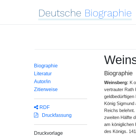
Deutsche
Biographie
Weins
Biographie
Biographie
Literatur
Autor/in
Weinsberg:
K
Zitierweise
vertrauter Rath
geldbedürftigen
König Sigmund 
RDF
Reichs belehnt.
Druckfassung
zweiten Hälfte 
am königlichen 
des Königs. 141
Druckvorlage