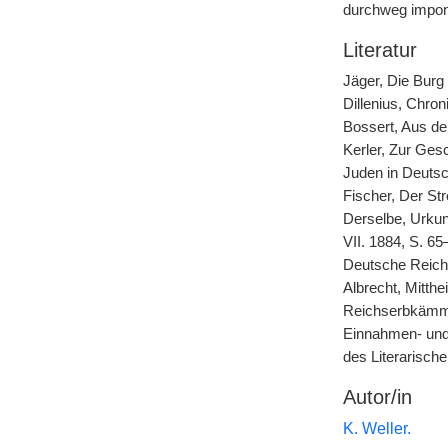
durchweg imponi
Literatur
Jäger, Die Burg
Dillenius, Chro
Bossert, Aus de
Kerler, Zur Gesc
Juden in Deutsc
Fischer, Der St
Derselbe, Urkun
VII. 1884, S. 
Deutsche Reichs
Albrecht, Mitth
Reichserbkämme
Einnahmen- und 
des Literarische
Autor/in
K. Weller.