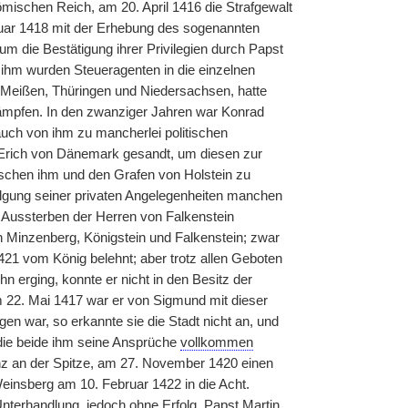
ischen Reich, am 20. April 1416 die Strafgewalt
uar 1418 mit der Erhebung des sogenannten
m die Bestätigung ihrer Privilegien durch Papst
 ihm wurden Steueragenten in die einzelnen
 Meißen, Thüringen und Niedersachsen, hatte
 kämpfen. In den zwanziger Jahren war Konrad
uch von ihm zu mancherlei politischen
Erich von Dänemark gesandt, um diesen zur
schen ihm und den Grafen von Holstein zu
rfolgung seiner privaten Angelegenheiten manchen
ussterben der Herren von Falkenstein
 Minzenberg, Königstein und Falkenstein; zwar
21 vom König belehnt; aber trotz allen Geboten
 erging, konnte er nicht in den Besitz der
 22. Mai 1417 war er von Sigmund mit dieser
n war, so erkannte sie die Stadt nicht an, und
die beide ihm seine Ansprüche
vollkommen
z an der Spitze, am 27. November 1420 einen
einsberg am 10. Februar 1422 in die Acht.
terhandlung, jedoch ohne Erfolg. Papst Martin