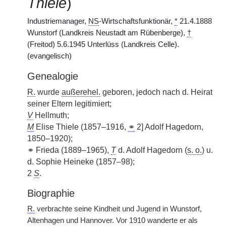
Thiele
)
Industriemanager,
NS
-Wirtschaftsfunktionär,
*
21.4.1888
Wunstorf (Landkreis Neustadt am Rübenberge),
†
(Freitod) 5.6.1945 Unterlüss (Landkreis Celle).
(evangelisch)
Genealogie
R.
wurde
außerehel.
geboren, jedoch nach d. Heirat
seiner Eltern legitimiert;
V
Hellmuth;
M
Elise Thiele (1857–1916,
⚭
2] Adolf Hagedorn,
1850–1920);
⚭ Frieda (1889–1965),
T
d. Adolf Hagedorn (
s. o.
) u.
d. Sophie Heineke (1857–98);
2
S
.
Biographie
R.
verbrachte seine Kindheit und Jugend in Wunstorf,
Altenhagen und Hannover. Vor 1910 wanderte er als