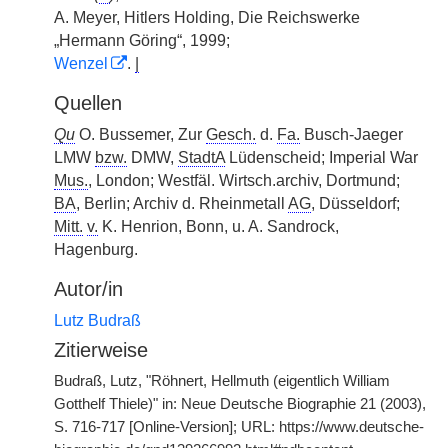
A. Meyer, Hitlers Holding, Die Reichswerke
„Hermann Göring“, 1999;
Wenzel
.
|
Quellen
Qu
O. Bussemer, Zur
Gesch.
d.
Fa.
Busch-Jaeger
LMW
bzw.
DMW,
StadtA
Lüdenscheid; Imperial War
Mus.
, London; Westfäl. Wirtsch.archiv, Dortmund;
BA
, Berlin; Archiv d. Rheinmetall
AG
, Düsseldorf;
Mitt.
v.
K. Henrion, Bonn, u. A. Sandrock,
Hagenburg.
Autor/in
Lutz Budraß
Zitierweise
Budraß, Lutz, "Röhnert, Hellmuth (eigentlich William
Gotthelf Thiele)" in: Neue Deutsche Biographie 21 (2003),
S. 716-717 [Online-Version]; URL: https://www.deutsche-