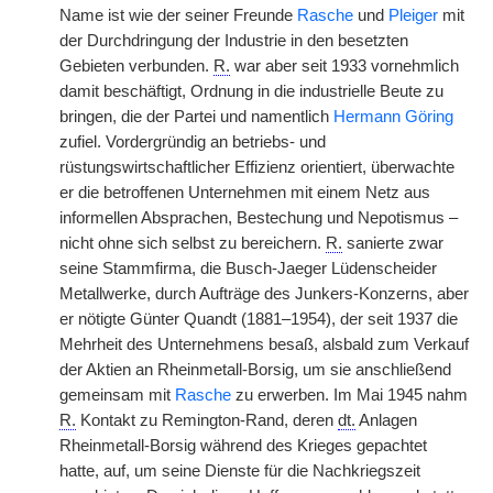
Name ist wie der seiner Freunde
Rasche
und
Pleiger
mit
der Durchdringung der Industrie in den besetzten
Gebieten verbunden.
R.
war aber seit 1933 vornehmlich
damit beschäftigt, Ordnung in die industrielle Beute zu
bringen, die der Partei und namentlich
Hermann Göring
zufiel. Vordergründig an betriebs- und
rüstungswirtschaftlicher Effizienz orientiert, überwachte
er die betroffenen Unternehmen mit einem Netz aus
informellen Absprachen, Bestechung und Nepotismus –
nicht ohne sich selbst zu bereichern.
R.
sanierte zwar
seine Stammfirma, die Busch-Jaeger Lüdenscheider
Metallwerke, durch Aufträge des Junkers-Konzerns, aber
er nötigte Günter Quandt (1881–1954), der seit 1937 die
Mehrheit des Unternehmens besaß, alsbald zum Verkauf
der Aktien an Rheinmetall-Borsig, um sie anschließend
gemeinsam mit
Rasche
zu erwerben. Im Mai 1945 nahm
R.
Kontakt zu Remington-Rand, deren
dt.
Anlagen
Rheinmetall-Borsig während des Krieges gepachtet
hatte, auf, um seine Dienste für die Nachkriegszeit