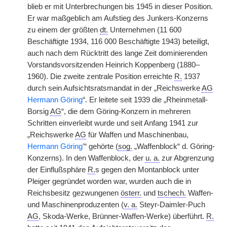
blieb er mit Unterbrechungen bis 1945 in dieser Position.
Er war maßgeblich am Aufstieg des Junkers-Konzerns
zu einem der größten
dt.
Unternehmen (11 600
Beschäftigte 1934, 116 000 Beschäftigte 1943) beteiligt,
auch nach dem Rücktritt des lange Zeit dominierenden
Vorstandsvorsitzenden Heinrich Koppenberg (1880–
1960). Die zweite zentrale Position erreichte
R.
1937
durch sein Aufsichtsratsmandat in der „Reichswerke
AG
Hermann Göring
“. Er leitete seit 1939 die „Rheinmetall-
Borsig
AG
“, die dem Göring-Konzern in mehreren
Schritten einverleibt wurde und seit Anfang 1941 zur
„Reichswerke
AG
für Waffen und Maschinenbau,
Hermann Göring
'“ gehörte (
sog.
„Waffenblock“ d. Göring-
Konzerns). In den Waffenblock, der
u. a.
zur Abgrenzung
der Einflußsphäre
R.
s gegen den Montanblock unter
Pleiger gegründet worden war, wurden auch die in
Reichsbesitz gezwungenen
österr.
und
tschech.
Waffen-
und Maschinenproduzenten (
v. a.
Steyr-Daimler-Puch
AG
, Skoda-Werke, Brünner-Waffen-Werke) überführt.
R.