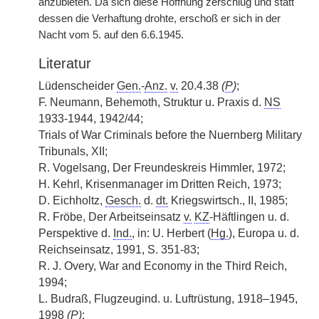
anzubieten. Da sich diese Hoffnung zerschlug und statt
dessen die Verhaftung drohte, erschoß er sich in der
Nacht vom 5. auf den 6.6.1945.
Literatur
Lüdenscheider
Gen.
-
Anz.
v.
20.4.38
(
P
)
;
F. Neumann, Behemoth, Struktur u. Praxis d.
NS
1933-1944, 1942/44;
Trials of War Criminals before the Nuernberg Military
Tribunals, XII;
R. Vogelsang, Der Freundeskreis Himmler, 1972;
H. Kehrl, Krisenmanager im Dritten Reich, 1973;
D. Eichholtz,
Gesch.
d.
dt.
Kriegswirtsch., II, 1985;
R. Fröbe, Der Arbeitseinsatz
v.
KZ
-Häftlingen u. d.
Perspektive d.
Ind.
, in: U. Herbert (
Hg.
), Europa u. d.
Reichseinsatz, 1991, S. 351-83;
R. J. Overy, War and Economy in the Third Reich,
1994;
L. Budraß, Flugzeugind. u. Luftrüstung, 1918–1945,
1998
(
P
)
;