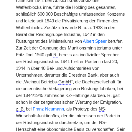
hatte seit 1941 den Aufsichtsratsvorsitz des
Waffenblocks inne, führte die Holding des gesamten,
schließlich 600 000 Beschäftigte umfassenden Konzerns
und leitete seit 1943 die Privatisierung der Firmen des
Waffenblocks. Zusätzlich wurde
R.
u. a.
1938 in den
Beirat der Reichsgruppe Industrie, 1942 in den
Rüstungsrat des Ministeriums von
Albert Speer
berufen.
Zur Zeit der Gründung des Munitionsministeriums unter
Fritz Todt 1940 galt
R.
bereits als inoffizieller Sprecher
der Rüstungsindustrie. 1941 hielt er Posten in fast 20,
1944 in über 40 Bei- und Aufsichtsräten von
Unternehmen, darunter die Dresdner Bank, aber auch
die „Weingut Betriebs-
GmbH
“, die Dachgesellschaft für
die unterirdische Verlagerung von Rüstungsfabriken, bei
der 1944/1945 zahlreiche
KZ
-Häftlinge starben.
R.
galt
schon in der zeitgenössischen Wertung der Emigration,
z. B.
bei
Franz Neumann
, als Prototyp des
NS
-
Wirtschaftsfunktionärs, der die Interessen der Partei in
der Rüstungsindustrie durchsetzte, um der
NS
-
Herrschaft eine ökonomische Basis zu verschaffen. Sein