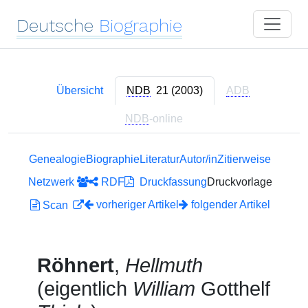
Deutsche
Biographie
Übersicht
NDB
21 (2003)
ADB
NDB
-online
Genealogie
Biographie
Literatur
Autor/in
Zitierweise
Netzwerk
RDF
Druckfassung
Druckvorlage
vorheriger Artikel
folgender Artikel
Scan
Röhnert
,
Hellmuth
(eigentlich
William
Gotthelf