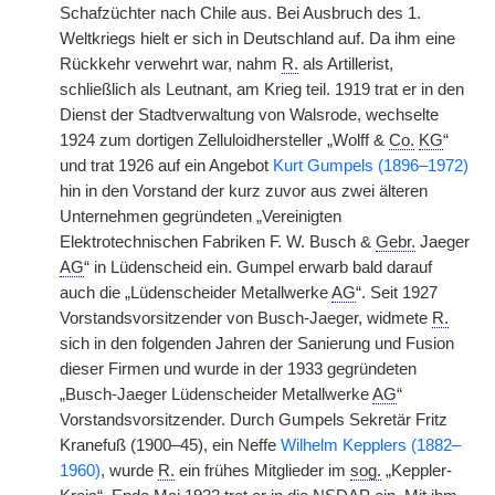
Schafzüchter nach Chile aus. Bei Ausbruch des 1.
Weltkriegs hielt er sich in Deutschland auf. Da ihm eine
Rückkehr verwehrt war, nahm
R.
als Artillerist,
schließlich als Leutnant, am Krieg teil. 1919 trat er in den
Dienst der Stadtverwaltung von Walsrode, wechselte
1924 zum dortigen Zelluloidhersteller „Wolff &
Co.
KG
“
und trat 1926 auf ein Angebot
Kurt Gumpels (1896–1972)
hin in den Vorstand der kurz zuvor aus zwei älteren
Unternehmen gegründeten „Vereinigten
Elektrotechnischen Fabriken F. W. Busch &
Gebr.
Jaeger
AG
“ in Lüdenscheid ein. Gumpel erwarb bald darauf
auch die „Lüdenscheider Metallwerke
AG
“. Seit 1927
Vorstandsvorsitzender von Busch-Jaeger, widmete
R.
sich in den folgenden Jahren der Sanierung und Fusion
dieser Firmen und wurde in der 1933 gegründeten
„Busch-Jaeger Lüdenscheider Metallwerke
AG
“
Vorstandsvorsitzender. Durch Gumpels Sekretär Fritz
Kranefuß (1900–45), ein Neffe
Wilhelm Kepplers (1882–
1960)
, wurde
R.
ein frühes Mitglieder im
sog.
„Keppler-