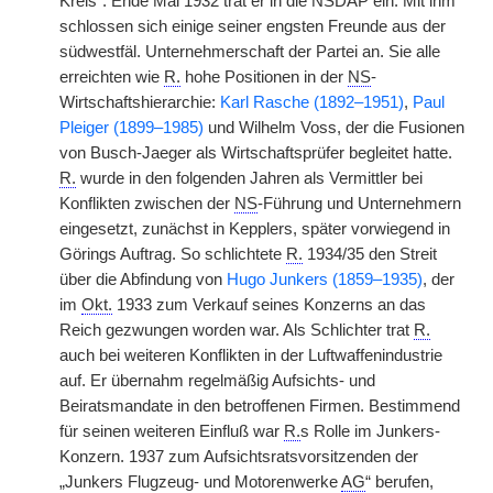
Kreis“. Ende Mai 1932 trat er in die NSDAP ein. Mit ihm
schlossen sich einige seiner engsten Freunde aus der
südwestfäl. Unternehmerschaft der Partei an. Sie alle
erreichten wie
R.
hohe Positionen in der
NS
-
Wirtschaftshierarchie:
Karl Rasche (1892–1951)
,
Paul
Pleiger (1899–1985)
und Wilhelm Voss, der die Fusionen
von Busch-Jaeger als Wirtschaftsprüfer begleitet hatte.
R.
wurde in den folgenden Jahren als Vermittler bei
Konflikten zwischen der
NS
-Führung und Unternehmern
eingesetzt, zunächst in Kepplers, später vorwiegend in
Görings Auftrag. So schlichtete
R.
1934/35 den Streit
über die Abfindung von
Hugo Junkers (1859–1935)
, der
im
Okt.
1933 zum Verkauf seines Konzerns an das
Reich gezwungen worden war. Als Schlichter trat
R.
auch bei weiteren Konflikten in der Luftwaffenindustrie
auf. Er übernahm regelmäßig Aufsichts- und
Beiratsmandate in den betroffenen Firmen. Bestimmend
für seinen weiteren Einfluß war
R.
s Rolle im Junkers-
Konzern. 1937 zum Aufsichtsratsvorsitzenden der
„Junkers Flugzeug- und Motorenwerke
AG
“ berufen,