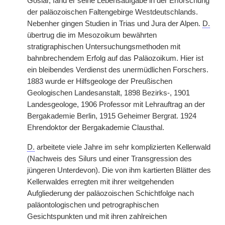
Goslar, fand er seine Lebensaufgabe in der Erforschung
der paläozoischen Faltengebirge Westdeutschlands.
Nebenher gingen Studien in Trias und Jura der Alpen.
D.
übertrug die im Mesozoikum bewährten
stratigraphischen Untersuchungsmethoden mit
bahnbrechendem Erfolg auf das Paläozoikum. Hier ist
ein bleibendes Verdienst des unermüdlichen Forschers.
1883 wurde er Hilfsgeologe der Preußischen
Geologischen Landesanstalt, 1898 Bezirks-, 1901
Landesgeologe, 1906 Professor mit Lehrauftrag an der
Bergakademie Berlin, 1915 Geheimer Bergrat. 1924
Ehrendoktor der Bergakademie Clausthal.
D.
arbeitete viele Jahre im sehr komplizierten Kellerwald
(Nachweis des Silurs und einer Transgression des
jüngeren Unterdevon). Die von ihm kartierten Blätter des
Kellerwaldes erregten mit ihrer weitgehenden
Aufgliederung der paläozoischen Schichtfolge nach
paläontologischen und petrographischen
Gesichtspunkten und mit ihren zahlreichen