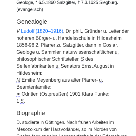
Geologe,
*
6.5.1860 Salzgitter,
†
7.3.1925 Siegburg.
(evangelisch)
Genealogie
V
Ludolf (1820–1916)
, Dr. phil., Gründer
u.
Leiter der
höheren Bürger-
u.
Handelsschule in Hildesheim,
1856-96 2. Pfarrer zu Salzgitter, dann in Goslar,
Geologe
u.
Sammler, naturwissenschaftlicher
u.
philosophischer Schriftsteller,
S
des
Seifenfabrikanten
u.
Senators Ernst August in
Hildesheim;
M
Emilie Meyenberg aus alter Pfarrer-
u.
Beamtenfamilie;
⚭
Odritten (Ostpreußen) 1901 Klara Funke;
1
S
.
Biographie
D.
studierte in Göttingen. Nach frühen Arbeiten im
Mesozoikum der Harzvorländer, so im Norden von