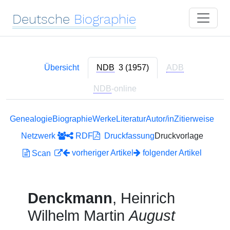
Deutsche
Biographie
Übersicht
NDB
3 (1957)
ADB
NDB
-online
Genealogie
Biographie
Werke
Literatur
Autor/in
Zitierweise
Netzwerk
RDF
Druckfassung
Druckvorlage
vorheriger Artikel
folgender Artikel
Scan
Denckmann
, Heinrich
Wilhelm Martin
August