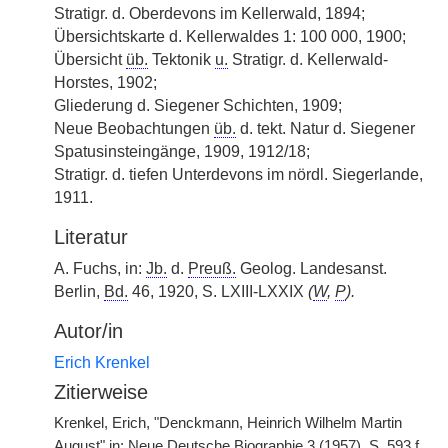
Stratigr. d. Oberdevons im Kellerwald, 1894;
Übersichtskarte d. Kellerwaldes 1: 100 000, 1900;
Übersicht
üb.
Tektonik
u.
Stratigr. d. Kellerwald-
Horstes, 1902;
Gliederung d. Siegener Schichten, 1909;
Neue Beobachtungen
üb.
d. tekt. Natur d. Siegener
Spatusinsteingänge, 1909, 1912/18;
Stratigr. d. tiefen Unterdevons im nördl. Siegerlande,
1911.
Literatur
A. Fuchs, in:
Jb.
d.
Preuß.
Geolog. Landesanst.
Berlin,
Bd.
46, 1920, S. LXIII-LXXIX
(
W
,
P
).
Autor/in
Erich Krenkel
Zitierweise
Krenkel, Erich, "Denckmann, Heinrich Wilhelm Martin
August" in: Neue Deutsche Biographie 3 (1957), S. 593 f.