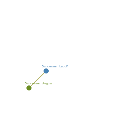
Denckmann, Ludolf
Denckmann, August