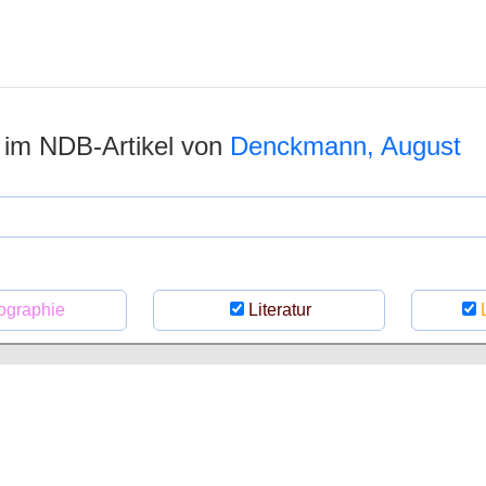
n im NDB-Artikel von
Denckmann, August
ographie
Literatur
L