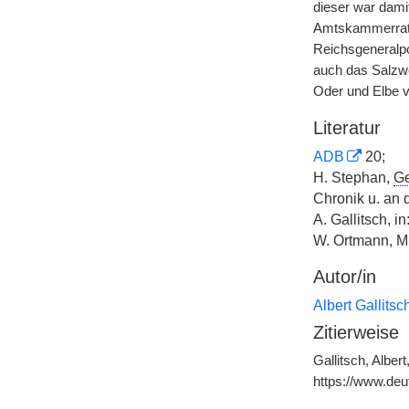
dieser war dami
Amtskammerrat. 
Reichsgeneralp
auch das Salzwe
Oder und Elbe v
Literatur
ADB
20;
H. Stephan,
Ge
Chronik u. an 
A. Gallitsch, i
W. Ortmann, M
Autor/in
Albert Gallitsc
Zitierweise
Gallitsch, Alber
https://www.de