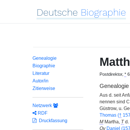
Deutsche
Biographie
Matth
Genealogie
Biographie
Literatur
Postdirektor,
*
6
Autor/in
Genealogie
Zitierweise
Aus d. seit Anf
nennen sind Ch
Netzwerk
Güstrow, u. Ge
RDF
Thomas (
†
15
Druckfassung
M
Martha,
T
d.
Ov
Daniel (15