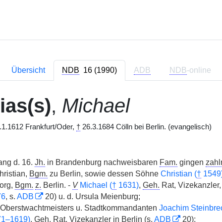
Übersicht
NDB
16 (1990)
ADB
NDB
-online
ias(s)
,
Michael
.1.1612 Frankfurt/Oder,
†
26.3.1684 Cölln bei Berlin. (evangelisch)
ang d. 16.
Jh.
in Brandenburg nachweisbaren
Fam.
gingen
zahlr
ristian,
Bgm.
zu Berlin, sowie dessen Söhne
Christian (
†
1549
org,
Bgm.
z.
Berlin. -
V
Michael (
†
1631)
,
Geh.
Rat, Vizekanzler
76
, s.
ADB
20) u. d. Ursula Meienburg;
 Oberstwachtmeisters u. Stadtkommandanten
Joachim Steinbrec
71–1619)
,
Geh.
Rat, Vizekanzler in Berlin (s.
ADB
20);