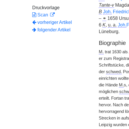
Tante-v
Magdal
Druckvorlage
B
Joh.
Friedric
Scan
–
⚭
1658 Ursu
vorheriger Artikel
6
K
,
u. a.
Joh.
F
folgender Artikel
Lüneburg.
Biographie
M.
trat 1630 als
er zum Registra
Schriftstücke, 
der
schwed.
Pos
einrichten wollt
die Hände
M.
s,
möglichen
schw
erteilt. Fortan
hervor. Nach de
hervorragend lös
Strecken in auf
Leipzig wurden 