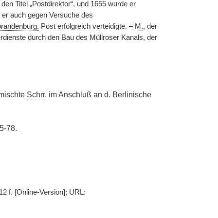
en Titel „Postdirektor“, und 1655 wurde er
e er auch gegen Versuche des
brandenburg.
Post erfolgreich verteidigte. –
M.
, der
rdienste durch den Bau des Müllroser Kanals, der
rmischte
Schrr.
im Anschluß an d. Berlinische
5-78.
12 f. [Online-Version]; URL: