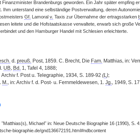
t Finanzminister Brandenburgs geworden. Ein Jahr später empfing er d
Ihm unterstand eine selbständige Postverwaltung, deren Autonomi
ostmeisters
Gf.
Lamoral
v.
Taxis zur Übernahme der ertragsstarken
sen leitete und die Hofstaatskasse verwaltete, erwarb sich große Ve
erbindet und den Hamburger Handel mit Schlesien erleichterte.
sch.
d.
preuß.
Post, 1859. C. Brecht, Die
Fam.
Matthias, in: Ve
d.
UB
,
Bd.
1, Tafel 4, 1888;
n: Archiv f. Post u. Telegraphie, 1934, S. 189-92
(
L
)
;
.
M.
, in: Archiv f. d. Post- u. Fernmeldewesen, 1.
Jg.
, 1949, S. 17
h
t, "Matthias(s), Michael" in: Neue Deutsche Biographie 16 (1990), S. 4
utsche-biographie.de/gnd136672191.html#ndbcontent