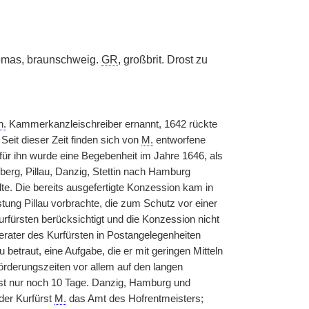
mas, braunschweig.
GR
, großbrit. Drost zu
h.
Kammerkanzleischreiber ernannt, 1642 rückte
 Seit dieser Zeit finden sich von
M.
entworfene
für ihn wurde eine Begebenheit im Jahre 1646, als
erg, Pillau, Danzig, Stettin nach Hamburg
llte. Die bereits ausgefertigte Konzession kam in
stung Pillau vorbrachte, die zum Schutz vor einer
fürsten berücksichtigt und die Konzession nicht
rater des Kurfürsten in Postangelegenheiten
etraut, eine Aufgabe, die er mit geringen Mitteln
förderungszeiten vor allem auf den langen
st nur noch 10 Tage. Danzig, Hamburg und
der Kurfürst
M.
das Amt des Hofrentmeisters;