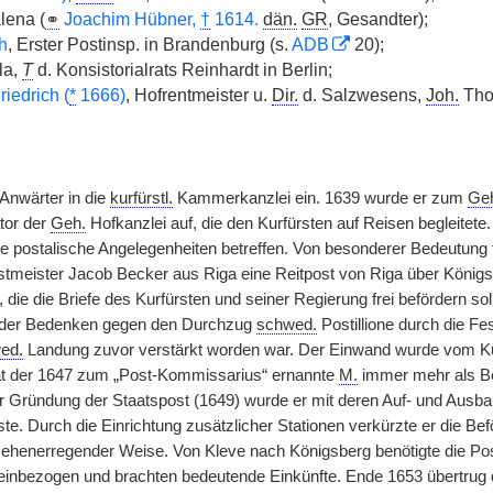
ena (
⚭
Joachim Hübner,
†
1614.
dän.
GR
, Gesandter);
h
, Erster Postinsp. in Brandenburg (s.
ADB
20);
la,
T
d. Konsistorialrats Reinhardt in Berlin;
riedrich (
*
1666)
, Hofrentmeister u.
Dir.
d. Salzwesens,
Joh.
Tho
 Anwärter in die
kurfürstl.
Kammerkanzlei ein. 1639 wurde er zum
Ge
tor der
Geh.
Hofkanzlei auf, die den Kurfürsten auf Reisen begleitete.
die postalische Angelegenheiten betreffen. Von besonderer Bedeutung 
tmeister Jacob Becker aus Riga eine Reitpost von Riga über Königsb
e, die die Briefe des Kurfürsten und seiner Regierung frei befördern so
 der Bedenken gegen den Durchzug
schwed.
Postillione durch die Fe
ed.
Landung zuvor verstärkt worden war. Der Einwand wurde vom Kur
 trat der 1647 zum „Post-Kommissarius“ ernannte
M.
immer mehr als Be
r Gründung der Staatspost (1649) wurde er mit deren Auf- und Ausbau b
te. Durch die Einrichtung zusätzlicher Stationen verkürzte er die Be
sehenerregender Weise. Von Kleve nach Königsberg benötigte die Po
einbezogen und brachten bedeutende Einkünfte. Ende 1653 übertrug 