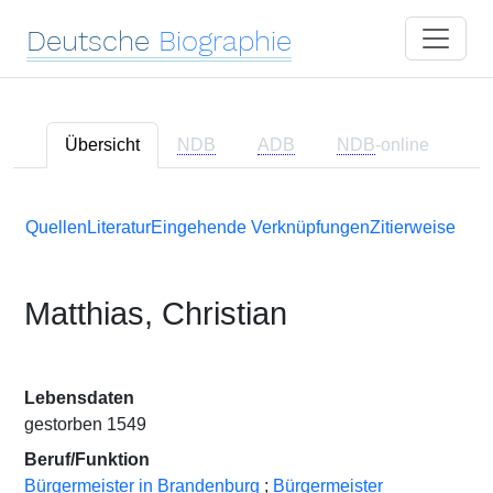
Deutsche
Biographie
Übersicht
NDB
ADB
NDB
-online
Quellen
Literatur
Eingehende Verknüpfungen
Zitierweise
Matthias, Christian
Lebensdaten
gestorben 1549
Beruf/Funktion
Bürgermeister in Brandenburg
;
Bürgermeister