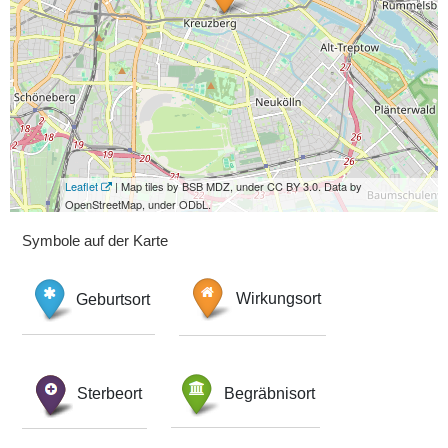
Leaflet
| Map tiles by BSB MDZ, under CC BY 3.0. Data by
OpenStreetMap, under ODbL.
Symbole auf der Karte
Geburtsort
Wirkungsort
Sterbeort
Begräbnisort