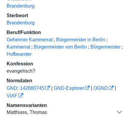
Brandenburg
Sterbeort
Brandenburg
Beruf/Funktion
Geheimer Kammerrat
;
Bürgermeister in Berlin
;
Kammerrat
;
Bürgermeister von Berlin
;
Bürgermeister
;
Hofbeamter
Konfession
evangelisch?
Normdaten
GND: 142680745
|
GND-Explorer
|
OGND
|
VIAF
Namensvarianten
Matthiass, Thomas