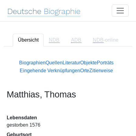
Deutsche
Biographie
Übersicht
NDB
ADB
NDB
-online
Biographien
Quellen
Literatur
Objekte
Porträts
Eingehende Verknüpfungen
Orte
Zitierweise
Matthias, Thomas
Lebensdaten
gestorben 1576
Geburtsort