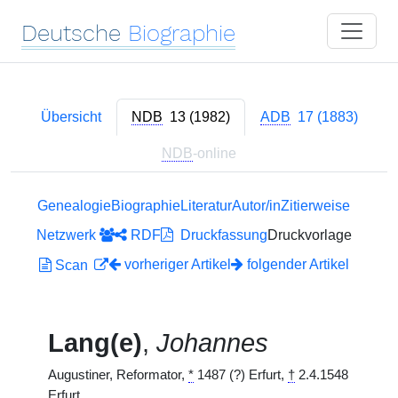
Deutsche
Biographie
Übersicht
NDB
13 (1982)
ADB
17 (1883)
NDB
-online
Genealogie
Biographie
Literatur
Autor/in
Zitierweise
Netzwerk
RDF
Druckfassung
Druckvorlage
vorheriger Artikel
folgender Artikel
Scan
Lang(e)
,
Johannes
Augustiner, Reformator,
*
1487 (?) Erfurt,
†
2.4.1548
Erfurt.