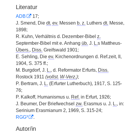
Literatur
ADB
17;
J. Smend, Die
dt.
ev.
Messen
b. z.
Luthers
dt.
Messe,
1898;
R. Kuhn, Verhältnis d. Dezember-Bibel
z.
September-Bibel mit e. Anhang
üb.
J.
L.
s Mattheus-
Übers.
,
Diss.
Greifswald 1901;
E. Sehling, Die
ev.
Kirchenordnungen d. Ref.zeit, II,
1904, S. 375 ff.;
M. Burgdorf, J.
L.
, d. Reformator Erfurts,
Diss.
Rostock 1911
(
vollst.
W-Verz.
)
;
P. Bertram, J.
L.
(Erfurter Lutherbuch), 1917, S. 125-
76;
P. Kalkoff, Humanismus u.
Ref.
in Erfurt, 1926;
J. Beumer, Der Briefwechsel
zw.
Erasmus u. J.
L.
, in:
Serinium Erasmianum 2, 1969, S. 315-24;
RGG³
.
Autor/in