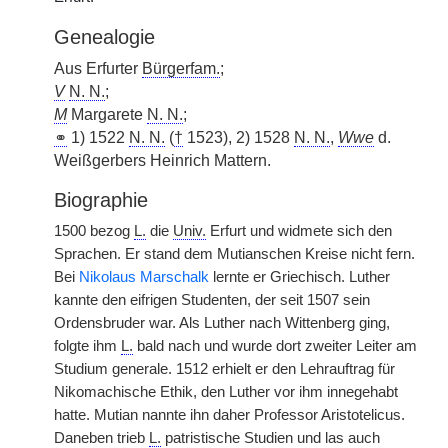
Genealogie
Aus Erfurter
Bürgerfam.
;
V
N. N.
;
M
Margarete
N. N.
;
⚭
1) 1522
N. N.
(
†
1523), 2) 1528
N. N.
,
Wwe
d.
Weißgerbers Heinrich Mattern.
Biographie
1500 bezog
L.
die
Univ.
Erfurt und widmete sich den
Sprachen. Er stand dem Mutianschen Kreise nicht fern.
Bei
Nikolaus Marschalk
lernte er Griechisch. Luther
kannte den eifrigen Studenten, der seit 1507 sein
Ordensbruder war. Als Luther nach Wittenberg ging,
folgte ihm
L.
bald nach und wurde dort zweiter Leiter am
Studium generale. 1512 erhielt er den Lehrauftrag für
Nikomachische Ethik, den Luther vor ihm innegehabt
hatte. Mutian nannte ihn daher Professor Aristotelicus.
Daneben trieb
L.
patristische Studien und las auch