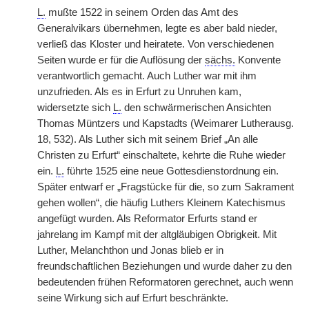
L.
mußte 1522 in seinem Orden das Amt des
Generalvikars übernehmen, legte es aber bald nieder,
verließ das Kloster und heiratete. Von verschiedenen
Seiten wurde er für die Auflösung der
sächs.
Konvente
verantwortlich gemacht. Auch Luther war mit ihm
unzufrieden. Als es in Erfurt zu Unruhen kam,
widersetzte sich
L.
den schwärmerischen Ansichten
Thomas Müntzers und Kapstadts (Weimarer Lutherausg.
18, 532). Als Luther sich mit seinem Brief „An alle
Christen zu Erfurt“ einschaltete, kehrte die Ruhe wieder
ein.
L.
führte 1525 eine neue Gottesdienstordnung ein.
Später entwarf er „Fragstücke für die, so zum Sakrament
gehen wollen“, die häufig Luthers Kleinem Katechismus
angefügt wurden. Als Reformator Erfurts stand er
jahrelang im Kampf mit der
|
altgläubigen Obrigkeit. Mit
Luther, Melanchthon und Jonas blieb er in
freundschaftlichen Beziehungen und wurde daher zu den
bedeutenden frühen Reformatoren gerechnet, auch wenn
seine Wirkung sich auf Erfurt beschränkte.