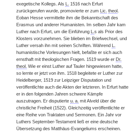
exegetische Kollegs. Als
L.
1516 nach Erfurt
zurückgerufen wurde, promovierte er zum
Lic.
theol
.
Eoban Hesse vermittelte ihm die Bekanntschaft des
Erasmus und anderer Humanisten. Im selben Jahr kam
Luther nach Erfurt, um die Einführung
L.
s als Prior des
Klosters vorzunehmen. Sie blieben im Briefwechsel, und
Luther versah ihn mit seinen Schriften. Während
L.
humanistische Vorlesungen hielt, befaßte er sich auch
ernsthaft mit theologischen Fragen. 1519 wurde er
Dr.
theol.
Wie er einst Luther auf Tauler hingewiesen hatte,
so lernte er jetzt von ihm. 1518 begleitete er Luther zur
Heidelberger, 1519 zur Leipziger Disputation und
veröffentlichte auch die Akten der letzteren. In Erfurt hatte
er in den folgenden Jahren schwere Kämpfe
auszutragen. Er disputierte
u. a.
mit Alveld über die
christliche Freiheit (1522). Gleichzeitig veröffentlichte er
eine Reihe von Traktaten und Sermonen. Ein Jahr vor
Luthers September-Testament ließ er eine deutsche
Übersetzung des Matthäus-Evangeliums erscheinen.