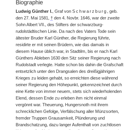
Biographie
Ludwig Günther I.
, Graf von
Schwarzburg
, geb.
den 27. Mai 1581,
†
den 4. Novbr. 1646, war der zweite
Sohn Albert VII., des Stifters der schwarzburg-
rudolstädtischen Linie. Da nach des Vaters Tode sein
ältester Bruder Karl Günther, die Regierung führte,
residirte er mit seinen Brüdern, wie das damals in
diesem Hause üblich war, in Stadtilm, bis er nach Karl
Günthers Ableben 1630 den Sitz seiner Regierung nach
Rudolstadt verlegte. Hatte schon bis dahin die Grafschaft
entsetzlich unter den Drangsalen des dreißigjährigen
Krieges zu leiden gehabt, so erreichten diese während
seiner Regierung den Höhepunkt, gekennzeichnet durch
eine Kette von immer neuem, stets sich wiederholenden
Elend, dessen Ende zu erleben ihm nicht einmal
vergönnt war. Theuerung, Hungersnoth mit ihrem
schrecklichen Gefolge, Verfälschung aller Münzsorten,
fremder Truppen Grausamkeit, Plünderung und
Brandschatzung, dazu langer Aufenthalt von zuchtlosen