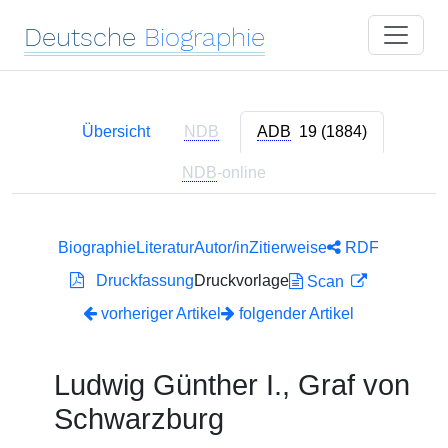
Deutsche
Biographie
Übersicht
NDB
ADB
19 (1884)
NDB
-online
Biographie
Literatur
Autor/in
Zitierweise
RDF
Druckfassung
Druckvorlage
Scan
vorheriger Artikel
folgender Artikel
Ludwig Günther I., Graf von
Schwarzburg