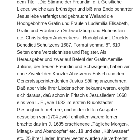
dem Titel: „Die Stimme der Freundin, d. i. Geistliche
Lieder, welche aus brünstiger und biß ans Ende beharrter
Jesusliebe verfertigt und gebraucht Weiland die
Hochgebohrne Gräfin und Fräulein Ludämilia Elisabeth,
Gräfin und Fräulein zu Schwartzburg und Huhenstein
etc. Christseligen Andenckens“. Rudolphstadt. Druckts
Benedicti Schultzens 1687. Format schmal 8°, 610
Seiten ohne Verzeichnisse und Register. Als
Herausgeber und zwar auf Befehl der Gräfin Aemilie
Juliane, der treuen Freundin und Schwägerin, haben wir
ohne Zweifel den Kanzler Ahasverus Fritsch und den
Generalsuperintendenten Justus Söffing anzunehmen.
Daß aber viele ihrer Lieder schon bekannt waren, ergibt
sich daraus, daß schon in Fritsch's Jesusliedern 1668
eins von
L. E.
, wie 1682 im ersten Rudolstädter
Gesangbuch mehrere, und in der dritten Ausgabe
desselben von 1704 zwölf enthalten waren; ferner
brachte das im J. 1685 erschienene „Tägliche Morgen-,
Mittags- und Abendopfer“ etc. 18 und das „Kühlwasser“
etc. 25 ihrer Lieder. Immer weiter wurden sie verbreitet