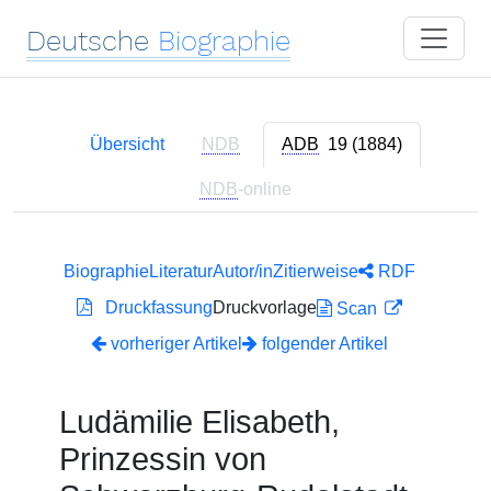
Deutsche
Biographie
Übersicht
NDB
ADB
19 (1884)
NDB
-online
Biographie
Literatur
Autor/in
Zitierweise
RDF
Druckfassung
Druckvorlage
Scan
vorheriger Artikel
folgender Artikel
Ludämilie Elisabeth,
Prinzessin von