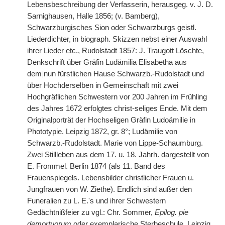
Lebensbeschreibung der Verfasserin, herausgeg. v. J. D.
Sarnighausen, Halle 1856; (v. Bamberg),
Schwarzburgisches Sion oder Schwarzburgs geistl.
Liederdichter, in biograph. Skizzen nebst einer Auswahl
ihrer Lieder etc., Rudolstadt 1857: J. Traugott Löschte,
Denkschrift über Gräfin Ludämilia Elisabetha aus
dem
|
nun fürstlichen Hause Schwarzb.-Rudolstadt und
über Hochderselben in Gemeinschaft mit zwei
Hochgräflichen Schwestern vor 200 Jahren im Frühling
des Jahres 1672 erfolgtes christ-seliges Ende. Mit dem
Originalporträt der Hochseligen Gräfin Ludoämilie in
Phototypie. Leipzig 1872, gr. 8°; Ludämilie von
Schwarzb.-Rudolstadt. Marie von Lippe-Schaumburg.
Zwei Stillleben aus dem 17. u. 18. Jahrh. dargestellt von
E. Frommel. Berlin 1874 (als 11. Band des
Frauenspiegels. Lebensbilder christlicher Frauen u.
Jungfrauen von W. Ziethe). Endlich sind außer den
Funeralien zu L. E.'s und ihrer Schwestern
Gedächtnißfeier zu vgl.: Chr. Sommer,
Epilog. pie
demortuorum
oder exemplarische Sterbeschule. Leipzig