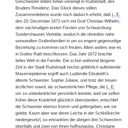
Geschwister lebten fortan vereinigt in Rudolstadt, des
Bruders Residenz. Das Glück dieses stillen
Zusammenlebens wurde noch dadurch erhöht, daß
L. E.
den 20. December 1671 sich mit Graf Christian Wilhelm,
dem nachmaligen ersten Fürsten von Schwarzburg-
Sondershausen Verlobte, wodurch die ohnedies nahe
verwandten Grafenfamilien in um so engere
|
gegenseitige
Beziehung zu kommen sich freuten. Allein anders war es
in Gottes Rath beschlossen. Das Jahr 1672 brachte
tiefes Weh in die Familie. Die schon während längerer
Zeit in der Stadt Rudolstadt höchst gefährlich auftretende
Masernepidemie ergriff auch Ludämilie Elisabeth's
älteste Schwester. Sophie Juliane, und trotz der treuen
ärztlichen sowol, als schwesterlichen Pflege, die
L. E.
um so unbedenklicher persönlich leistete, weil sie selbst
früher diese Krankheit glücklich überstanden, entschlief
die Schwester ebenso fromm und gottergeben, wie sie
gelebt. Kaum aber war deren Leiche in der Schloßkirche
niedergesetzt, so erkrankten die übrigen drei Schwestern
ebenfalls und zwei von ihnen hoffnungslos. Christiane