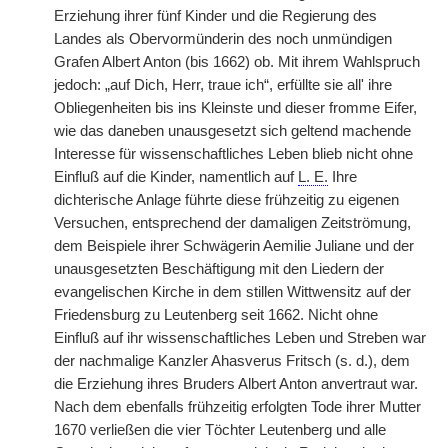
Erziehung ihrer fünf Kinder und die Regierung des
Landes als Obervormünderin des noch unmündigen
Grafen Albert Anton (bis 1662) ob. Mit ihrem Wahlspruch
jedoch: „auf Dich, Herr, traue ich“, erfüllte sie all' ihre
Obliegenheiten bis ins Kleinste und dieser fromme Eifer,
wie das daneben unausgesetzt sich geltend machende
Interesse für wissenschaftliches Leben blieb nicht ohne
Einfluß auf die Kinder, namentlich auf
L. E.
Ihre
dichterische Anlage führte diese frühzeitig zu eigenen
Versuchen, entsprechend der damaligen Zeitströmung,
dem Beispiele ihrer Schwägerin Aemilie Juliane und der
unausgesetzten Beschäftigung mit den Liedern der
evangelischen Kirche in dem stillen Wittwensitz auf der
Friedensburg zu Leutenberg seit 1662. Nicht ohne
Einfluß auf ihr wissenschaftliches Leben und Streben war
der nachmalige Kanzler Ahasverus Fritsch (s. d.), dem
die Erziehung ihres Bruders Albert Anton anvertraut war.
Nach dem ebenfalls frühzeitig erfolgten Tode ihrer Mutter
1670 verließen die vier Töchter Leutenberg und alle