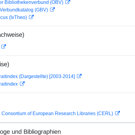
her Bibliothekenverbund (OBV)
Verbundkatalog (GBV)
icus (IxTheo)
achweise)
D
ise)
traitindex (Dargestellte) [2003-2014]
traitindex
 Consortium of European Research Libraries (CERL)
loge und Bibliographien