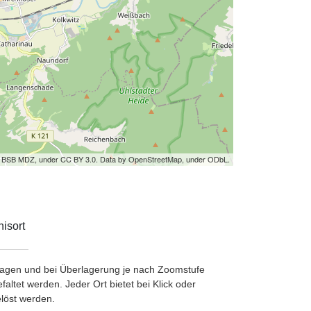
by BSB MDZ, under CC BY 3.0. Data by OpenStreetMap, under ODbL.
isort
etragen und bei Überlagerung je nach Zoomstufe
ltet werden. Jeder Ort bietet bei Klick oder
löst werden.