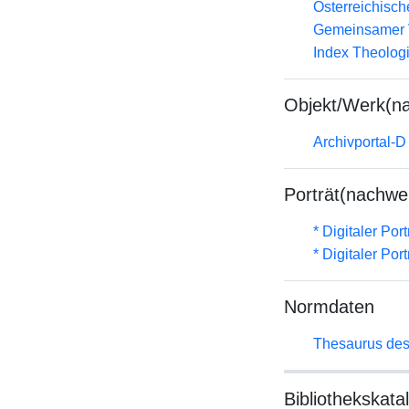
Österreichisc
Gemeinsamer 
Index Theolog
Objekt/Werk(n
Archivportal-
Porträt(nachwe
* Digitaler Por
* Digitaler Por
Normdaten
Thesaurus des
Bibliothekskata