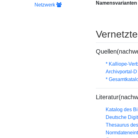
Namensvarianten
Netzwerk
Vernetzt
Quellen(nachwe
* Kalliope-Ve
Archivportal-
* Gesamtkatal
Literatur(nachw
Katalog des B
Deutsche Digit
Thesaurus des
Normdateneint