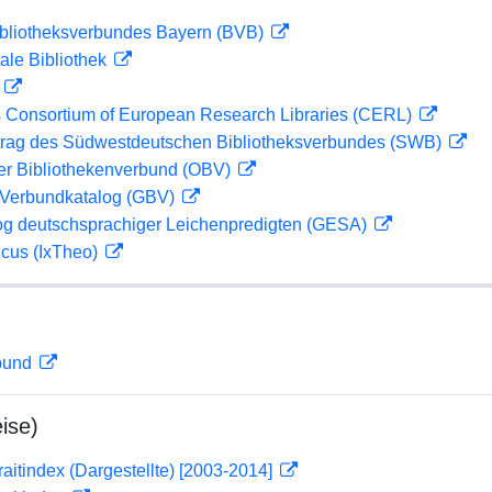
ibliotheksverbundes Bayern (BVB)
ale Bibliothek
D
 Consortium of European Research Libraries (CERL)
rag des Südwestdeutschen Bibliotheksverbundes (SWB)
her Bibliothekenverbund (OBV)
Verbundkatalog (GBV)
og deutschsprachiger Leichenpredigten (GESA)
icus (IxTheo)
rbund
ise)
traitindex (Dargestellte) [2003-2014]