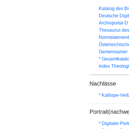
Katalog des B
Deutsche Digit
Archivportal-
Thesaurus des
Normdateneint
Österreichisc
Gemeinsamer 
* Gesamtkatal
Index Theolog
Nachlässe
* Kalliope-Ve
Portrait(nachwe
* Digitaler Por