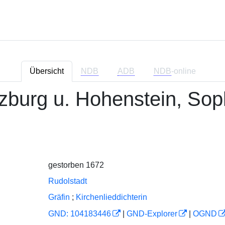
Übersicht
NDB
ADB
NDB
-online
burg u. Hohenstein, Soph
gestorben 1672
Rudolstadt
Gräfin
;
Kirchenlieddichterin
GND: 104183446
|
GND-Explorer
|
OGND