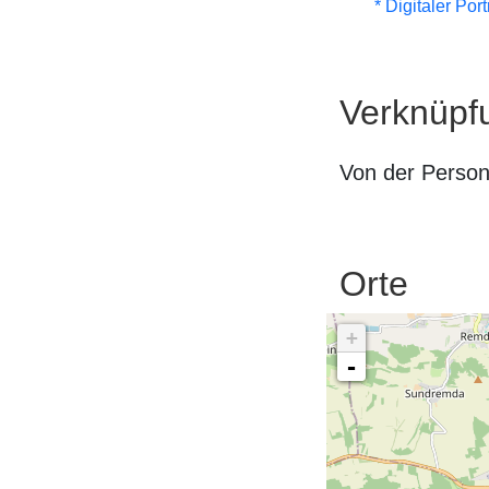
* Digitaler Por
Verknüpf
Von der Perso
Orte
+
-