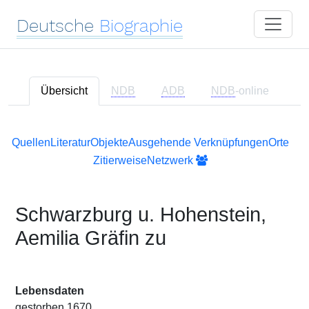
Deutsche
Biographie
Übersicht
NDB
ADB
NDB
-online
Quellen
Literatur
Objekte
Ausgehende Verknüpfungen
Orte
Zitierweise
Netzwerk
Schwarzburg u. Hohenstein,
Aemilia Gräfin zu
Lebensdaten
gestorben 1670