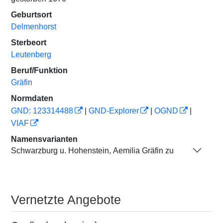
Geburtsort
Delmenhorst
Sterbeort
Leutenberg
Beruf/Funktion
Gräfin
Normdaten
GND: 123314488
|
GND-Explorer
|
OGND
|
VIAF
Namensvarianten
Schwarzburg u. Hohenstein, Aemilia Gräfin zu
Vernetzte Angebote