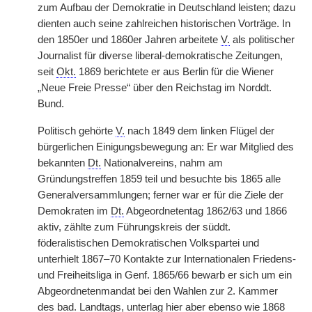
zum Aufbau der Demokratie in Deutschland leisten; dazu
dienten auch seine zahlreichen historischen Vorträge. In
den 1850er und 1860er Jahren arbeitete
V.
als politischer
Journalist für diverse liberal-demokratische Zeitungen,
seit
Okt.
1869 berichtete er aus Berlin für die Wiener
„Neue Freie Presse“ über den Reichstag im Norddt.
Bund.
Politisch gehörte
V.
nach 1849 dem linken Flügel der
bürgerlichen Einigungsbewegung an: Er war Mitglied des
bekannten
Dt.
Nationalvereins, nahm am
Gründungstreffen 1859 teil und besuchte bis 1865 alle
Generalversammlungen; ferner war er für die Ziele der
Demokraten im
Dt.
Abgeordnetentag 1862/63 und 1866
aktiv, zählte zum Führungskreis der süddt.
föderalistischen Demokratischen Volkspartei und
unterhielt 1867–70 Kontakte zur Internationalen Friedens-
und Freiheitsliga in Genf. 1865/66 bewarb er sich um ein
Abgeordnetenmandat bei den Wahlen zur 2. Kammer
des
bad.
Landtags, unterlag hier aber ebenso wie 1868