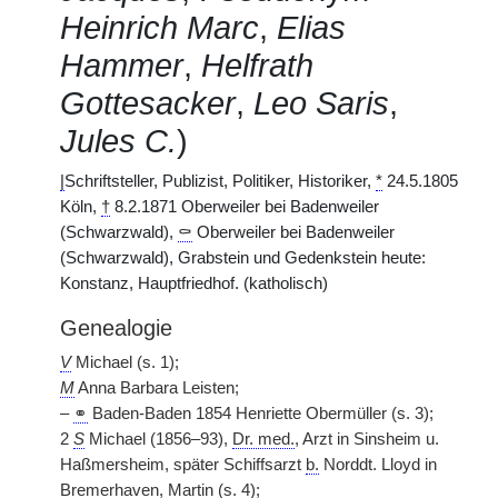
Heinrich Marc
,
Elias
Hammer
,
Helfrath
Gottesacker
,
Leo Saris
,
Jules C.
)
|
Schriftsteller, Publizist, Politiker, Historiker,
*
24.5.1805
Köln,
†
8.2.1871 Oberweiler bei Badenweiler
(Schwarzwald),
⚰
Oberweiler bei Badenweiler
(Schwarzwald), Grabstein und Gedenkstein heute:
Konstanz, Hauptfriedhof. (katholisch)
Genealogie
V
Michael (s. 1);
M
Anna Barbara Leisten;
–
⚭
Baden-Baden 1854 Henriette Obermüller (s. 3);
2
S
Michael (1856–93),
Dr. med.
, Arzt in Sinsheim u.
Haßmersheim, später Schiffsarzt
b.
Norddt. Lloyd in
Bremerhaven, Martin (s. 4);