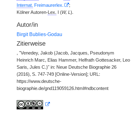
Internat.
Freimaurerlex.
;
Kölner Autoren-
Lex.
I (
W, L
).
Autor/in
Birgit Bublies-Godau
Zitierweise
, "Venedey, Jakob (Jacob, Jacques, Pseudonym
Heinrich Marc, Elias Hammer, Helfrath Gottesacker, Leo
Saris, Jules C.)" in: Neue Deutsche Biographie 26
(2016), S. 747-749 [Online-Version]; URL:
https://www.deutsche-
biographie.de/gnd119059126.html#ndbcontent