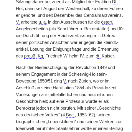
Sitzungsdauer an, zuerst als Mitglied der Fraktion
Dt.
Hof, dann seit August der Westendhall, zu deren Führern
er gehörte, und seit Dezember des Centralmärzvereins.
V.
arbeitete
u. a.
in den Ausschüssen für die
österr.
Angelegenheiten (als Schr.führer u. Ber.erstatter) und für
die Durchführung der Reichsverfassung mit. Getreu
seiner politischen Ansichten war er gegen die kleindt.-
erbksl. Lösung der Einigungsfrage und die Ernennung
des
preuß.
Kg.
Friedrich Wilhelm IV. zum
dt.
Kaiser.
Nach der Niederschlagung der Revolution 1849 und
seinem Engagement in der Schleswig-Holstein-
Bewegung 1850/51 ging
V.
nach Zürich, wo er im
Anschluß an seine Habilitation 1854 als Privatdozent
Vorlesungen zur mittelalterlichen und neuzeitlichen
Geschichte hielt; auf eine Professur wurde er als
Demokrat jedoch nicht berufen. Mit seiner „Geschichte
des deutschen Volkes“ (4
Bde.
, 1853–62), seinen
biographischen „Lebensbildern“ und seinen Werken zur
Ideenwelt berühmter Staatslehrer wollte er einen Beitrag