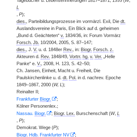
Tagebücher u. Lebenserinnerungen 1817–1871, 1999 (
W
,
L
,
P
);
dies.
, Parteibildungsprozesse im vormärzl. Exil, Die
dt.
Auslandsvereine in Paris, Ein Blick auf d. geheimen
„Bund d. Geächteten“
v.
1834/36, in: Forum Vormärz
Forsch.
Jb.
10/2004, 2005, S. 87–147;
dies.
, J.
V.
u. d. 1848er
Rev.
, in:
Biogr.
Forsch.
z.
Akteuren d.
Rev.
1848/49,
Vortrr.
hg.
v.
Ver.
„Helle
Panke“ e.
V.
, 2008, H. 123, S. 42–50;
Ch. Jansen, Einheit, Macht u. Freiheit, Die
Paulskirchenlinke u. d.
dt.
Pol.
in d. nachrev. Epoche
1849–1867, 2000 (
W, L
);
Reinalter II;
Frankfurter
Biogr.
;
Kölner Personenlex.;
Nassau.
Biogr.
;
Biogr. Lex.
Burschenschaft (
W
,
L
,
P
);
Demokrat. Wege (
P
);
Biogr. Hdb.
Frankfurter
NV
;