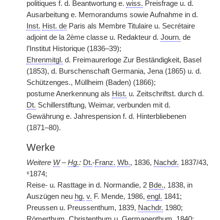
politiques f. d. Beantwortung e.
wiss.
Preisfrage u. d.
Ausarbeitung e. Memorandums sowie Aufnahme in d.
Inst.
Hist. de
Paris als Membre Titulaire u. Secrétaire
adjoint de la 2ème classe u. Redakteur d.
Journ.
de
l’Institut Historique (1836–39);
Ehrenmitgl.
d. Freimaurerloge Zur Beständigkeit, Basel
(1853), d. Burschenschaft Germania, Jena (1865) u. d.
Schützenges., Müllheim (Baden) (1866);
postume Anerkennung als
Hist.
u. Zeitschriftst. durch d.
Dt.
Schillerstiftung, Weimar, verbunden mit d.
Gewährung e. Jahrespension f. d. Hinterbliebenen
(1871–80).
Werke
Weitere
W
–
Hg.
:
Dt.
-
Franz.
Wb.
, 1836,
Nachdr.
1837/43,
⁶1874;
Reise- u. Rasttage in d. Normandie, 2
Bde.
, 1838, in
Auszügen neu
hg.
v.
F. Mende, 1986,
engl.
1841;
Preussen u. Preussenthum, 1839,
Nachdr.
1980;
Römerthum, Christenthum u. Germanenthum, 1840;