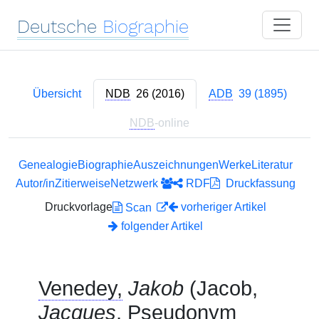
Deutsche
Biographie
Übersicht
NDB
26 (2016)
ADB
39 (1895)
NDB
-online
Genealogie
Biographie
Auszeichnungen
Werke
Literatur
Autor/in
Zitierweise
Netzwerk
RDF
Druckfassung
Druckvorlage
vorheriger Artikel
Scan
folgender Artikel
Venedey,
Jakob
(Jacob,
Jacques
, Pseudonym