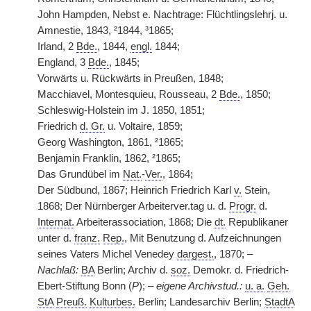
John Hampden, Nebst e. Nachtrage: Flüchtlingslehrj. u.
Amnestie, 1843, ²1844, ³1865;
Irland, 2
Bde.
, 1844,
engl.
1844;
England, 3
Bde.
, 1845;
Vorwärts u. Rückwärts in Preußen, 1848;
Macchiavel, Montesquieu, Rousseau, 2
Bde.
, 1850;
Schleswig-Holstein im J. 1850, 1851;
Friedrich
d. Gr.
u. Voltaire, 1859;
Georg Washington, 1861, ²1865;
Benjamin Franklin, 1862, ²1865;
Das Grundübel im
Nat.
-
Ver.
, 1864;
Der Südbund, 1867; Heinrich Friedrich Karl
v.
Stein,
1868; Der Nürnberger Arbeiterver.tag u. d.
Progr.
d.
Internat.
Arbeiterassociation, 1868; Die
dt.
Republikaner
unter d.
franz.
Rep.
, Mit Benutzung d. Aufzeichnungen
seines Vaters Michel Venedey
dargest.
, 1870; –
Nachlaß:
BA
Berlin; Archiv d.
soz.
Demokr. d. Friedrich-
Ebert-Stiftung Bonn (
P
); –
eigene Archivstud.:
u. a.
Geh.
StA
Preuß.
Kulturbes.
Berlin; Landesarchiv Berlin;
StadtA