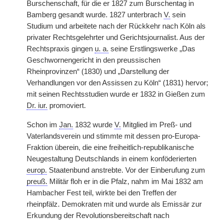
Burschenschaft, für die er 1827 zum Burschentag in
Bamberg gesandt wurde. 1827 unterbrach
V.
sein
Studium und arbeitete nach der Rückkehr nach Köln als
privater Rechtsgelehrter und Gerichtsjournalist. Aus der
Rechtspraxis gingen
u. a.
seine Erstlingswerke „Das
Geschwornengericht in den preussischen
Rheinprovinzen“ (1830) und „Darstellung der
Verhandlungen vor den Assissen zu Köln“ (1831) hervor;
mit seinen Rechtsstudien wurde er 1832 in Gießen zum
Dr. iur.
promoviert.
Schon im
Jan.
1832 wurde
V.
Mitglied im Preß- und
Vaterlandsverein und stimmte mit dessen pro-Europa-
Fraktion überein, die eine freiheitlich-republikanische
Neugestaltung Deutschlands in einem konföderierten
europ.
Staatenbund anstrebte. Vor der Einberufung zum
preuß.
Militär floh er in die Pfalz, nahm im Mai 1832 am
Hambacher Fest teil, wirkte bei den Treffen der
rheinpfälz. Demokraten mit und wurde als Emissär zur
Erkundung der Revolutionsbereitschaft nach