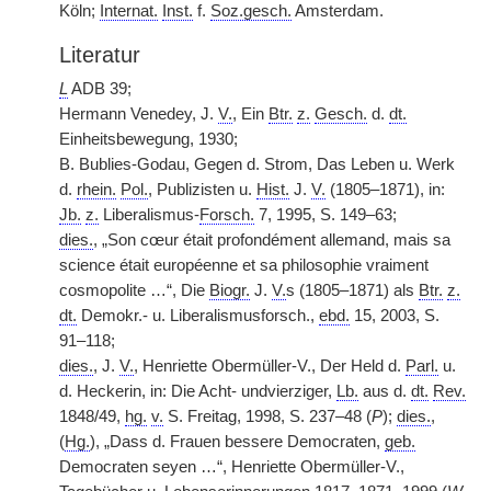
Köln;
Internat.
Inst.
f.
Soz.gesch.
Amsterdam.
Literatur
L
ADB 39;
Hermann Venedey, J.
V.
, Ein
Btr.
z.
Gesch.
d.
dt.
Einheitsbewegung, 1930;
B. Bublies-Godau, Gegen d. Strom, Das Leben u. Werk
d.
rhein.
Pol.
, Publizisten u.
Hist.
J.
V.
(1805–1871), in:
Jb.
z.
Liberalismus-
Forsch.
7, 1995, S. 149–63;
dies.
, „Son cœur était profondément allemand, mais sa
science était européenne et sa philosophie vraiment
cosmopolite …“, Die
Biogr.
J.
V.
s (1805–1871) als
Btr.
z.
dt.
Demokr.- u. Liberalismusforsch.,
ebd.
15, 2003, S.
91–118;
dies.
, J.
V.
, Henriette Obermüller-V., Der Held d.
Parl.
u.
d. Heckerin, in: Die Acht- undvierziger,
Lb.
aus d.
dt.
Rev.
1848/49,
hg.
v.
S. Freitag, 1998, S. 237–48 (
P
);
dies.
,
(
Hg.
), „Dass d. Frauen bessere Democraten,
geb.
Democraten seyen …“, Henriette Obermüller-V.,