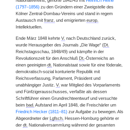
Nationalvereins, gehörte 1842/43 mit
Heinrich Heine
(1797–1856)
zu den Gründern einer Zweigstelle des
Kölner Zentral-Dombau-Vereins und stand in regem
Austausch mit
franz.
und emigrierten
europ.
Intellektuellen.
Ende März 1848 kehrte
V.
nach Deutschland zurück,
wurde Herausgeber des Journals „Die Wage“ (
Dt.
Reichstagsschau, 1848/49) und kämpfte in der
Revolutionszeit für den Anschluß
Dt.
-Österreichs an
einen geeinigten
dt.
Nationalstaat sowie für eine föderale,
demokratisch-sozial konturierte Republik mit
Reichsverfassung, Parlament, Präsident und
unabhängiger Justiz.
V.
war Mitglied des Vorparlaments
und Fünfzigerausschusses, verfaßte als dessen
Schriftführer einen Grundrechteentwurf und versuchte
beim
bad.
Aufstand im April 1848, die Freischärler um
Friedrich Hecker (1811–81)
zur Aufgabe zu bewegen. Als
Abgeordneter der
Lgfsch.
Hessen-Homburg gehörte er
der
dt.
Nationalversammlung während der gesamten