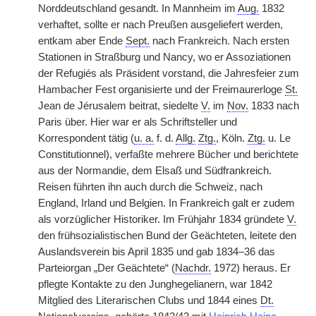
Norddeutschland gesandt. In Mannheim im
Aug.
1832
verhaftet, sollte er nach Preußen ausgeliefert werden,
entkam aber Ende
Sept.
nach Frankreich. Nach ersten
Stationen in Straßburg und Nancy, wo er Assoziationen
der Refugiés als Präsident vorstand, die Jahresfeier zum
Hambacher Fest organisierte und der Freimaurerloge
St.
Jean de Jérusalem beitrat, siedelte
V.
im
Nov.
1833 nach
Paris über. Hier war er als Schriftsteller und
Korrespondent tätig (
u. a.
f. d.
Allg.
Ztg.
, Köln.
Ztg.
u. Le
Constitutionnel), verfaßte mehrere Bücher und berichtete
aus der Normandie, dem Elsaß und Südfrankreich.
Reisen führten ihn auch durch die Schweiz, nach
England, Irland und Belgien. In Frankreich galt er zudem
als vorzüglicher Historiker. Im Frühjahr 1834 gründete
V.
den frühsozialistischen Bund der Geächteten, leitete den
Auslandsverein bis April 1835 und gab 1834–36 das
Parteiorgan „Der Geächtete“ (
Nachdr.
1972) heraus. Er
pflegte Kontakte zu den Junghegelianern, war 1842
Mitglied des Literarischen Clubs und 1844 eines
Dt.