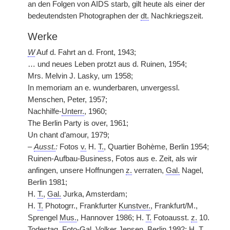
an den Folgen von AIDS starb, gilt heute als einer der
bedeutendsten Photographen der
dt.
Nachkriegszeit.
Werke
W
Auf d. Fahrt an d. Front, 1943;
… und neues Leben protzt aus d. Ruinen, 1954;
Mrs. Melvin J. Lasky, um 1958;
In memoriam an e. wunderbaren, unvergessl.
Menschen, Peter, 1957;
Nachhilfe-
Unterr.
, 1960;
The Berlin Party is over, 1961;
Un chant d’amour, 1979;
–
Ausst.
:
Fotos
v.
H.
T.
, Quartier Bohème, Berlin 1954;
Ruinen-Aufbau-Business, Fotos aus e. Zeit, als wir
anfingen, unsere Hoffnungen
z.
verraten,
Gal.
Nagel,
Berlin 1981;
H.
T.
,
Gal.
Jurka, Amsterdam;
H.
T.
Photogrr., Frankfurter
Kunstver.
, Frankfurt/M.,
Sprengel
Mus.
, Hannover 1986; H.
T.
Fotoausst.
z.
10.
Todestag, Foto-Gal. Volker Jensen, Berlin 1992; H.
T.