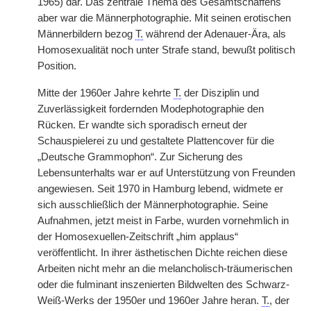
1965) dar. Das zentrale Thema des Gesamtschaffens
aber war die Männerphotographie. Mit seinen erotischen
Männerbildern bezog
T.
während der Adenauer-Ära, als
Homosexualität noch unter Strafe stand, bewußt politisch
Position.
Mitte der 1960er Jahre kehrte
T.
der Disziplin und
Zuverlässigkeit fordernden Modephotographie den
Rücken. Er wandte sich sporadisch erneut der
Schauspielerei zu und gestaltete Plattencover für die
„Deutsche Grammophon“. Zur Sicherung des
Lebensunterhalts war er auf Unterstützung von Freunden
angewiesen. Seit 1970 in Hamburg lebend, widmete er
sich ausschließlich der Männerphotographie. Seine
Aufnahmen, jetzt meist in Farbe, wurden vornehmlich in
der Homosexuellen-Zeitschrift „him applaus“
veröffentlicht. In ihrer ästhetischen Dichte reichen diese
Arbeiten nicht mehr an die melancholisch-träumerischen
oder die fulminant inszenierten Bildwelten des Schwarz-
Weiß-Werks der 1950er und 1960er Jahre heran.
T.
, der