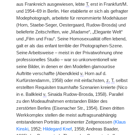
aus Frankreich ausgewiesen, lebte
T.
erst in Frankfurt/M.
und 1954–69 in Berlin. Hier etablierte er sich als gefragter
Modephotograph, arbeitete für renommierte Modehäuser
(Horn, Staebe-Seger, Oestergaard, Rudow-Brosda) und
belieferte Zeitschriften, wie „Madame“, „Elegante Welt“
und „Film und Frau“. Seine Homosexualität offen lebend,
galt er als das enfant terrible der Photographen-Szene.
Seine Arbeitsweise – meist in der Privatwohnung ohne
professionelles Studio – war so unkonventionell wie
seine Bilder, in denen er den Modellen glamouröse
Auftritte verschaffte (Abendkleid
v.
Horn auf d.
Kurfürstendamm, 1958) oder mit einfachsten,
z.
T.
selbst
erstellten Requisiten traumhafte Szenarien kreierte (Nico
in e. Ballkleid
v.
Sinaida Rudow-Brosda, 1958). Parallel
zu den Modeaufnahmen entstanden Bilder des
zerstörten Berlins (Eisenacher Str., 1954). Einen dritten
Werkkomplex stellen die meist auftragsunabhängig
entstandenen Porträts prominenter Zeitgenossen
(Klaus
Kinski
, 1952;
Hildegard Knef
, 1958; Andreas Baader,