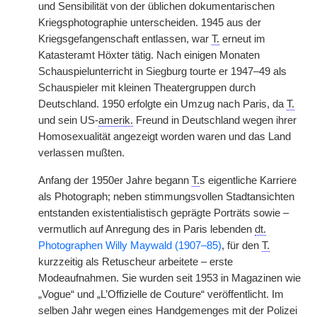
und Sensibilität von der üblichen dokumentarischen
Kriegsphotographie unterscheiden. 1945 aus der
Kriegsgefangenschaft entlassen, war
T.
erneut im
Katasteramt Höxter tätig. Nach einigen Monaten
Schauspielunterricht in Siegburg tourte er 1947–49 als
Schauspieler mit kleinen Theatergruppen durch
Deutschland. 1950 erfolgte ein Umzug nach Paris, da
T.
und sein US-
amerik.
Freund in Deutschland wegen ihrer
Homosexualität angezeigt worden waren und das Land
verlassen mußten.
Anfang der 1950er Jahre begann
T.
s eigentliche Karriere
als Photograph; neben stimmungsvollen Stadtansichten
entstanden existentialistisch geprägte Porträts sowie –
vermutlich auf Anregung des in Paris lebenden
dt.
Photographen Willy Maywald (1907–85)
, für den
T.
kurzzeitig als Retuscheur arbeitete – erste
Modeaufnahmen. Sie wurden seit 1953 in Magazinen wie
„Vogue“ und „L’Offizielle de Couture“ veröffentlicht. Im
selben Jahr wegen eines Handgemenges mit der Polizei