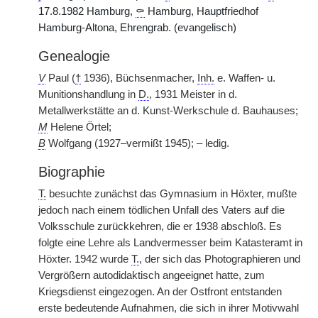
17.8.1982 Hamburg,
⚰
Hamburg, Hauptfriedhof
Hamburg-Altona, Ehrengrab. (evangelisch)
Genealogie
V
Paul (
†
1936), Büchsenmacher,
Inh.
e. Waffen- u.
Munitionshandlung in
D.
, 1931 Meister in d.
Metallwerkstätte an d. Kunst-Werkschule d. Bauhauses;
M
Helene Örtel;
B
Wolfgang (1927–vermißt 1945); – ledig.
Biographie
T.
besuchte zunächst das Gymnasium in Höxter, mußte
jedoch nach einem tödlichen Unfall des Vaters auf die
Volksschule zurückkehren, die er 1938 abschloß. Es
folgte eine Lehre als Landvermesser beim Katasteramt in
Höxter. 1942 wurde
T.
, der sich das Photographieren und
Vergrößern autodidaktisch angeeignet hatte, zum
Kriegsdienst eingezogen. An der Ostfront entstanden
erste bedeutende Aufnahmen, die sich in ihrer Motivwahl