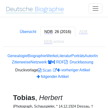
Deutsche
Biographie
Übersicht
NDB
26 (2016)
ADB
NDB
-online
Genealogie
Biographie
Werke
Literatur
Porträts
Autor/in
Zitierweise
Netzwerk
RDF
Druckfassung
Druckvorlage
vorheriger Artikel
Scan
folgender Artikel
Tobias
,
Herbert
|
Photograph, Schauspieler,
*
14.12.1924 Dessau,
†