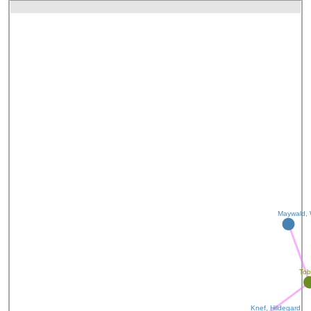
Maywald, W
Tob
Knef, Hildegard