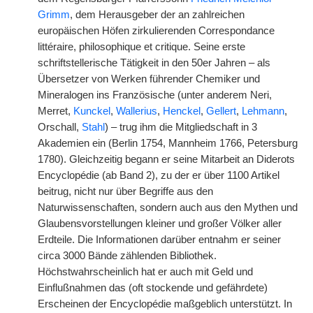
Grimm
, dem Herausgeber der an zahlreichen
europäischen Höfen zirkulierenden Correspondance
littéraire, philosophique et critique. Seine erste
schriftstellerische Tätigkeit in den 50er Jahren – als
Übersetzer von Werken führender Chemiker und
Mineralogen ins Französische (unter anderem Neri,
Merret,
Kunckel
,
Wallerius
,
Henckel
,
Gellert
,
Lehmann
,
Orschall,
Stahl
) – trug ihm die Mitgliedschaft in 3
Akademien ein (Berlin 1754, Mannheim 1766, Petersburg
1780). Gleichzeitig begann er seine Mitarbeit an Diderots
Encyclopédie (ab Band 2), zu der er über 1100 Artikel
beitrug, nicht nur über Begriffe aus den
Naturwissenschaften, sondern auch aus den Mythen und
Glaubensvorstellungen kleiner und großer Völker aller
Erdteile. Die Informationen darüber entnahm er seiner
circa 3000 Bände zählenden Bibliothek.
Höchstwahrscheinlich hat er auch mit Geld und
Einflußnahmen das (oft stockende und gefährdete)
Erscheinen der Encyclopédie maßgeblich unterstützt. In