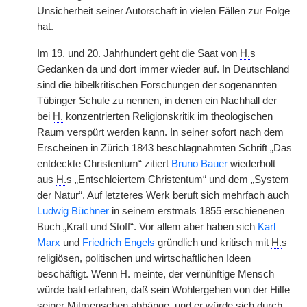
Unsicherheit seiner Autorschaft in vielen Fällen zur Folge
hat.
Im 19. und 20. Jahrhundert geht die Saat von
H.
s
Gedanken da und dort immer wieder auf. In Deutschland
sind die bibelkritischen Forschungen der sogenannten
Tübinger Schule zu nennen, in denen ein Nachhall der
bei
H.
konzentrierten Religionskritik im theologischen
Raum verspürt werden kann. In seiner sofort nach dem
Erscheinen in Zürich 1843 beschlagnahmten Schrift „Das
entdeckte Christentum“ zitiert
Bruno Bauer
wiederholt
aus
H.
s „Entschleiertem Christentum“ und dem „System
der Natur“. Auf letzteres Werk beruft sich mehrfach auch
Ludwig Büchner
in seinem erstmals 1855 erschienenen
Buch „Kraft und Stoff“. Vor allem aber haben sich
Karl
Marx
und
Friedrich Engels
gründlich und kritisch mit
H.
s
religiösen, politischen und wirtschaftlichen Ideen
beschäftigt. Wenn
H.
meinte, der vernünftige Mensch
würde bald erfahren, daß sein Wohlergehen von der Hilfe
seiner Mitmenschen abhänge, und er würde sich durch