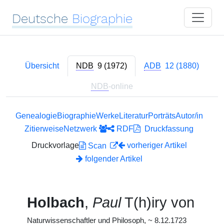
Deutsche
Biographie
Übersicht
NDB
9 (1972)
ADB
12 (1880)
NDB
-online
Genealogie
Biographie
Werke
Literatur
Porträts
Autor/in
Zitierweise
Netzwerk
RDF
Druckfassung
Druckvorlage
vorheriger Artikel
Scan
folgender Artikel
Holbach
,
Paul
T(h)iry von
Naturwissenschaftler und Philosoph,
~
8.12.1723