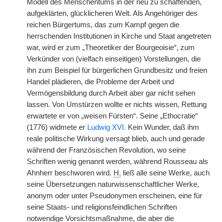
Modell des Menschentums in der neu zu schaffenden,
aufgeklärten, glücklicheren Welt. Als Angehöriger des
reichen Bürgertums, das zum Kampf gegen die
herrschenden Institutionen in Kirche und Staat angetreten
war, wird er zum „Theoretiker der Bourgeoisie“, zum
Verkünder von (vielfach einseitigen) Vorstellungen, die
ihn zum Beispiel für bürgerlichen Grundbesitz und freien
Handel plädieren, die Probleme der Arbeit und
Vermögensbildung durch Arbeit aber gar nicht sehen
lassen. Von Umstürzen wollte er nichts wissen, Rettung
erwartete er von „weisen Fürsten“. Seine „Ethocratie“
(1776) widmete er
Ludwig XVI.
Kein Wunder, daß ihm
reale politische Wirkung versagt blieb, auch und gerade
während der Französischen Revolution, wo seine
Schriften wenig genannt werden, während Rousseau als
Ahnherr beschworen wird.
H.
ließ alle seine Werke, auch
seine Übersetzungen naturwissenschaftlicher Werke,
anonym oder unter Pseudonymen erscheinen, eine für
seine Staats- und religionsfeindlichen Schriften
notwendige Vorsichtsmaßnahme, die aber die