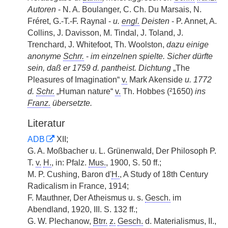
Autoren
- N. A. Boulanger, C. Ch. Du Marsais, N.
Fréret, G.-T.-F. Raynal -
u.
engl.
Deisten
- P. Annet, A.
Collins, J. Davisson, M. Tindal, J. Toland, J.
Trenchard, J. Whitefoot, Th. Woolston,
dazu einige
anonyme
Schrr.
-
im einzelnen spielte. Sicher dürfte
sein, daß er 1759 d. pantheist. Dichtung
„The
Pleasures of Imagination“
v.
Mark Akenside
u. 1772
d.
Schr.
„Human nature“
v.
Th. Hobbes (²1650)
ins
Franz.
übersetzte.
Literatur
ADB
XII;
G. A. Moßbacher u. L. Grünenwald, Der Philosoph P.
T.
v.
H.
, in: Pfalz.
Mus.
, 1900, S. 50 ff.;
M. P. Cushing, Baron d'
H.
, A Study of 18th Century
Radicalism in France, 1914;
F. Mauthner, Der Atheismus u. s.
Gesch.
im
Abendland, 1920, III. S. 132 ff.;
G. W. Plechanow,
Btrr.
z.
Gesch.
d. Materialismus, II.,