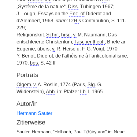
„Système de la nature“,
Diss.
Tübingen 1967;
J. Lough, Essays on the
Enc. of
Diderot and
d'Alembert, 1968,
darin
: D'
H.
s Contribution, S. 111-
229;
Religionskrit.
Schrr.
,
hrsg.
v.
M. Naumann, Das
entschleierte Christentum,
Taschentheol.
, Briefe an
Eugenie, übers,
v.
R. Heise u. F. G. Voigt, 1970;
Y. Benot, Diderot, de l'athéisme à l'anticolonialisme,
1970,
bes.
S. 42 ff.
Porträts
Ölgem.
v.
A. Roslin, 1774 (Paris,
Slg.
G.
Wildenstein),
Abb.
in: Pfälzer
Lb.
I, 1965.
Autor/in
Hermann Sauter
Zitierweise
Sauter, Hermann, "Holbach, Paul T(h)iry von" in: Neue