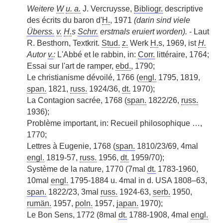
Weitere
W
u. a.
J. Vercruysse,
Bibliogr.
descriptive
des écrits du baron d'
H.
, 1971
(darin sind viele
Überss.
v.
H.
s
Schrr.
erstmals eruiert worden).
- Laut
R. Besthorn, Textkrit.
Stud.
z.
Werk
H.
s, 1969, ist
H.
Autor
v.
:
L'Abbé et le rabbin, in:
Corr.
littéraire, 1764;
Essai sur l'art de ramper,
ebd.
, 1790;
Le christianisme dévoilé, 1766 (
engl.
1795, 1819,
span.
1821,
russ.
1924/36,
dt.
1970);
La Contagion sacrée, 1768 (
span.
1822/26,
russ.
1936);
Problème important, in: Recueil philosophique …,
1770;
Lettres à Eugenie, 1768 (
span.
1810/23/69, 4mal
engl.
1819-57,
russ.
1956,
dt.
1959/70);
Système de la nature, 1770 (7mal
dt.
1783-1960,
10mal
engl.
1795-1884 u. 4mal in d. USA 1808–63,
span.
1822/23, 3mal
russ.
1924-63,
serb.
1950,
rumän.
1957,
poln.
1957,
japan.
1970);
Le Bon Sens, 1772 (8mal
dt.
1788-1908, 4mal
engl.