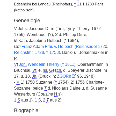
Edesheim bei Landau (Rheinpfalz),
†
21.1.1789 Paris.
(katholisch)
Genealogie
V
Johs.
Jacobus Dirre (Tirri, Tyrry, Thierry, 1672–
1756), Weinbauer (?),
S
d. Philipp Dirre;
M
Kath.
Jacobina Holbach (
*
1684);
Om
Franz Adam
Frhr.
v.
Holbach (Reichsadel 1720,
Reichsfrhr.
1728,
†
1753)
, Bank- u. Börsenmakler in
P.
;
Vt
Joh.
Wendelin Thierry (
†
1811)
, Oberamtmann in
Bruchsal,
Vf.
e.
hs.
Gesch.
d. Speyerer Bischöfe im
17. u. 18.
Jh.
(Druck in:
ZGORh
96, 1948);
-
⚭
1) 1750 Suzanne (
†
1754), 2) 1756 Charlotte-
Suzanne, beide
T
d. Nicolaus Daine u. d. Susanne
Westerburg (
Cousine
H.
s);
1
S
aus 1), 1
S
, 2
T
aus 2).
Biographie