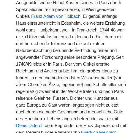
Ausgebildet wurde
H.
auf Kosten seines in Paris durch
Spekulationen reich gewordenen, in Wien geadelten
Onkels
Franz Adam von Holbach
. Er genoß anfangs
Hauslehrerunterricht in Edesheim, die weitere Erziehung
wohl ganz – unbekannt wo – in Frankreich. 1744-48 war
er zu Universitätsstudien in Leiden und erhielt durch die
dort herrschende Toleranz und die auf exakter
Naturbeobachtung beruhende Verbindung reiner und
angewandter Forschung seine besondere Prägung. Seit
1748/49 lebte er in Paris. Der vom Onkel ererbte
Reichtum und Adel erlaubte ihm, ein großes Haus zu
führen, in dem die bedeutendsten Wissenschaftler (vor
allem Chemiker, Ärzte, Ingenieure) und Schriftsteller sich
regelmäßig zweimal in der Woche trafen und nach Paris
reisende Gelehrte, Fürsten, Dichter und Künstler aus
ganz Europa zu Gast waren, angezogen nicht zuletzt
auch durch die noble Gesinnung und menschliche Güte
des Hausherrn. Lebenslänglich befreundet war er mit
Denis Diderot
, dem Begründer der Encyclopédie, und
|
mit
dem Regensburger Pfarrerssohn
Friedrich Melchior