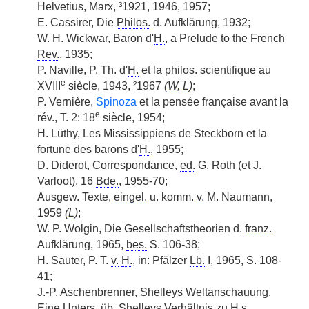
Helvetius, Marx, ³1921, 1946, 1957;
E. Cassirer, Die
Philos.
d. Aufklärung, 1932;
W. H. Wickwar, Baron d'
H.
, a Prelude to the French
Rev.
, 1935;
P. Naville, P. Th. d'
H.
et la philos. scientifique au
e
XVIII
siècle, 1943, ²1967
(
W
,
L
)
;
P. Vernière,
Spinoza
et la pensée française avant la
e
rév., T. 2: 18
siècle, 1954;
H. Lüthy, Les Mississippiens de Steckborn et la
fortune des barons d'
H.
, 1955;
D. Diderot, Correspondance,
ed.
G. Roth (et J.
Varloot), 16
Bde.
, 1955-70;
Ausgew. Texte,
eingel.
u. komm.
v.
M. Naumann,
1959
(
L
)
;
W. P. Wolgin, Die Gesellschaftstheorien d.
franz.
Aufklärung, 1965,
bes.
S. 106-38;
H. Sauter, P. T.
v.
H.
, in: Pfälzer
Lb.
I, 1965, S. 108-
41;
J.-P. Aschenbrenner, Shelleys Weltanschauung,
Eine
Unters.
üb.
Shelleys Verhältnis zu
H.
s