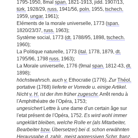
1795-1950, 8mal
span.
1821-1913, jidd. 1907/13,
türk.
1928/29,
russ.
1941/56,
poln.
1955,
tschech.
1959,
ungar.
1961);
Eléments de la morale universelle, 1773 (
span.
1820/23/37,
russ.
1963);
Système social, 1773 (
dt.
1788/95, 1898,
tschech.
1960);
La Politique naturelle, 1773 (
ital.
1778, 1879,
dt.
1795/96, 1798
russ.
1963);
La Morale universelle, 1776 (9mal
span.
1812-43,
dt.
1898);
höchstwahrsch. auch
v.
Ethocratie (1776).
Zur
Théol.
portative (1768)
lieferte er Vorrede u. einige Artikel.
Nicht
v.
H.
ist der ihm früher
zugeschr.
Arrêt rendu à
l'Amphithéatre de l'Opéra, 1753;
ungesichert
Lettre à une dame d'un certain âge sur
l'etat présent de l'Opéra, 1752.
Es wird wohl immer
ungeklärt bleiben, welche Rolle er (als Mitarbeiter,
Bearbeiter
bzw.
Übersetzer) bei d. schon erwähnten
Herausgabe d.
zahlr.
, meist aggressiven
Schrr.
franz.