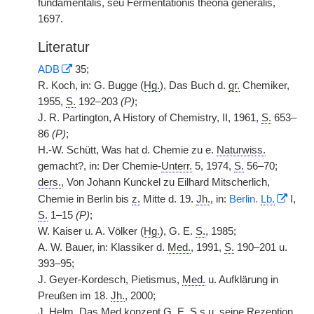
fundamentalis, seu Fermentationis theoria generalis,
1697.
Literatur
ADB
35;
R. Koch, in: G. Bugge (
Hg.
), Das Buch d.
gr.
Chemiker,
1955,
S.
192–203
(P)
;
J. R. Partington, A History of Chemistry, II, 1961,
S.
653–
86
(P)
;
H.-W. Schütt, Was hat d. Chemie zu e.
Naturwiss.
gemacht?, in: Der Chemie-
Unterr.
5, 1974,
S.
56–70;
ders.
, Von Johann Kunckel zu Eilhard Mitscherlich,
Chemie in Berlin bis
z.
Mitte d. 19.
Jh.
, in:
Berlin.
Lb.
I,
S.
1–15
(P)
;
W. Kaiser u. A. Völker (
Hg.
), G. E.
S.
, 1985;
A. W. Bauer, in: Klassiker d.
Med.
, 1991,
S.
190–201 u.
393–95;
J. Geyer-Kordesch, Pietismus,
Med.
u. Aufklärung in
Preußen im 18.
Jh.
, 2000;
J. Helm, Das Med.konzept G. E.
S.
s u. seine Rezeption