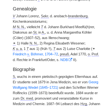
Genealogie
V
Johann Lorenz,
Sekr.
d. ansbach-
brandenburg.
Kirchenkonsistoriums;
M
N. N.
, vielleicht
T
d. Johann Burkhard Meelfü(h)rer,
Diakonus an
St.
in
A.
, u. d. Anna Margaretha Köhler
(Cöler) (1607–52), aus Illenschwang;
⚭
1) Halle
N. N.
, 2) Regina Elisabeth Wesener;
K
u. a.
1
T
aus 1) (früh †),
T
aus 2) Luise Charlotte (⚭
Friedrich
v.
Böhmer, 1704–72
,
preuß.
Adel 1770,
o.
Prof.
d. Rechte in Frankfurt/Oder, s.
NDB
II).
Biographie
S.
wuchs in einem pietistisch geprägten Elternhaus auf.
Er studierte seit 1679 in Jena Medizin, wo er von
Georg
Wolfgang Wedel (1645–1721)
und den Schriften Werner
Rolfincks (1599–1673) beeinflußt wurde. 1684 wurde er
zum
Dr. med.
promoviert und veranstaltete Kurse in
Medizin und Chemie. 1687–94 Leibarzt des
Hzg.
Johann