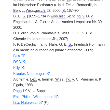
im Halleschen Pietismus u. in d. Zeit d. Romantik, in:
Berr.
z.
Wiss.gesch.
23, 2000,
S.
167–90;
G. E.
S.
(1659–1734 in
wiss.
hist.
Sicht,
|
hg.
v.
D.
v.
Engelhardt u. A. Gierer, Acta historica
Leopoldina
Nr.
30,
2000;
U. Bieller, Von d. Phantasie
z.
Wiss.
, G. E.
S.
u. d.
Chemie im achtzehnten
Jh.
, 2007;
F. P. DeCeglia, I fari di Halle, G. E.
S.
, Friedrich Hoffmann
e la medicina europea del primo Settecento, 2009;
BLÄ
;
DSB
;
Killy
;
Kreuter, Neurologen
;
Alchemie,
Lex.
e. hermet.
Wiss.
,
hg.
v.
C. Priesner u. K.
Figala, 1998;
Pogg.
VII a
Suppl.
;
Enz.
Philos.
Wiss.theorie
;
Lex.
Naturwiss.
(P).