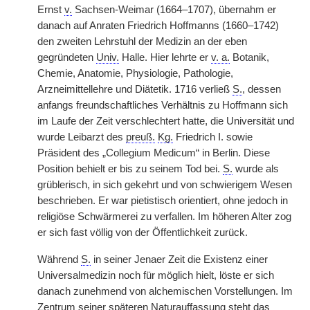
Ernst
v.
Sachsen-Weimar (1664–1707), übernahm er
danach auf Anraten Friedrich Hoffmanns (1660–1742)
den zweiten Lehrstuhl der Medizin an der eben
gegründeten
Univ.
Halle. Hier lehrte er
v. a.
Botanik,
Chemie, Anatomie, Physiologie, Pathologie,
Arzneimittellehre und Diätetik. 1716 verließ
S.
, dessen
anfangs freundschaftliches Verhältnis zu Hoffmann sich
im Laufe der Zeit verschlechtert hatte, die Universität und
wurde Leibarzt des
preuß.
Kg.
Friedrich I. sowie
Präsident des „Collegium Medicum“ in Berlin. Diese
Position behielt er bis zu seinem Tod bei.
S.
wurde als
grüblerisch, in sich gekehrt und von schwierigem Wesen
beschrieben. Er war pietistisch orientiert, ohne jedoch in
religiöse Schwärmerei zu verfallen. Im höheren Alter zog
er sich fast völlig von der Öffentlichkeit zurück.
Während
S.
in seiner Jenaer Zeit die Existenz einer
Universalmedizin noch für möglich hielt, löste er sich
danach zunehmend von alchemischen Vorstellungen. Im
Zentrum seiner späteren Naturauffassung steht das