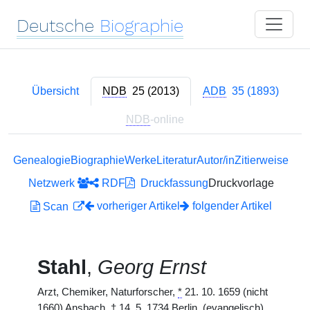
Deutsche
Biographie
Übersicht
NDB
25 (2013)
ADB
35 (1893)
NDB
-online
Genealogie
Biographie
Werke
Literatur
Autor/in
Zitierweise
Netzwerk
RDF
Druckfassung
Druckvorlage
vorheriger Artikel
folgender Artikel
Scan
Stahl
,
Georg Ernst
Arzt, Chemiker, Naturforscher,
*
21. 10. 1659 (nicht
1660) Ansbach,
†
14. 5. 1734 Berlin. (evangelisch)