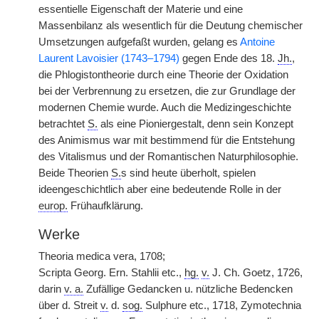
essentielle Eigenschaft der Materie und eine
Massenbilanz als wesentlich für die Deutung chemischer
Umsetzungen aufgefaßt wurden, gelang es
Antoine
Laurent Lavoisier (1743–1794)
gegen Ende des 18.
Jh.
,
die Phlogistontheorie durch eine Theorie der Oxidation
bei der Verbrennung zu ersetzen, die zur Grundlage der
modernen Chemie wurde. Auch die Medizingeschichte
betrachtet
S.
als eine Pioniergestalt, denn sein Konzept
des Animismus war mit bestimmend für die Entstehung
des Vitalismus und der Romantischen Naturphilosophie.
Beide Theorien
S.
s sind heute überholt, spielen
ideengeschichtlich aber eine bedeutende Rolle in der
europ.
Frühaufklärung.
Werke
Theoria medica vera, 1708;
Scripta Georg. Ern. Stahlii etc.,
hg.
v.
J. Ch. Goetz, 1726,
darin
v. a.
Zufällige Gedancken u. nützliche Bedencken
über d. Streit
v.
d.
sog.
Sulphure etc., 1718, Zymotechnia