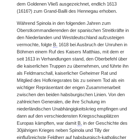
dem Goldenen Vließ ausgezeichnet, endlich 1613
(1616?) zum Grand-Bailli des Hennegau erhoben.
Während Spinola in den folgenden Jahren zum
Oberstkommandierenden der spanischen Streitkräfte in
den Niederlanden und Westdeutschland aufzusteigen
vermochte, folgte
B.
1618 bei Ausbruch der Unruhen in
Böhmen einem Ruf des Kaisers Matthias, mit dem er
seit 1613 in Verhandlungen stand, den Oberbefehl über
die kaiserlichen Truppen zu übernehmen, und führte ihn
als Feldmarschall, kaiserlicher Geheimer Rat und
Mitglied des Hofkriegsrates bis zu seinem Tod als ein
wichtiger Repräsentant der engen Zusammenarbeit
zwischen den beiden habsburgischen Linien. Von den
zahlreichen Generalen, die ihre Schulung im
niederländischen Unabhängigkeitskrieg empfingen und
dann auf den verschiedensten Kriegsschauplätzen
Europas kämpften, war damit
B.
in der Geschichte des
30jährigen Krieges neben Spinola und Tilly der
einflußreichste Feldherr auf habsburgisch-katholischer