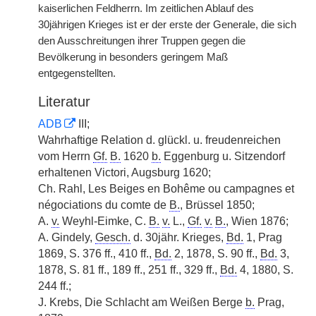
kaiserlichen Feldherrn. Im zeitlichen Ablauf des
30jährigen Krieges ist er der erste der Generale, die sich
den Ausschreitungen ihrer Truppen gegen die
Bevölkerung in besonders geringem Maß
entgegenstellten.
Literatur
ADB
III;
Wahrhaftige Relation d. glückl. u. freudenreichen
vom Herrn
Gf.
B.
1620
b.
Eggenburg u. Sitzendorf
erhaltenen Victori, Augsburg 1620;
Ch. Rahl, Les Beiges en Bohême ou campagnes et
négociations du comte de
B.
, Brüssel 1850;
A.
v.
Weyhl-Eimke, C.
B.
v.
L.,
Gf.
v.
B.
, Wien 1876;
A. Gindely,
Gesch.
d. 30jähr. Krieges,
Bd.
1, Prag
1869, S. 376 ff., 410 ff.,
Bd.
2, 1878, S. 90 ff.,
Bd.
3,
1878, S. 81 ff., 189 ff., 251 ff., 329 ff.,
Bd.
4, 1880, S.
244 ff.;
J. Krebs, Die Schlacht am Weißen Berge
b.
Prag,