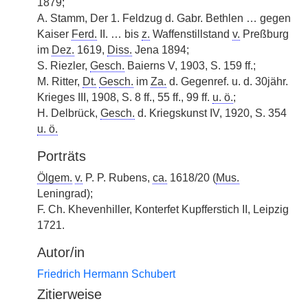
1879;
A. Stamm, Der 1. Feldzug d. Gabr. Bethlen … gegen
Kaiser
Ferd.
II. … bis
z.
Waffenstillstand
v.
Preßburg
im
Dez.
1619,
Diss.
Jena 1894;
S. Riezler,
Gesch.
Baierns V, 1903, S. 159 ff.;
M. Ritter,
Dt.
Gesch.
im
Za.
d. Gegenref. u. d. 30jähr.
Krieges III, 1908, S. 8 ff., 55 ff., 99 ff.
u. ö.
;
H. Delbrück,
Gesch.
d. Kriegskunst IV, 1920, S. 354
u. ö.
Porträts
Ölgem.
v.
P. P. Rubens,
ca.
1618/20 (
Mus.
Leningrad);
F. Ch. Khevenhiller, Konterfet Kupfferstich II, Leipzig
1721.
Autor/in
Friedrich Hermann Schubert
Zitierweise