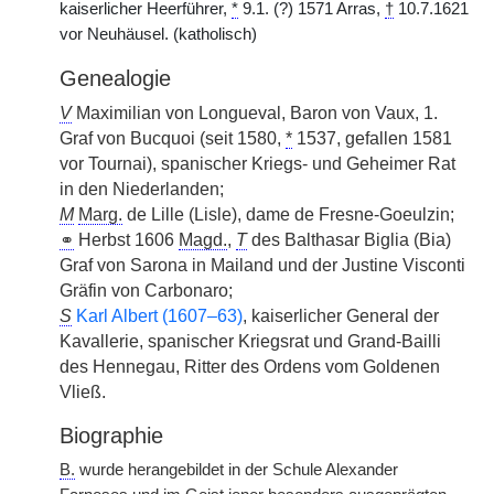
kaiserlicher Heerführer,
*
9.1. (?) 1571 Arras,
†
10.7.1621
vor Neuhäusel. (katholisch)
Genealogie
V
Maximilian von Longueval, Baron von Vaux, 1.
Graf von Bucquoi (seit 1580,
*
1537, gefallen 1581
vor Tournai), spanischer Kriegs- und Geheimer Rat
in den Niederlanden;
M
Marg.
de Lille (Lisle), dame de Fresne-Goeulzin;
⚭
Herbst 1606
Magd.
,
T
des Balthasar Biglia (Bia)
Graf von Sarona in Mailand und der Justine Visconti
Gräfin von Carbonaro;
S
Karl Albert (1607–63)
, kaiserlicher General der
Kavallerie, spanischer Kriegsrat und Grand-Bailli
des Hennegau, Ritter des Ordens vom Goldenen
Vließ.
Biographie
B.
wurde herangebildet in der Schule Alexander