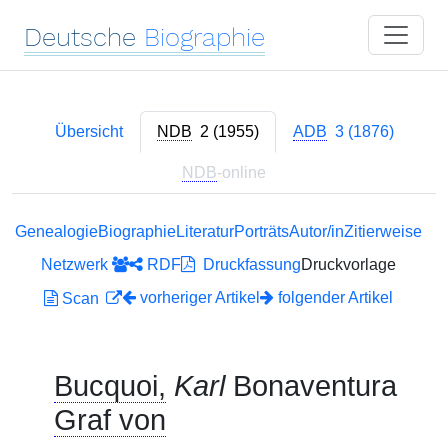
Deutsche
Biographie
Übersicht
NDB
2 (1955)
ADB
3 (1876)
NDB
-online
Genealogie
Biographie
Literatur
Porträts
Autor/in
Zitierweise
Netzwerk
RDF
Druckfassung
Druckvorlage
vorheriger Artikel
folgender Artikel
Scan
Bucquoi,
Karl
Bonaventura
Graf von