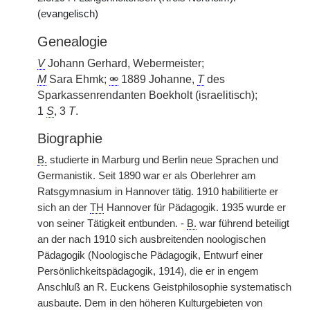
(evangelisch)
Genealogie
V
Johann Gerhard, Webermeister;
M
Sara Ehmk;
⚮
1889 Johanne,
T
des
Sparkassenrendanten Boekholt (israelitisch);
1
S
, 3
T
.
Biographie
B.
studierte in Marburg und Berlin neue Sprachen und
Germanistik. Seit 1890 war er als Oberlehrer am
Ratsgymnasium in Hannover tätig. 1910 habilitierte er
sich an der
TH
Hannover für Pädagogik. 1935 wurde er
von seiner Tätigkeit entbunden. -
B.
war führend beteiligt
an der nach 1910 sich ausbreitenden noologischen
Pädagogik (Noologische Pädagogik, Entwurf einer
Persönlichkeitspädagogik, 1914), die er in engem
Anschluß an R. Euckens Geistphilosophie systematisch
ausbaute. Dem in den höheren Kulturgebieten von