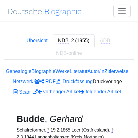
Deutsche
Biographie
Übersicht
NDB
2 (1955)
ADB
NDB
-online
Genealogie
Biographie
Werke
Literatur
Autor/in
Zitierweise
Netzwerk
RDF
Druckfassung
Druckvorlage
vorheriger Artikel
folgender Artikel
Scan
Budde
,
Gerhard
Schulreformer,
*
19.2.1865 Leer (Ostfriesland),
†
2.3.1944 Langenholtensen (Kreis Northeim).