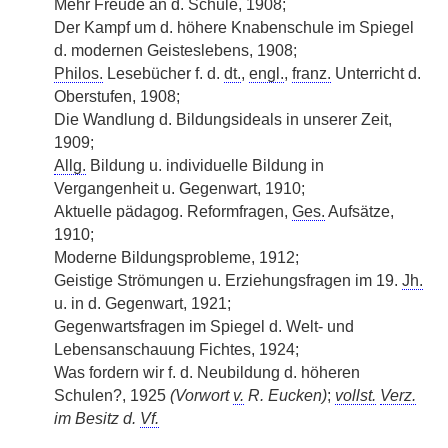
Mehr Freude an d. Schule, 1908;
Der Kampf um d. höhere Knabenschule im Spiegel
d. modernen Geisteslebens, 1908;
Philos.
Lesebücher f. d.
dt.
,
engl.
,
franz.
Unterricht d.
Oberstufen, 1908;
Die Wandlung d. Bildungsideals in unserer Zeit,
1909;
Allg.
Bildung u. individuelle Bildung in
Vergangenheit u. Gegenwart, 1910;
Aktuelle pädagog. Reformfragen,
Ges.
Aufsätze,
1910;
Moderne Bildungsprobleme, 1912;
Geistige Strömungen u. Erziehungsfragen im 19.
Jh.
u. in d. Gegenwart, 1921;
Gegenwartsfragen im Spiegel d. Welt- und
Lebensanschauung Fichtes, 1924;
Was fordern wir f. d. Neubildung d. höheren
Schulen?, 1925
(Vorwort
v.
R. Eucken)
;
vollst.
Verz.
im Besitz d.
Vf.