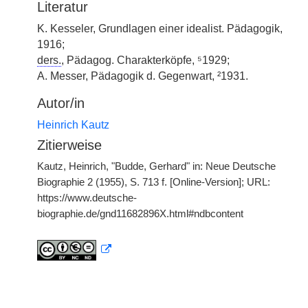
Literatur
K. Kesseler, Grundlagen einer idealist. Pädagogik,
1916;
ders.
, Pädagog. Charakterköpfe, ⁵1929;
A. Messer, Pädagogik d. Gegenwart, ²1931.
Autor/in
Heinrich Kautz
Zitierweise
Kautz, Heinrich, "Budde, Gerhard" in: Neue Deutsche
Biographie 2 (1955), S. 713 f. [Online-Version]; URL:
https://www.deutsche-
biographie.de/gnd11682896X.html#ndbcontent