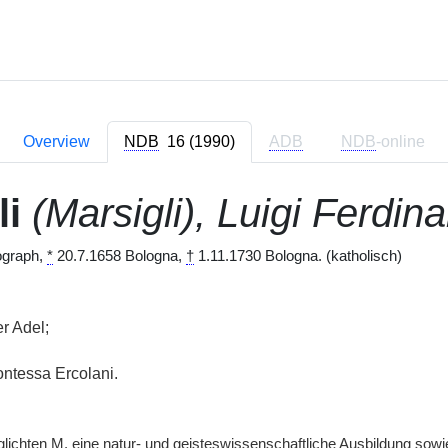
Overview
NDB
16 (1990)
ADB
NDB
-online
li
(Marsigli), Luigi Ferdin
ograph,
*
20.7.1658 Bologna,
†
1.11.1730 Bologna. (katholisch)
r Adel;
ntessa Ercolani.
glichten
M.
eine natur- und geisteswissenschaftliche Ausbildung sow