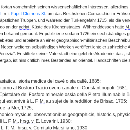
 fortan vornehmlich seinen wissenschaftlichen Interessen, allerdings
I.
mit
Papst Clemens XI.
um das Reichslehen Comacchio im Frühso
äpstlichen Truppen, und während der Türkengefahr 1715, als die
ven
do an der
adriat.
Küste des Kirchenstaates. Währenddessen hatte
M
 bekannt gemacht. Er publizierte sodann 1726 ein sechsbändiges ge
ebietes und arbeitete an einer geographisch-militärischen Beschreib
 Neben weiteren selbständigen Werken veröffentlichte er zahlreich
Venezia“. Er stiftete seiner Vaterstadt eine gelehrte Akademie, das „Isti
bergab, ist hinsichtlich ihres Bestandes an
oriental.
Handschriften die z
iatica, istoria medica del cavè o sia caffé, 1685;
ntorno al Bosforo Tracio overo canale di Constantinopoli, 1681;
Epistolare del Fosforo minerale ossia della Pietra illuminabile 
i est arrivé à L. F.
M.
au sujet de la reddition de Brisac, 1705;
de la Mer, 1725;
nico-mysicus, observationibus geographicis, historicis, physici
i L. F.
M.
,
hrsg.
v.
E. Lovarini, 1930;
i L. F.
M.
,
hrsg.
v.
Comitato Marsiliano, 1930;