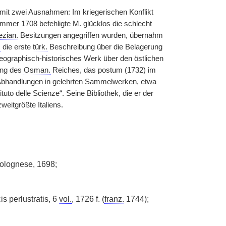
 mit zwei Ausnahmen: Im kriegerischen Konflikt
mmer 1708 befehligte
M.
glücklos die schlecht
ezian.
Besitzungen angegriffen wurden, übernahm
.
die erste
türk.
Beschreibung über die Belagerung
ographisch-historisches Werk über den östlichen
ung des
Osman.
Reiches, das postum (1732) im
e Abhandlungen in gelehrten Sammelwerken, etwa
tuto delle Scienze“. Seine Bibliothek, die er der
weitgrößte Italiens.
Bolognese, 1698;
s perlustratis, 6
vol.
, 1726 f. (
franz.
1744);