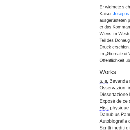
Er widmete sich
Kaiser
Josephs 
ausgerüsteten p
er das Komman
Wiens im Westen
Teil des Donaug
Druck erschien.
im „Giornale di 
Öffentlichkeit ü
Works
u. a.
Bevanda as
Osservazioni i
Dissertazione 
Exposé de ce qu
Hist.
physique 
Danubius Panno
Autobiografia d
Scritti inediti d