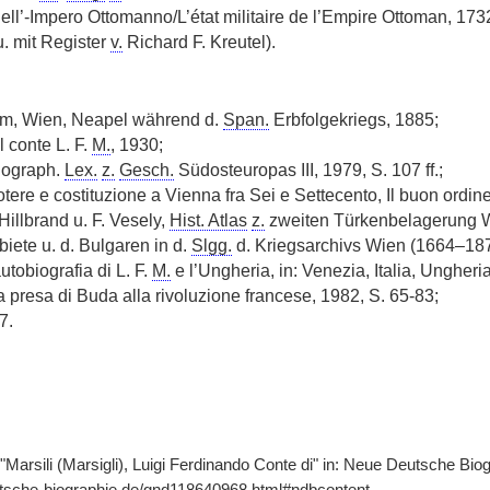
dell’-Impero Ottomanno/L’état militaire de l’Empire Ottoman, 1732
. mit Register
v.
Richard F. Kreutel).
m, Wien, Neapel während d.
Span.
Erbfolgekriegs, 1885;
 conte L. F.
M.
, 1930;
iograph.
Lex.
z.
Gesch.
Südosteuropas III, 1979, S. 107 ff.;
tere e costituzione a Vienna fra Sei e Settecento, Il buon ordine
Hillbrand u. F. Vesely,
Hist. Atlas
z.
zweiten Türkenbelagerung W
iete u. d. Bulgaren in d.
Slgg.
d. Kriegsarchivs Wien (1664–18
utobiografia di L. F.
M.
e l’Ungheria, in: Venezia, Italia, Ungheria
a presa di Buda alla rivoluzione francese, 1982, S. 65-83;
7.
"Marsili (Marsigli), Luigi Ferdinando Conte di" in: Neue Deutsche Biog