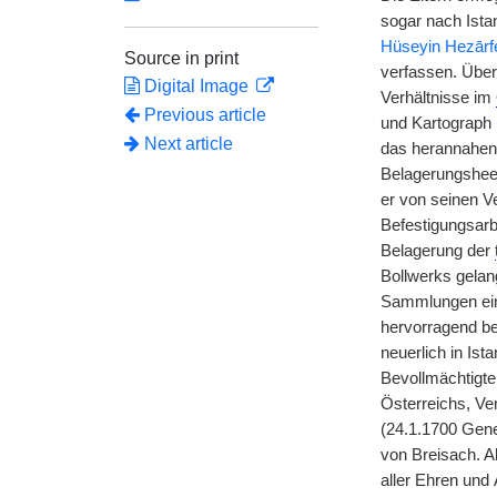
sogar nach Ista
Hüseyin Hezārf
Source in print
verfassen. Über
Digital Image
Verhältnisse im
Previous article
und Kartograph 
Next article
das herannahe
Belagerungsheer
er von seinen V
Befestigungsar
Belagerung der
Bollwerks gela
Sammlungen ein
hervorragend be
neuerlich in Ist
Bevollmächtigte
Österreichs, V
(24.1.1700 Gen
von Breisach. 
aller Ehren und 