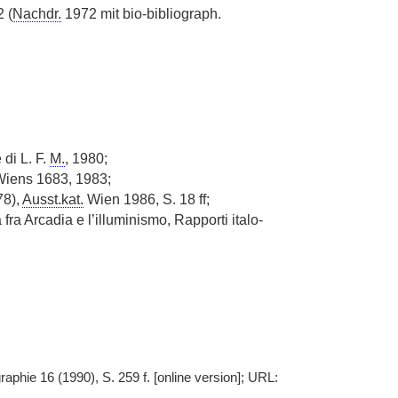
 (
Nachdr.
1972 mit bio-bibliograph.
 di L. F.
M.
, 1980;
iens 1683, 1983;
78),
Ausst.kat.
Wien 1986, S. 18 ff;
 fra Arcadia e l’illuminismo, Rapporti italo-
raphie 16 (1990), S. 259 f. [online version]; URL: