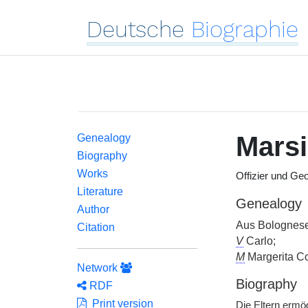
Deutsche
Biographie
Marsi
Genealogy
Biography
Works
Offizier und Ge
Literature
Genealogy
Author
Aus Bolognese
Citation
V
Carlo;
M
Margerita Co
Network
Biography
RDF
Print version
Die Eltern ermö