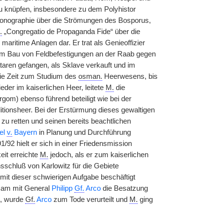
zu knüpfen, insbesondere zu dem Polyhistor
onographie über die Strömungen des Bosporus,
.
„Congregatio de Propaganda Fide“ über die
aritime Anlagen dar. Er trat als Genieoffizier
 zum Bau von Feldbefestigungen an der Raab gegen
aren gefangen, als Sklave verkauft und im
die Zeit zum Studium des
osman.
Heerwesens, bis
er im kaiserlichen Heer, leitete
M.
die
om) ebenso führend beteiligt wie bei der
ionsheer. Bei der Erstürmung dieses gewaltigen
k zu retten und seinen bereits beachtlichen
el
v.
Bayern
in Planung und Durchführung
/92 hielt er sich in einer Friedensmission
eit erreichte
M.
jedoch, als er zum kaiserlichen
schluß von Karlowitz für die Gebiete
it dieser schwierigen Aufgabe beschäftigt
am mit General
Philipp
Gf.
Arco
die Besatzung
n, wurde
Gf.
Arco
zum Tode verurteilt und
M.
ging