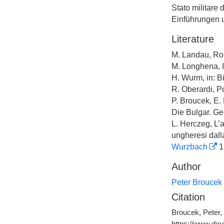
Stato militare 
Einführungen u
Literature
M. Landau, Ro
M. Longhena, Il
H. Wurm, in: B
R. Oberardi, Po
P. Broucek, E. 
Die Bulgar. Geb
L. Herczeg, L’a
ungheresi dall
Wurzbach
1
Author
Peter Broucek
Citation
Broucek, Peter, 