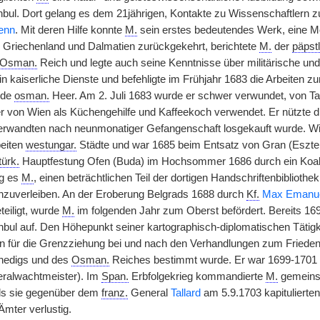
nbul. Dort gelang es dem 21jährigen, Kontakte zu Wissenschaftlern 
enn
. Mit deren Hilfe konnte
M.
sein erstes bedeutendes Werk, eine M
 Griechenland und Dalmatien zurückgekehrt, berichtete
M.
der
päpstl
Osman.
Reich und legte auch seine Kenntnisse über militärische und m
in kaiserliche Dienste und befehligte im Frühjahr 1683 die Arbeiten
nde
osman.
Heer. Am 2. Juli 1683 wurde er schwer verwundet, von Tat
 von Wien als Küchengehilfe und Kaffeekoch verwendet. Er nützte 
erwandten nach neunmonatiger Gefangenschaft losgekauft wurde. Wied
beiten
westungar.
Städte und war 1685 beim Entsatz von Gran (Eszterg
türk.
Hauptfestung Ofen (Buda) im Hochsommer 1686 durch ein Koalit
ng es
M.
, einen beträchtlichen Teil der dortigen Handschriftenbibliothe
zuverleiben. An der Eroberung Belgrads 1688 durch
Kf.
Max Emanu
teiligt, wurde
M.
im folgenden Jahr zum Oberst befördert. Bereits 1691
anbul auf. Den Höhepunkt seiner kartographisch-diplomatischen Tätigk
n für die Grenzziehung bei und nach den Verhandlungen zum Friedens
enedigs und des
Osman.
Reiches bestimmt wurde. Er war 1699-1701 m
eralwachtmeister). Im
Span.
Erbfolgekrieg kommandierte
M.
gemeins
Als sie gegenüber dem
franz.
General
Tallard
am 5.9.1703 kapitulierte
Ämter verlustig.