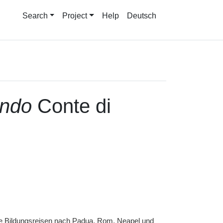
Search
Project
Help
Deutsch
ando
Conte di
ie Bildungsreisen nach Padua, Rom, Neapel und