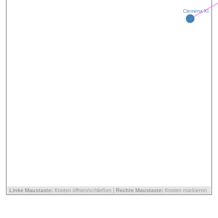
Clemens XI.
Linke Maustaste:
Knoten öffnen/schließen |
Rechte Maustaste:
Knoten markieren