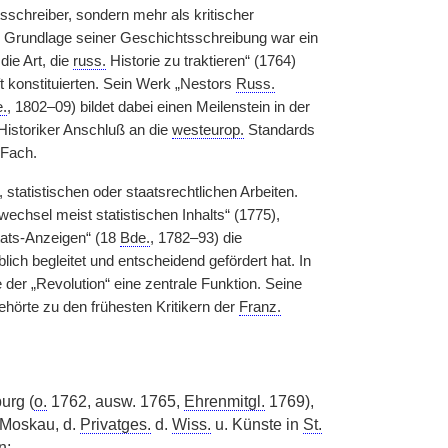
sschreiber, sondern mehr als kritischer
. Grundlage seiner Geschichtsschreibung war ein
ie Art, die
russ.
Historie zu traktieren“ (1764)
t konstituierten. Sein Werk „Nestors
Russ.
.
, 1802–09) bildet dabei einen Meilenstein in der
istoriker Anschluß an die
westeurop.
Standards
 Fach.
statistischen oder staatsrechtlichen Arbeiten.
fwechsel meist statistischen Inhalts“ (1775),
Stats-Anzeigen“ (18
Bde.
, 1782–93) die
ich begleitet und entscheidend gefördert hat. In
der „Revolution“ eine zentrale Funktion. Seine
hörte zu den frühesten Kritikern der
Franz.
urg (
o.
1762, ausw. 1765,
Ehrenmitgl.
1769),
, Moskau, d.
Privatges.
d.
Wiss.
u. Künste in
St.
n;