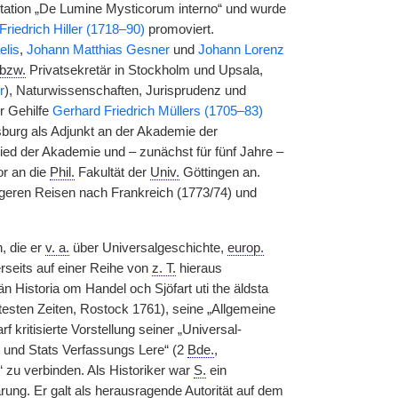
sertation „De Lumine Mysticorum interno“ und wurde
riedrich Hiller (1718–90)
promoviert.
elis
,
Johann Matthias Gesner
und
Johann Lorenz
bzw.
Privatsekretär in Stockholm und Upsala,
r
), Naturwissenschaften, Jurisprudenz und
r Gehilfe
Gerhard Friedrich Müllers (1705–83)
burg als Adjunkt an der Akademie der
ied der Akademie und – zunächst für fünf Jahre –
r an die
Phil.
Fakultät der
Univ.
Göttingen an.
ngeren Reisen nach Frankreich (1773/74) und
, die er
v. a.
über Universalgeschichte,
europ.
erseits auf einer Reihe von
z. T.
hieraus
n Historia om Handel och Sjöfart uti the äldsta
ltesten Zeiten, Rostock 1761), seine „Allgemeine
rf kritisierte Vorstellung seiner „Universal-
ht und Stats Verfassungs Lere“ (2
Bde.
,
“ zu verbinden. Als Historiker war
S.
ein
rung. Er galt als herausragende Autorität auf dem