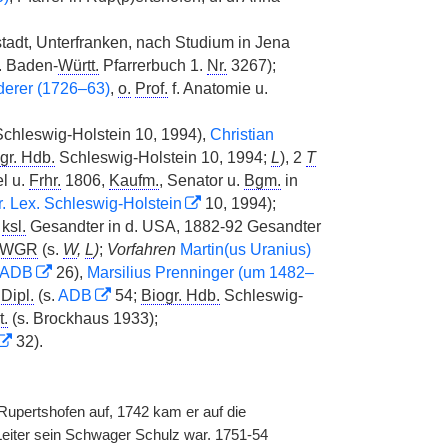
stadt, Unterfranken, nach Studium in Jena
s. Baden-
Württ.
Pfarrerbuch 1.
Nr.
3267);
erer (1726–63)
,
o.
Prof.
f. Anatomie u.
chleswig-Holstein 10, 1994),
Christian
gr. Hdb.
Schleswig-Holstein 10, 1994;
L
), 2
T
l u.
Frhr.
1806,
Kaufm.
, Senator u.
Bgm.
in
r. Lex. Schleswig-Holstein
10, 1994);
1
ksl.
Gesandter in d. USA, 1882-92 Gesandter
WGR
(s.
W
,
L
)
;
Vorfahren
Martin(us Uranius)
ADB
26),
Marsilius Prenninger (um 1482–
,
Dipl.
(s.
ADB
54;
Biogr. Hdb.
Schleswig-
t.
(s. Brockhaus 1933);
32).
Rupertshofen auf, 1742 kam er auf die
iter sein Schwager Schulz war. 1751-54