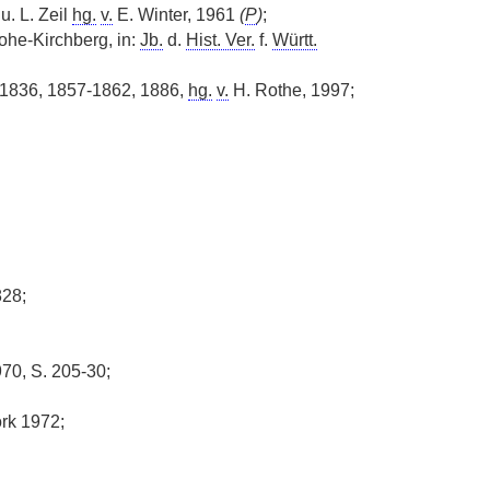
u. L. Zeil
hg.
v.
E. Winter, 1961
(
P
)
;
lohe-Kirchberg, in:
Jb.
d.
Hist. Ver.
f.
Württ.
-1836, 1857-1862, 1886,
hg.
v.
H. Rothe, 1997;
828;
70, S. 205-30;
rk 1972;