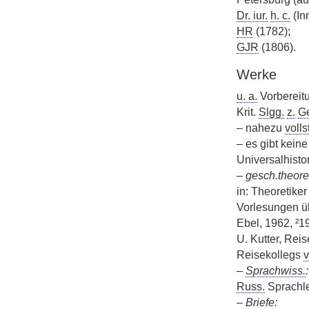
Dr. iur.
h. c.
(In
HR
(1782);
GJR
(1806).
Werke
u. a.
Vorbereit
Krit.
Slgg.
z.
G
– nahezu
vollst
– es gibt kei
Universalhisto
–
gesch.theore
in: Theoretiker
Vorlesungen ü
Ebel, 1962, ²1
U. Kutter, Re
Reisekollegs
v
–
Sprachwiss.
:
Russ.
Sprachl
–
Briefe: