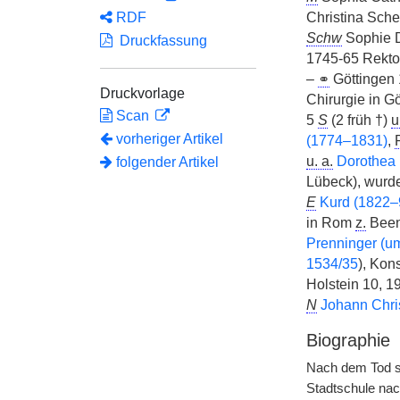
RDF
Christina Sch
Schw
Sophie D
Druckfassung
1745-65 Rektor
–
⚭
Göttingen
Druckvorlage
Chirurgie in Gö
Scan
5
S
(2 früh †)
u
vorheriger Artikel
(1774–1831)
,
u. a.
Dorothea
folgender Artikel
Lübeck), wurde
E
Kurd (1822–
in Rom
z.
Been
Prenninger (
1534/35
), Kon
Holstein 10, 1
N
Johann Chri
Biographie
Nach dem Tod s
Stadtschule na