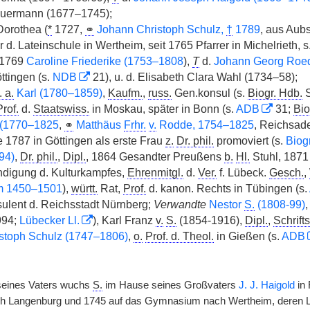
euermann (1677–1745);
orothea (
*
1727,
⚭
Johann Christoph Schulz,
†
1789
, aus Aub
 d. Lateinschule in Wertheim, seit 1765 Pfarrer in Michelrieth, 
 1769
Caroline Friederike (1753–1808
),
T
d.
Johann Georg Roed
ttingen (s.
NDB
21), u. d. Elisabeth Clara Wahl (1734–58);
. a.
Karl (1780–1859)
,
Kaufm.
,
russ.
Gen.konsul (s.
Biogr. Hdb.
S
Prof.
d.
Staatswiss.
in Moskau, später in Bonn (s.
ADB
31;
Bio
 (1770–1825
,
⚭
Matthäus
Frhr.
v.
Rodde, 1754–1825
, Reichsade
 1787 in Göttingen als erste Frau
z.
Dr. phil.
promoviert (s.
Biog
94)
,
Dr. phil.
,
Dipl.
, 1864 Gesandter Preußens
b.
Hl.
Stuhl, 187
digung d. Kulturkampfes,
Ehrenmitgl.
d.
Ver.
f. Lübeck.
Gesch.
,
um 1450–1501
),
württ.
Rat,
Prof.
d. kanon. Rechts in Tübingen (s.
sulent d. Reichsstadt Nürnberg;
Verwandte
Nestor
S.
(1808-99)
994;
Lübecker Ll.
), Karl Franz
v.
S.
(1854-1916),
Dipl.
,
Schrifts
stoph Schulz (1747–1806)
,
o.
Prof. d. Theol.
in Gießen (s.
ADB
eines Vaters wuchs
S.
im Hause seines Großvaters
J. J. Haigold
in 
ch Langenburg und 1745 auf das Gymnasium nach Wertheim, deren Le