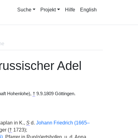
Suche
Projekt
Hilfe
English
ne
russischer Adel
haft Hohenlohe),
†
9.9.1809 Göttingen.
aplan in K.,
S
d.
Johann Friedrich (1665–
ger (
†
1723);
6)
, Pfarrer in Rup(p)ertshofen, u. d. Anna