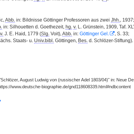
ic,
Abb.
in: Bildnisse Göttinger Professoren aus zwei
Jhh.
, 1937
.
in: Silhouetten d. Goethezeit,
hg.
v.
L. Grünstein, 1909, Taf. XLV
v.
J. E. Haid, 1779 (
Slg.
Voit),
Abb.
in:
Göttinger Gel.
, S. 33;
ächs. Staats- u.
Univ.bibl.
Göttingen,
Bes.
d. Schlözer-Stiftung).
 "Schlözer, August Ludwig von (russischer Adel 1803/04)" in: Neue De
https://www.deutsche-biographie.de/gnd118608339.html#ndbcontent