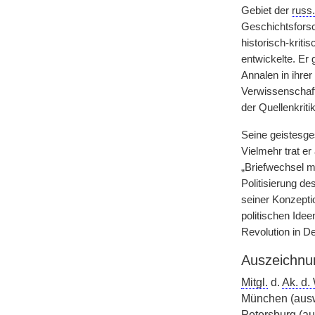
Gebiet der
russ.
Geschichtsforsc
historisch-krit
entwickelte. Er 
Annalen in ihre
Verwissenschaft
der Quellenkriti
Seine geistesge
Vielmehr trat er
„Briefwechsel me
Politisierung de
seiner Konzeptio
politischen Idee
Revolution in D
Auszeichnu
Mitgl.
d.
Ak. d.
München (ausw
Petersburg (a