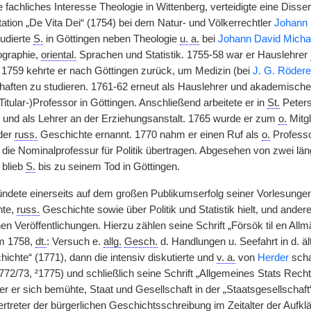
e fachliches Interesse Theologie in Wittenberg, verteidigte eine Dis
tation „De Vita Dei“ (1754) bei dem Natur- und Völkerrechtler
Johann F
udierte
S.
in Göttingen neben Theologie
u. a.
bei
Johann David Micha
graphie,
oriental.
Sprachen und Statistik. 1755-58 war er Hauslehrer
 1759 kehrte er nach Göttingen zurück, um Medizin (bei
J. G. Rödere
aften zu studieren. 1761-62 erneut als Hauslehrer und akademische
itular-)Professor in Göttingen. Anschließend arbeitete er in
St.
Peters
und als Lehrer an der Erziehungsanstalt. 1765 wurde er zum
o.
Mitgl
der
russ.
Geschichte ernannt. 1770 nahm er einen Ruf als
o.
Professo
die Nominalprofessur für Politik übertragen. Abgesehen von zwei lä
 blieb
S.
bis zu seinem Tod in Göttingen.
ndete einerseits auf dem großen Publikumserfolg seiner Vorlesungen
hte,
russ.
Geschichte sowie über Politik und Statistik hielt, und ander
 Veröffentlichungen. Hierzu zählen seine Schrift „Försök til en Allmä
lm 1758,
dt.
: Versuch e.
allg.
Gesch.
d. Handlungen u. Seefahrt in d. ä
ichte“ (1771), dann die intensiv diskutierte und
v. a.
von
Herder
|
scha
 1772/73, ²1775) und schließlich seine Schrift „Allgemeines Stats Rec
er er sich bemühte, Staat und Gesellschaft in der „Staatsgesellschaft
treter der bürgerlichen Geschichtsschreibung im Zeitalter der Aufklä