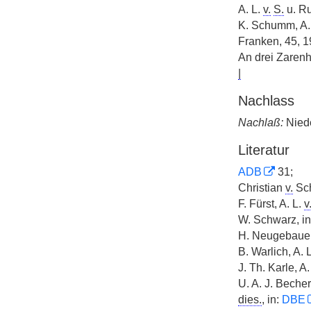
A. L.
v.
S.
u. Ru
K. Schumm, A.
Franken, 45, 1
An drei Zarenh
|
Nachlass
Nachlaß:
Niede
Literatur
ADB
31;
Christian
v.
Sch
F. Fürst, A. L.
v
W. Schwarz, i
H. Neugebaue
B. Warlich, A. 
J. Th. Karle, A.
U. A. J. Becher
dies.
, in:
DBE