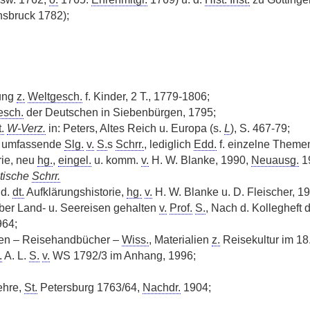
nsbruck 1782);
ung
z.
Weltgesch.
f. Kinder, 2 T., 1779-1806;
esch.
der Deutschen in Siebenbürgen, 1795;
.
W-Verz.
in: Peters, Altes Reich u. Europa (s.
L
), S. 467-79;
ne umfassende
Slg.
v.
S.
s
Schrr.
, lediglich
Edd.
f. einzelne Theme
rie, neu
hg.
,
eingel.
u. komm.
v.
H. W. Blanke, 1990,
Neuausg.
1
tische
Schrr.
 d.
dt.
Aufklärungshistorie,
hg.
v.
H. W. Blanke u. D. Fleischer, 19
ber Land- u. Seereisen gehalten
v.
Prof.
S.
, Nach d. Kollegheft d
964;
isen – Reisehandbücher –
Wiss.
, Materialien
z.
Reisekultur im 18
.
A. L.
S.
v.
WS 1792/3 im Anhang, 1996;
ehre,
St.
Petersburg 1763/64,
Nachdr.
1904;