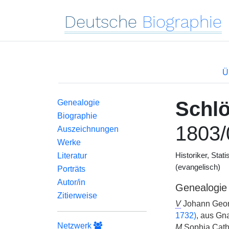
Deutsche
Biographie
Ü
Schlö
Genealogie
Biographie
1803/
Auszeichnungen
Werke
Literatur
Historiker, Stati
(evangelisch)
Porträts
Autor/in
Genealogie
Zitierweise
V
Johann Geor
1732)
, aus Gna
Netzwerk
M
Sophia Cath