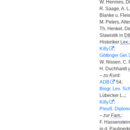
W. Hennies, D
R. Saage, A. L
Blanke u. Fleis
M. Peters, Alt
Th. Henkel, De
Slawistik in
Dtl
Historiker
Lex.
Killy
;
Göttinger Gel.
W. Nissen, C. 
H. Duchhardt
u
–
zu Kurd:
ADB
54;
Biogr. Lex. Sc
Lübecker L.,;
Killy
;
Preuß. Diplom
–
zur
Fam.
:
F. Hassenstein,
in d. Pauliner