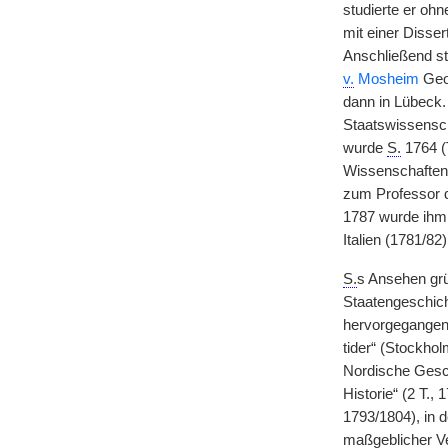
studierte er ohn
mit einer Disser
Anschließend st
v.
Mosheim
Geo
dann in Lübeck.
Staatswissensch
wurde
S.
1764 (T
Wissenschaften 
zum Professor 
1787 wurde ihm 
Italien (1781/82)
S.
s Ansehen grü
Staatengeschic
hervorgegangenen
tider“ (Stockho
Nordische Gesch
Historie“ (2 T.,
1793/1804), in d
maßgeblicher Ver