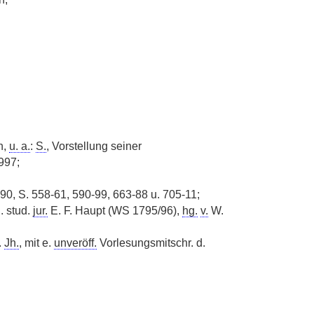
n,
u. a.
:
S.
, Vorstellung seiner
997;
90, S. 558-61, 590-99, 663-88 u. 705-11;
. stud.
jur.
E. F. Haupt (WS 1795/96),
hg.
v.
W.
.
Jh.
, mit e.
unveröff.
Vorlesungsmitschr. d.