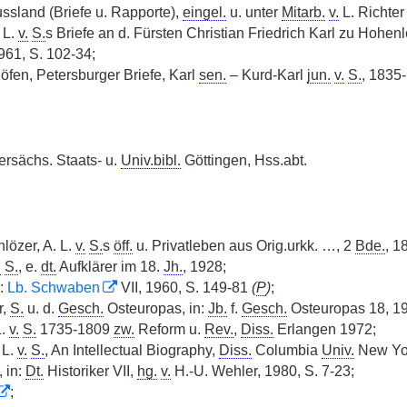
ssland (Briefe u. Rapporte),
eingel.
u. unter
Mitarb.
v.
L. Richter 
 L.
v.
S.
s Briefe an d. Fürsten Christian Friedrich Karl zu Hohen
961, S. 102-34;
öfen, Petersburger Briefe, Karl
sen.
– Kurd-Karl
jun.
v.
S.
, 1835
rsächs. Staats- u.
Univ.bibl.
Göttingen, Hss.abt.
lözer, A. L.
v.
S.
s
öff.
u. Privatleben aus Orig.urkk. …, 2
Bde.
, 1
.
S.
, e.
dt.
Aufklärer im 18.
Jh.
, 1928;
n:
Lb. Schwaben
VII, 1960, S. 149-81
(
P
)
;
r,
S.
u. d.
Gesch.
Osteuropas, in:
Jb.
f.
Gesch.
Osteuropas 18, 19
L.
v.
S.
1735-1809
zw.
Reform u.
Rev.
,
Diss.
Erlangen 1972;
 L.
v.
S.
, An Intellectual Biography,
Diss.
Columbia
Univ.
New Yo
, in:
Dt.
Historiker VII,
hg.
v.
H.-U. Wehler, 1980, S. 7-23;
;