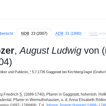
bersicht
NDB
23 (2007)
ADB
31 (1890)
NDB
-onli
zer
,
August Ludwig
von (
04)
stiker und Publizist,
*
5.7.1735 Gaggstatt bei Kirchberg/Jagst (Grafsc
g Friedrich
S.
(1689-1740), Pfarrer in Gaggstatt, hohenloh. Hofk
dental, Pfarrer in Wermuthshausen, u. d. Anna Elisabeth Röttin
erina (1697–1768/69),
T
d.
Johann Joseph Haigold (1668–174