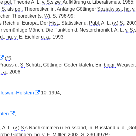
ie
pol.
Theorie A. L.
v.
S.
s
zw.
Aufklärung u. Liberalismus, 1985;
.
S.
als
pol.
Theoretiker, in. Anfänge Göttinger
Sozialwiss.
,
hg.
v.
cher, Theoretiker (s.
W
), S. 796-99;
es Reich u. Europa, Der
Hist.
, Statistiker u.
Publ.
A. L. (
v.
)
S.
, 200
r vernünftige Mönch, Die Funktion d. Nestorchronik f. A. L.
v.
S.
d.
,
hg.
v.
E. Eichler
u. a.
, 1993;
;
(
P
)
;
Prauss u.
S.
Schütz, Göttinger Gedenktafeln, Ein
biogr.
Wegweiser
. a.
, 2006;
hleswig-Holstein
10, 1994;
aten
;
 A. L. (
v.
)
S.
s Nachkommen u. Russland, in: Russland u. d. „Göt
kirche Göttingen,
hg.
v.
E. Mittler, 2003, S. 230-49
(
P
).