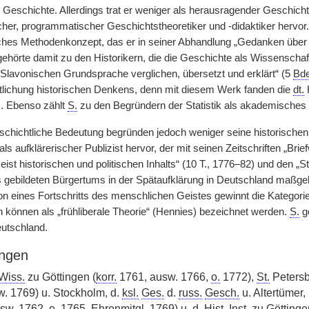
Geschichte. Allerdings trat er weniger als herausragender Geschicht
her, programmatischer Geschichtstheoretiker und -didaktiker hervor
isches Methodenkonzept, das er in seiner Abhandlung „Gedanken über d
gehörte damit zu den Historikern, die die Geschichte als Wissenschaf
r Slavonischen Grundsprache verglichen, übersetzt und erklärt“ (5
Bde
lichung historischen Denkens, denn mit diesem Werk fanden die
dt.
H
k. Ebenso zählt
S.
zu den Begründern der Statistik als akademisches
schichtliche Bedeutung begründen jedoch weniger seine historischen, 
 als aufklärerischer Publizist hervor, der mit seinen Zeitschriften „Brie
ist historischen und politischen Inhalts“ (10 T., 1776–82) und den „
s gebildeten Bürgertums in der Spätaufklärung in Deutschland maßgebl
n eines Fortschritts des menschlichen Geistes gewinnt die Kategorie 
n können als „frühliberale Theorie“ (Hennies) bezeichnet werden.
S.
ge
eutschland.
ngen
 Wiss.
zu Göttingen (
korr.
1761, ausw. 1766,
o.
1772),
St.
Petersb
. 1769) u. Stockholm, d.
ksl.
Ges.
d.
russ.
Gesch.
u. Altertümer
usw. 1762,
o.
1765.
Ehrenmitgl.
1769) u. d.
Hist. Inst.
zu Göttinge