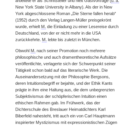
arbeitete er als Schriftsteller und hielt Gastvorträge (
u. a.
New York State University in Albany). Als der in New
York abgeschlossene Roman „Die Sterne fallen herab“
(1952) durch den Verlag Langen-Müller preisgekrönt
wurde, erhielt
M.
die Einladung zu einer Lesereise durch
Deutschland, von der er nicht mehr in die USA
zurückkehrte.
M.
lebte bis zuletzt in München.
Obwohl
M.
nach seiner Promotion noch mehrere
philosophische und auch dramentheoretische Aufsätze
veröffentlichte, verlagerte sich der Schwerpunkt seiner
Tätigkeit schon bald auf das literarische Werk. Die
Auseinandersetzung mit der Philosophie Bergsons,
deren Intuitionsbegriff er bejahte, und der Ethik Kants
prägte in ihm eine Haltung aus, die dem unbegrenzten
Subjektivismus der schöpferischen Intuition einen
ethischen Rahmen gab. Im Frühwerk, das der
Dichterschule des Breslauer Heimatdichters
|
Karl
Biberfeld nahesteht, tritt auch ein von Carl Hauptmann
inspirierter Mystizismus mit expressionistischen Zügen