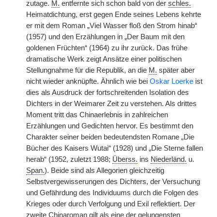
zutage.
M.
entfernte sich schon bald von der
schles.
Heimatdichtung, erst gegen Ende seines Lebens kehrte
er mit dem Roman „Viel Wasser floß den Strom hinab“
(1957) und den Erzählungen in „Der Baum mit den
goldenen Früchten“ (1964) zu ihr zurück. Das frühe
dramatische Werk zeigt Ansätze einer politischen
Stellungnahme für die Republik, an die
M.
später aber
nicht wieder anknüpfte. Ähnlich wie bei
Oskar Loerke
ist
dies als Ausdruck der fortschreitenden Isolation des
Dichters in der Weimarer Zeit zu verstehen. Als drittes
Moment tritt das Chinaerlebnis in zahlreichen
Erzählungen und Gedichten hervor. Es bestimmt den
Charakter seiner beiden bedeutendsten Romane „Die
Bücher des Kaisers Wutai“ (1928) und „Die Sterne fallen
herab“ (1952, zuletzt 1988;
Überss.
ins
Niederländ.
u.
Span.
). Beide sind als Allegorien gleichzeitig
Selbstvergewisserungen des Dichters, der Versuchung
und Gefährdung des Individuums durch die Folgen des
Krieges oder durch Verfolgung und Exil reflektiert. Der
zweite Chinaroman gilt als eine der gelungensten