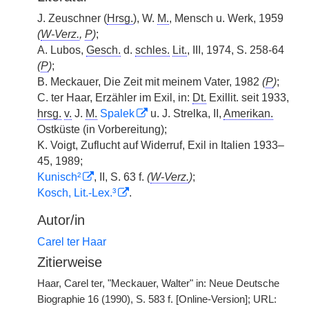
J. Zeuschner (
Hrsg.
), W.
M.
, Mensch u. Werk, 1959
(
W-Verz.
,
P
)
;
A. Lubos,
Gesch.
d.
schles.
Lit.
, III, 1974, S. 258-64
(
P
)
;
B. Meckauer, Die Zeit mit meinem Vater, 1982
(
P
)
;
C. ter Haar, Erzähler im Exil, in:
Dt.
Exillit. seit 1933,
hrsg.
v.
J.
M.
Spalek
u. J. Strelka, II,
Amerikan.
Ostküste (in Vorbereitung);
K. Voigt, Zuflucht auf Widerruf, Exil in Italien 1933–
45, 1989;
Kunisch²
, II, S. 63 f.
(
W-Verz.
)
;
Kosch, Lit.-Lex.³
.
Autor/in
Carel ter Haar
Zitierweise
Haar, Carel ter, "Meckauer, Walter" in: Neue Deutsche
Biographie 16 (1990), S. 583 f. [Online-Version]; URL: