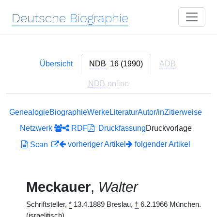
Deutsche
Biographie
Übersicht
NDB
16 (1990)
ADB
NDB
-online
Genealogie
Biographie
Werke
Literatur
Autor/in
Zitierweise
Netzwerk
RDF
Druckfassung
Druckvorlage
vorheriger Artikel
folgender Artikel
Scan
Meckauer
,
Walter
Schriftsteller,
*
13.4.1889 Breslau,
†
6.2.1966 München.
(israelitisch)