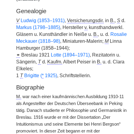
Genealogie
V
Ludwig (1853–1931)
,
Versicherungsdir.
in
B.
,
S
d.
Markus (1798–1885)
, Hersteller
v.
kunsthandwerkl.
Gläsern u. Kunsthändler in Neiße u.
B.
, u. d.
Rosalie
Meckauer (1818–98)
, Miniaturen-Malerin;
M
Linna
Hamburger (1858–1944);
⚭
Breslau 1921
Lotte (1894–1971)
, Rezitatorin u.
Sängerin,
T
d.
Kaufm.
Albert Peiser in
B.
u. d. Clara
Elkeles;
1
T
Brigitte (
*
1925)
, Schriftstellerin.
Biographie
M.
war nach einer kaufmännischen Ausbildung 1910-11
als Angestellter der Deutschen Überseebank in Peking
tätig. Danach studierte er Philosophie und Germanistik in
Breslau. 1916 wurde er mit der Dissertation „Der
Intuitionismus und seine Elemente bei Henri Bergson“
promoviert. In dieser Zeit begann er mit der