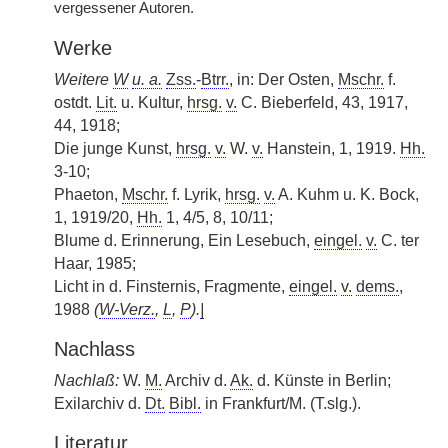
vergessener Autoren.
Werke
Weitere
W
u. a.
Zss.
-
Btrr.
, in: Der Osten,
Mschr.
f.
ostdt.
Lit.
u. Kultur,
hrsg.
v.
C. Bieberfeld, 43, 1917,
44, 1918;
Die junge Kunst,
hrsg.
v.
W.
v.
Hanstein, 1, 1919.
Hh.
3-10;
Phaeton,
Mschr.
f. Lyrik,
hrsg.
v.
A. Kuhm u. K. Bock,
1, 1919/20,
Hh.
1, 4/5, 8, 10/11;
Blume d. Erinnerung, Ein Lesebuch,
eingel.
v.
C. ter
Haar, 1985;
Licht in d. Finsternis, Fragmente,
eingel.
v.
dems.
,
1988
(
W-Verz.
,
L
,
P
).
|
Nachlass
Nachlaß:
W.
M.
Archiv d.
Ak.
d. Künste in Berlin;
Exilarchiv d.
Dt.
Bibl.
in Frankfurt/M. (T.slg.).
Literatur