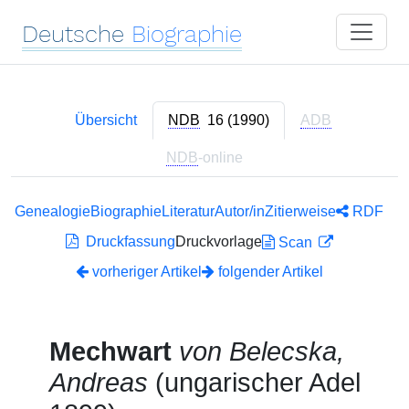
Deutsche
Biographie
Übersicht
NDB
16 (1990)
ADB
NDB
-online
Genealogie
Biographie
Literatur
Autor/in
Zitierweise
RDF
Druckfassung
Druckvorlage
Scan
vorheriger Artikel
folgender Artikel
Mechwart
von Belecska,
Andreas
(ungarischer Adel