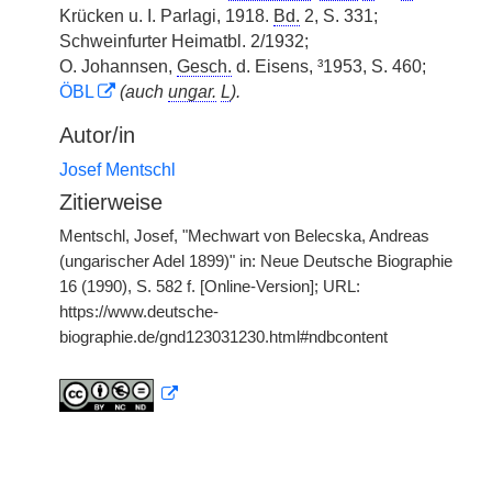
Krücken u. I. Parlagi, 1918.
Bd.
2, S. 331;
Schweinfurter Heimatbl. 2/1932;
O. Johannsen,
Gesch.
d. Eisens, ³1953, S. 460;
ÖBL
(auch
ungar.
L
).
Autor/in
Josef Mentschl
Zitierweise
Mentschl, Josef, "Mechwart von Belecska, Andreas
(ungarischer Adel 1899)" in: Neue Deutsche Biographie
16 (1990), S. 582 f. [Online-Version]; URL:
https://www.deutsche-
biographie.de/gnd123031230.html#ndbcontent