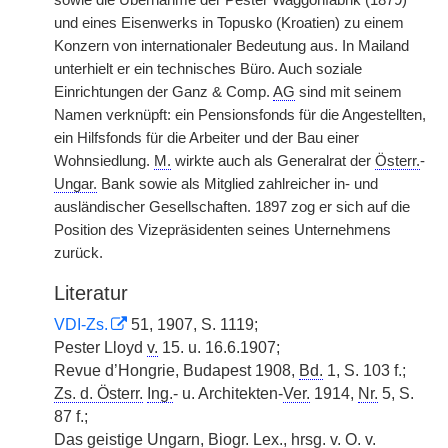
sowie die Übernahme der Pester Waggonfabrik (1879)
und eines Eisenwerks in Topusko (Kroatien) zu einem
Konzern von internationaler Bedeutung aus. In Mailand
unterhielt er ein technisches Büro. Auch soziale
Einrichtungen der Ganz & Comp.
AG
sind mit seinem
Namen verknüpft: ein Pensionsfonds für die Angestellten,
ein Hilfsfonds für die Arbeiter und der Bau einer
Wohnsiedlung.
M.
wirkte auch als Generalrat der
Österr.
-
Ungar.
Bank sowie als Mitglied zahlreicher in- und
ausländischer Gesellschaften. 1897 zog er sich auf die
Position des Vizepräsidenten seines Unternehmens
zurück.
Literatur
VDI-Zs.
51, 1907, S. 1119;
Pester Lloyd
v.
15. u. 16.6.1907;
Revue d’Hongrie, Budapest 1908,
Bd.
1, S. 103 f.;
Zs. d. Österr.
Ing.
- u. Architekten-
Ver.
1914,
Nr.
5, S.
87 f.;
Das geistige Ungarn,
Biogr. Lex.
,
hrsg.
v.
O.
v.