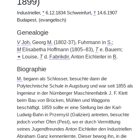
1899)
Industrieller,
*
6.12.1834 Schweinfurt,
†
14.6.1907
Budapest. (evangelisch)
Genealogie
V
Joh.
Georg
M.
(1802-37), Fuhrmann in
S.
;
M
Elisabetha Hoffmann (1805–83),
T
e. Bauern;
⚭
Louise,
T
d.
Fabrikdir.
Anton Eichleiter in
B
.
Biographie
M.
begann als Schlosser, besuchte dann die
Polytechnische Schule in Augsburg und war
|
seit 1855 als
Ingenieur in der Nürnberger Maschinenfabrik J. F. Klett
beim Bau von Brücken, Mühlen und Waggons
beschäftigt. 1859 sollte er eine Stellung bei der Karl-
Ludwig-Bahn in Przemyśl (Galizien) antreten, besuchte
jedoch vorher Ofen (Pest), wo er durch Vermittlung
seines Jugendfreundes Anton Eichleiter den Industriellen
Abraham Ganz kennenlernte. Dieser bewog ihn, in die