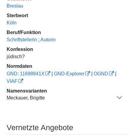
Breslau
Sterbeort
Köln
Beruf/Funktion
Schriftstellerin
;
Autorin
Konfession
jüdisch?
Normdaten
GND: 11698841X
|
GND-Explorer
|
OGND
|
VIAF
Namensvarianten
Meckauer, Brigitte
Vernetzte Angebote