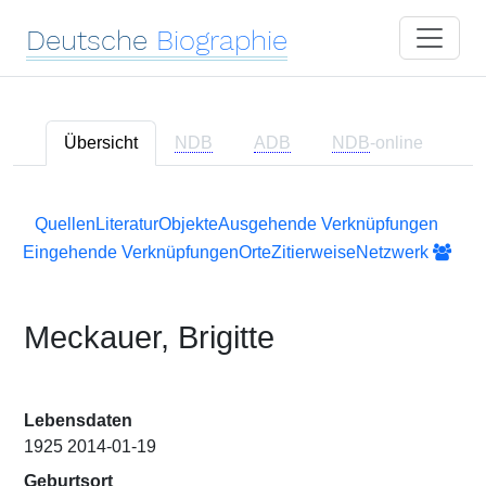
Deutsche
Biographie
Übersicht
NDB
ADB
NDB
-online
Quellen
Literatur
Objekte
Ausgehende Verknüpfungen
Eingehende Verknüpfungen
Orte
Zitierweise
Netzwerk
Meckauer, Brigitte
Lebensdaten
1925 2014-01-19
Geburtsort