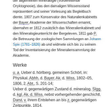
der allgemeinen Mineralogie (Vorbereitende
Oryktognosie), das den damaligen Wissensstand
repräsentiert und seiner Vorlesung als Begleitbuch
diente. 1807 zum Konservator des Naturalienkabinetts
der
Bayer.
Akademie der Wissenschaften ernannt,
übernahm er 1812 zusätzlich das Mineralienkabinett und
den Mineralogieunterricht der Bergeleven. 1811 gab
P.
die Betreuung der zoologischen Sammlungen an
Johann
Spix (1781–1826)
ab und widmete sich bis zu seinem
Tod der Inventarisierung der Mineraliensammlung der
Akademie.
Werke
u. a.
Ueber d. hörlberg. gemeinen Schörl, in:
Physikal.
Abhh.
d.
Bayer.
Ak.
d.
Wiss.
1802–05,
1806, 2.
Abt.
, S. 201-14;
Ueber d. gegenwärtigen Zustand d. mineralog.
Slgg.
d.
kgl.
Ak. d. Wiss.
nebst vorhergehender geschichtl.
Darst.
v.
ihrem Entstehen an bis
z.
gegenwärtigen
Zeitpunkte, 1814.