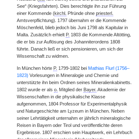
See“ (Kriegsfahrten). Dies berechtigte ihn zur Führung
einer Kommende (
kirchl.
Pfründe ohne
priesterl.
Amtsverpflichtung). 1797 übernahm er die Kommende
Möschenfeld, blieb jedoch bis Juni 1798 als Kapitular in
Malta. Zusätzlich erhielt
P.
1803 die Kommende Altötting,
die er bis zur Auflösung des Johanniterordens 1808
führte. Danach ließ er sich pensionieren, um sich der
Wissenschaft zu widmen.
In München hörte
P.
1799-1802 bei
Mathias Flurl (1756–
1823)
Vorlesungen in Mineralogie und Chemie und
unterstützte ihn beim Ordnen seines Mineralienkabinetts.
1802 wurde er als
o.
Mitglied der
Bayer.
Akademie der
Wissenschaften in die physikalische Klasse
aufgenommen, 1804 Professor für Experimentalphysik
und Naturgeschichte am Lyzeum in München. Neben
seiner Lehrtätigkeit unternahm er jährlich mineralogische
Reisen in Bayern oder Tirol und veröffentlichte deren
Ergebnisse. 1807 erschien sein Hauptwerk, ein Lehrbuch