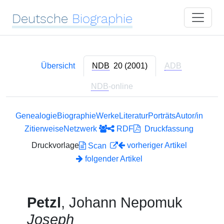
Deutsche
Biographie
Übersicht
NDB
20 (2001)
ADB
NDB
-online
Genealogie
Biographie
Werke
Literatur
Porträts
Autor/in
Zitierweise
Netzwerk
RDF
Druckfassung
Druckvorlage
vorheriger Artikel
Scan
folgender Artikel
Petzl
, Johann Nepomuk
Joseph