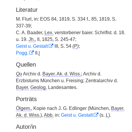
Literatur
M. Flurl, in: EOS 84, 1819, S. 334 f., 85, 1819, S.
337-39;
C. A. Baader,
Lex.
verstorbener baier. Schriflst. d. 18.
u. 19.
Jh.
, II, 1825, S. 245-47;
Geist u. Gestalt
III, S. 54
(
P
)
;
Pogg.
II.
|
Quellen
Qu
Archiv d.
Bayer. Ak. d. Wiss.
; Archiv d.
Erzbistums München u. Freising; Zentralarchiv d.
Bayer.
Geolog.
Landesamtes.
Porträts
Ölgem.
, Kopie nach J. G. Edlinger (München,
Bayer.
Ak. d. Wiss.
),
Abb.
in:
Geist u. Gestalt
(s.
L
).
Autor/in