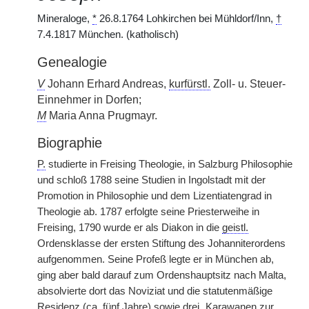
Mineraloge,
*
26.8.1764 Lohkirchen bei Mühldorf/Inn,
†
7.4.1817 München. (katholisch)
Genealogie
V
Johann Erhard Andreas,
kurfürstl.
Zoll- u. Steuer-
Einnehmer in Dorfen;
M
Maria Anna Prugmayr.
Biographie
P.
studierte in Freising Theologie, in Salzburg Philosophie
und schloß 1788 seine Studien in Ingolstadt mit der
Promotion in Philosophie und dem Lizentiatengrad in
Theologie ab. 1787 erfolgte seine Priesterweihe in
Freising, 1790 wurde er als Diakon in die
geistl.
Ordensklasse der ersten Stiftung des Johanniterordens
aufgenommen. Seine Profeß
|
legte er in München ab,
ging aber bald darauf zum Ordenshauptsitz nach Malta,
absolvierte dort das Noviziat und die statutenmäßige
Residenz (
ca.
fünf Jahre) sowie drei „Karawanen zur